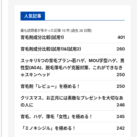
人気記事
最も訪問者が多かった記事 10 件 (過去 28 日間)
育毛剤成分比較(試用1)
401
育毛剤成分比較(試用1)&(試用2)
260
スッキリ5つの育毛プラン・若ハゲ、MOU字型ハゲ、男
性型(AGA)、脱毛薄毛ハゲ克服対策、これができなき
ゃスキンヘッド
250
育毛剤「レビュー」を極める！
250
クリスマス、お正月には素敵なプレゼントを大切なあ
の人に
246
育毛、ハゲ、薄毛「女性」を極める！
245
「ミノキシジル」を極める！
242