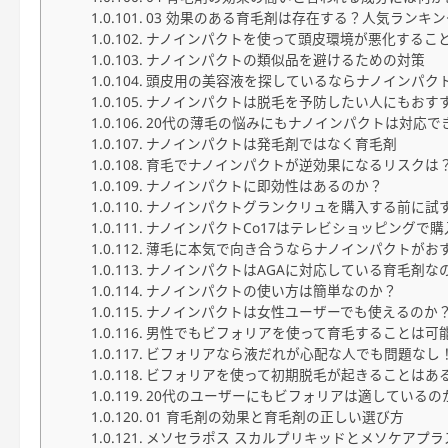
03 効果のある育毛剤は存在する？人気ランキ
ナノインパクトを使って頭皮環境が悪化するこ
ナノインパクトの類似品を避けるための対策
頭皮用の美容液を探しているならナノインパク
ナノインパクトは脱毛を予防したい人にもおす
20代の薄毛の悩みにもナノインパクトは対応で
ナノインパクトは発毛剤ではなく育毛剤
育毛でナノインパクトが逆効果になるリスクは
ナノインパクトに即効性はあるのか？
ナノインパクトグランクリュを購入する前に試
ナノインパクトCo17はテレビショッピングで
薄毛に本気で向き合うならナノインパクトがお
ナノインパクトはAGAに対応している育毛剤な
ナノインパクトの使い方は簡単なのか？
ナノインパクトは女性ユーザーでも使えるのか
男性でもビフォリアを使って育毛することは可
ビフォリアなら液だれが心配な人でも問題なし
ビフォリアを使って初期脱毛が起きることはあ
20代のユーザーにもビフォリアは適しているの
01 育毛剤の効果と育毛剤の正しい選び方
メソセラポス スカルプリキッドとメソケアプラ