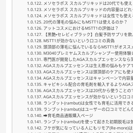
メソセラポス スカルプリキッドは20代でも使
メソセラポス スカルプリキッドの内容量はどれ
メソセラポス スカルプリキッドは女性でも使え
20代の薄毛の悩みにもMSTT1は使えるのか？
アットコスメにおけるMSTT1の評価は？
【黒艶・セレビィブラック】白髪予防サプリを飲
MSTT1が効かないという口コミの真偽
頭頂部の薄毛に悩んでいるならMSTT1がオスス
M3040プレミヤムスカルプシャンプー使用体験
専門医が開発したAGAスカルプエッセンスなら
AGAスカルプエッセンスは生え際の悩みもケア
AGAスカルプエッセンスは頭頂部のケアにも使
AGAスカルプエッセンスはキャンペーンで内容
キャピキシル配合の育毛剤を輸入するよりAGA
AGAスカルプエッセンスは20代から使うことの
AGAスカルプエッセンスが効かないという口コ
ランブット(rambut)は女性でも育毛に活用で
ランブット(rambut)はユーザーの口コミでど
➡育毛商品通販購入ページ
ランブット(rambut)を使って起きた初期脱毛
フケが気になっている人にもリモア(Re-more)