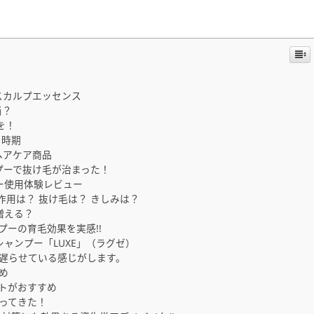
スカルプエッセンス
当？
を！
き時期
るヘアケア商品
プーで抜け毛が治まった！
ー使用体験レビュー
用は？ 抜け毛は？ きしみは？
増える？
ーの育毛効果を実感!!
ャンプー「LUXE」（ラグゼ）
遅らせている感じがします。
め
トがおすすめ
ってきた！