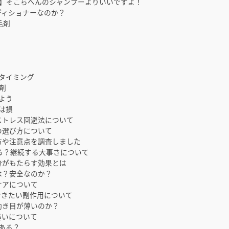
】そこらへんのシャンプーよりいいですよ！
ディショナーなのか？
毛剤
タイミング
剤
よう
は損
ストレス回避法について
の選び方について
方や注意点を調査しました
する？継続する大事さについて
分がもたらす効果とは
は？安全なのか？
ケアについて
おきたい副作用について
効き目が薄いのか？
違いについて
ある？