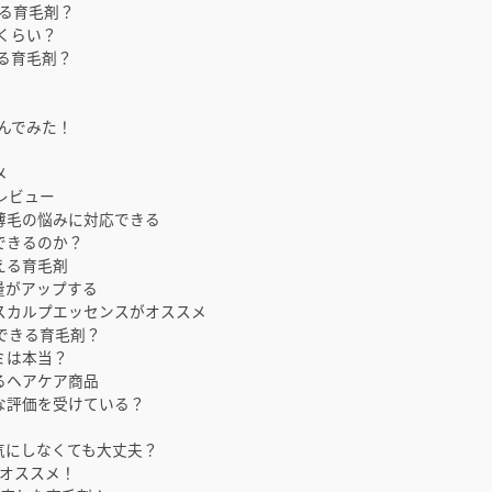
える育毛剤？
くらい？
る育毛剤？
んでみた！
メ
レビュー
薄毛の悩みに対応できる
できるのか？
える育毛剤
量がアップする
スカルプエッセンスがオススメ
できる育毛剤？
ミは本当？
きるヘアケア商品
んな評価を受けている？
は気にしなくても大丈夫？
はオススメ！