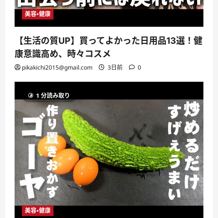
美容・健康
【生活の質UP】買ってよかった日用品13選！健
康意識高め、時々コスメ
pikakichi2015@gmail.com
3日前
0
1 分読み取り
美容・健康