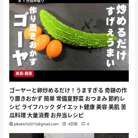
1 分読み取り
美容・健康
ゴーヤーと卵炒めるだけ！うますぎる 奇跡の作
り置きおかず 簡単 常備夏野菜 おつまみ 節約レ
シピ ライフハック ダイエット健康 美容 美肌 苦
瓜料理 大量消費 お弁当レシピ
pikakichi2015@gmail.com
4日前
0