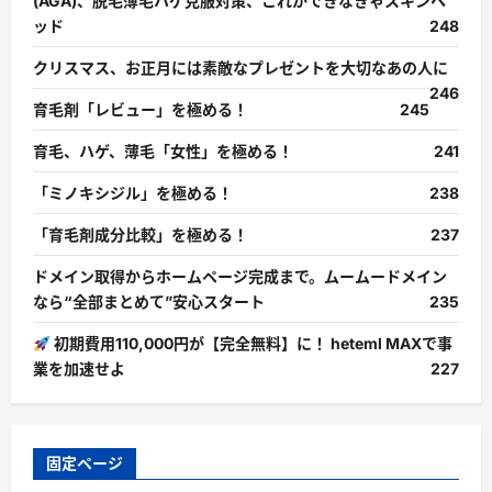
(AGA)、脱毛薄毛ハゲ克服対策、これができなきゃスキンヘ
ッド
248
クリスマス、お正月には素敵なプレゼントを大切なあの人に
246
育毛剤「レビュー」を極める！
245
育毛、ハゲ、薄毛「女性」を極める！
241
「ミノキシジル」を極める！
238
「育毛剤成分比較」を極める！
237
ドメイン取得からホームページ完成まで。ムームードメイン
なら“全部まとめて”安心スタート
235
初期費用110,000円が【完全無料】に！ heteml MAXで事
業を加速せよ
227
固定ページ