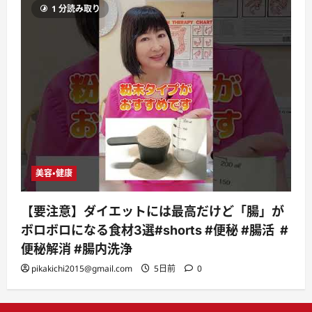
1 分読み取り
美容・健康
【要注意】ダイエットには最高だけど「腸」が
ボロボロになる食材3選#shorts #便秘 #腸活 #
便秘解消 #腸内洗浄
pikakichi2015@gmail.com
5日前
0