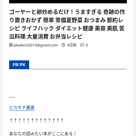
ゴーヤーと卵炒めるだけ！うますぎる 奇跡の作
り置きおかず 簡単 常備夏野菜 おつまみ 節約レ
シピ ライフハック ダイエット健康 美容 美肌 苦
瓜料理 大量消費 お弁当レシピ
pikakichi2015@gmail.com
4日前
0
PR:PK
ピカキチ叢書
↑↑↑↑↑↑↑↑↑↑↑↑↑
あなたの読みたい本がここにある！