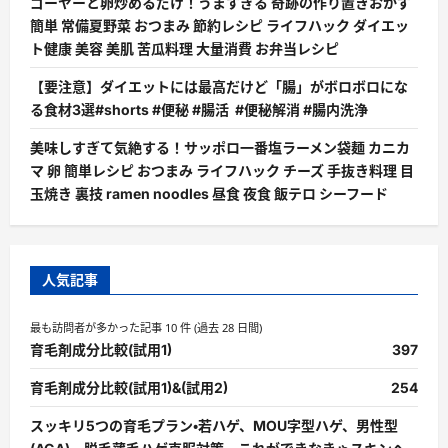
ゴーヤーと卵炒めるだけ！うますぎる 奇跡の作り置きおかず
簡単 常備夏野菜 おつまみ 節約レシピ ライフハック ダイエッ
ト健康 美容 美肌 苦瓜料理 大量消費 お弁当レシピ
【要注意】ダイエットには最高だけど「腸」がボロボロにな
る食材3選#shorts #便秘 #腸活 #便秘解消 #腸内洗浄
美味しすぎて気絶する！サッポロ一番塩ラーメン袋麺 カニカ
マ 卵 簡単レシピ おつまみ ライフハック チーズ 手抜き料理 目
玉焼き 裏技 ramen noodles 昼食 夜食 飯テロ シーフード
人気記事
最も訪問者が多かった記事 10 件 (過去 28 日間)
育毛剤成分比較(試用1)
397
育毛剤成分比較(試用1)&(試用2)
254
スッキリ5つの育毛プラン・若ハゲ、MOU字型ハゲ、男性型