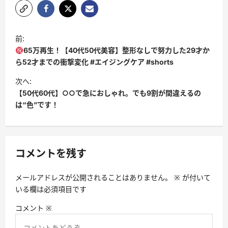
投
前:
稿
65万再生！【40代50代美容】整形なしで努力した29才か
ナ
ら52才までの衝撃変化 #エイジングケア #shorts
ビ
次へ:
【50代60代】○○で急におしゃれ。でも9割が間違えるの
ゲ
は“色”です！
ー
シ
ョ
コメントを残す
ン
メールアドレスが公開されることはありません。
※
が付いて
いる欄は必須項目です
コメント
※