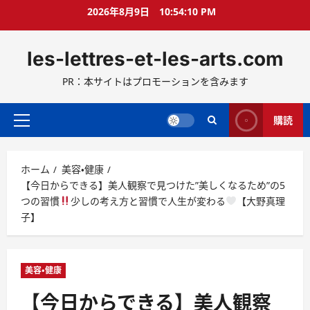
コ
2026年8月9日
10:54:11 PM
ン
テ
les-lettres-et-les-arts.com
ン
ツ
PR：本サイトはプロモーションを含みます
へ
ス
キ
購読
メ
ッ
イ
プ
ン
ホーム
美容・健康
メ
【今日からできる】美人観察で見つけた”美しくなるため”の5
ニ
つの習慣
少しの考え方と習慣で人生が変わる
【大野真理
ュ
子】
ー
美容・健康
【今日からできる】美人観察