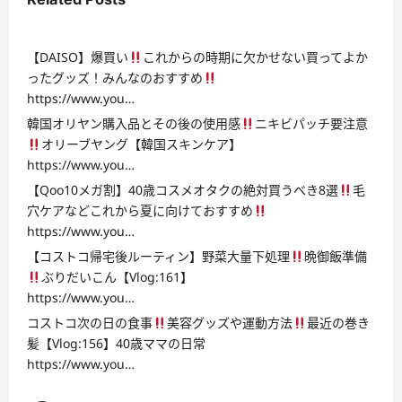
【DAISO】爆買い
これからの時期に欠かせない買ってよか
ったグッズ！みんなのおすすめ
https://www.you…
韓国オリヤン購入品とその後の使用感
ニキビパッチ要注意
オリーブヤング【韓国スキンケア】
https://www.you…
【Qoo10メガ割】40歳コスメオタクの絶対買うべき8選
毛
穴ケアなどこれから夏に向けておすすめ
https://www.you…
【コストコ帰宅後ルーティン】野菜大量下処理
晩御飯準備
ぶりだいこん【Vlog:161】
https://www.you…
コストコ次の日の食事
美容グッズや運動方法
最近の巻き
髪【Vlog:156】40歳ママの日常
https://www.you…