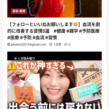
美容・健康
【フォローといいねお願いします
】血流を劇
的に改善する習慣5選 #健康 #雑学 #予防医療
#医療 #予防 #血流 #習慣
pikakichi2015@gmail.com
1日前
0
1 分読み取り