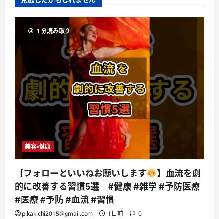
1 分読み取り
美容・健康
【フォローといいねお願いします
】血流を劇
的に改善する習慣5選 #健康 #雑学 #予防医療
#医療 #予防 #血流 #習慣
pikakichi2015@gmail.com
1日前
0