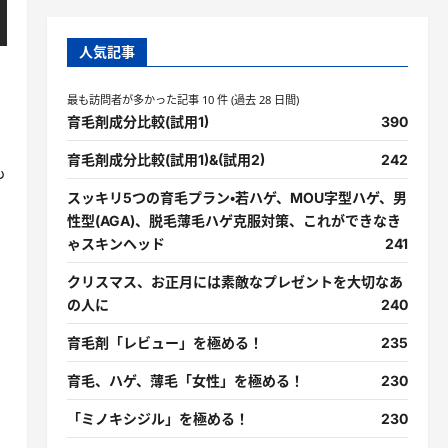
人気記事
最も訪問者が多かった記事 10 件 (過去 28 日間)
育毛剤成分比較(試用1)
390
育毛剤成分比較(試用1)&(試用2)
242
も
スッキリ5つの育毛プラン・若ハゲ、MOU字型ハゲ、男
性型(AGA)、脱毛薄毛ハゲ克服対策、これができなき
ゃスキンヘッド
241
クリスマス、お正月には素敵なプレゼントを大切なあ
の人に
240
育毛剤「レビュー」を極める！
235
育毛、ハゲ、薄毛「女性」を極める！
230
「ミノキシジル」を極める！
230