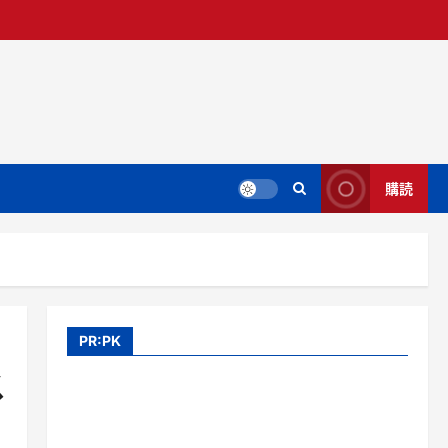
購読
PR:PK
ス