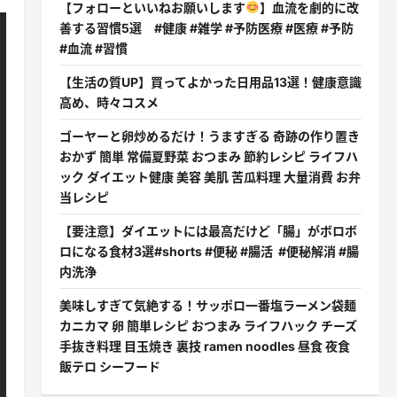
【フォローといいねお願いします
】血流を劇的に改
善する習慣5選 #健康 #雑学 #予防医療 #医療 #予防
#血流 #習慣
【生活の質UP】買ってよかった日用品13選！健康意識
高め、時々コスメ
ゴーヤーと卵炒めるだけ！うますぎる 奇跡の作り置き
おかず 簡単 常備夏野菜 おつまみ 節約レシピ ライフハ
ック ダイエット健康 美容 美肌 苦瓜料理 大量消費 お弁
当レシピ
【要注意】ダイエットには最高だけど「腸」がボロボ
ロになる食材3選#shorts #便秘 #腸活 #便秘解消 #腸
内洗浄
美味しすぎて気絶する！サッポロ一番塩ラーメン袋麺
カニカマ 卵 簡単レシピ おつまみ ライフハック チーズ
手抜き料理 目玉焼き 裏技 ramen noodles 昼食 夜食
飯テロ シーフード