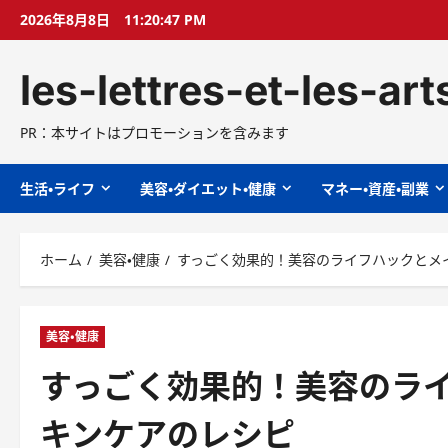
コ
2026年8月8日
11:20:48 PM
ン
テ
les-lettres-et-les-ar
ン
ツ
へ
PR：本サイトはプロモーションを含みます
ス
キ
生活・ライフ
美容・ダイエット・健康
マネー・資産・副業
ッ
プ
ホーム
美容・健康
すっごく効果的！美容のライフハックとメ
美容・健康
すっごく効果的！美容のラ
キンケアのレシピ