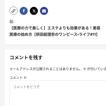
投
前:
【医療の力で美しく】エステよりも効果がある！美容
稿
医療の始め方【枡田絵理奈のワンピース・ライフ#11】
ナ
ビ
ゲ
コメントを残す
ー
メールアドレスが公開されることはありません。
※
が付いてい
シ
コメント
※
ョ
ン