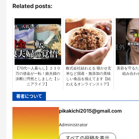
Related posts:
【70代一人暮らし】２３０
株式会社結わえる 寝かせ玄
美容を守るた
万の借金が一転！娘夫婦の
米など国産・無添加の美味
組み合わ
決断に愕然としました【シ
しい食品を揃えてます【結
ニアライフ】
わえるオンラインストア】
著者について
pikakichi2015@gmail.com
Administrator
すべての投稿を表示