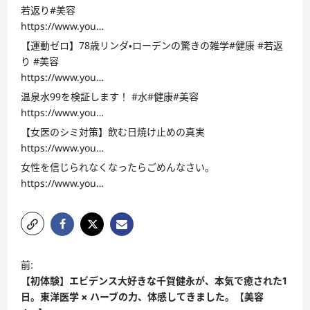
若返り#美容
https://www.you…
【運動ゼロ】78歳リンダ・ローデンの驚きの雑学#健康 #若返
り #美容
https://www.you…
温泉水99を検証します！ #水#健康#美容
https://www.you…
【女医のシミ対策】飲む日焼け止めの真実
https://www.you…
女性を信じられなくなったらごめんなさい。
https://www.you…
投
前:
稿
【初体験】エビデンス大好きな千賀健永が、本気で癒された1
ナ
日。東洋医学 × ハーブの力、体感してきました。【美容