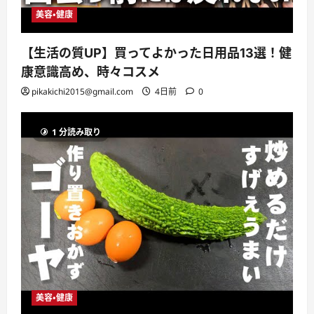
美容・健康
【生活の質UP】買ってよかった日用品13選！健
康意識高め、時々コスメ
pikakichi2015@gmail.com
4日前
0
1 分読み取り
美容・健康