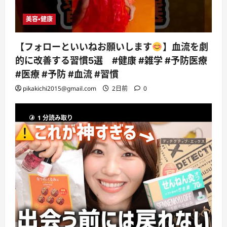
美容・健康
【フォローといいねお願いします
】血流を劇
的に改善する習慣5選 #健康 #雑学 #予防医療
#医療 #予防 #血流 #習慣
pikakichi2015@gmail.com
2日前
0
1 分読み取り