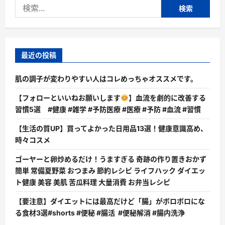
検
索:
最近の投稿
肌の調子が変わりやすい人はコレめっちゃオススメです。
【フォローといいねお願いします
】血流を劇的に改善する
習慣5選 #健康 #雑学 #予防医療 #医療 #予防 #血流 #習慣
【生活の質UP】買ってよかった日用品13選！健康意識高め、
時々コスメ
ゴーヤーと卵炒めるだけ！うますぎる 奇跡の作り置きおかず
簡単 常備夏野菜 おつまみ 節約レシピ ライフハック ダイエッ
ト健康 美容 美肌 苦瓜料理 大量消費 お弁当レシピ
【要注意】ダイエットには最高だけど「腸」がボロボロにな
る食材3選#shorts #便秘 #腸活 #便秘解消 #腸内洗浄