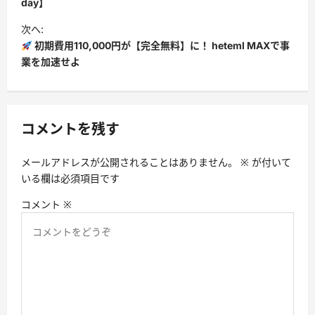
day】
ビ
次へ:
ゲ
初期費用110,000円が【完全無料】に！ heteml MAXで事
ー
業を加速せよ
シ
ョ
ン
コメントを残す
メールアドレスが公開されることはありません。
※
が付いて
いる欄は必須項目です
コメント
※