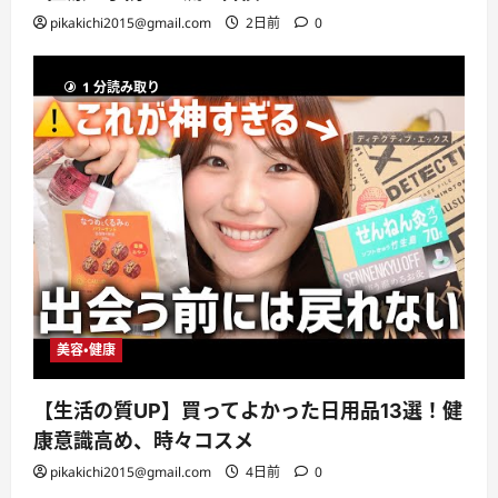
pikakichi2015@gmail.com
2日前
0
1 分読み取り
美容・健康
【生活の質UP】買ってよかった日用品13選！健
康意識高め、時々コスメ
pikakichi2015@gmail.com
4日前
0