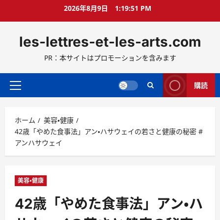
コ
2026年8月9日
1:19:52 PM
ン
テ
les-lettres-et-les-arts.com
ン
ツ
PR：本サイトはプロモーションを含みます
へ
ス
キ
購読
メ
ッ
イ
プ
ン
ホーム
美容・健康
メ
42歳「やめた食事法」アン・ハサウェイの若さと健康の秘密 #
ニ
アンハサウェイ
ュ
ー
美容・健康
42歳「やめた食事法」アン・ハ