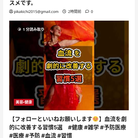
スメです。
pikakichi2015@gmail.com
2時間前
0
1 分読み取り
美容・健康
【フォローといいねお願いします
】血流を劇
的に改善する習慣5選 #健康 #雑学 #予防医療
#医療 #予防 #血流 #習慣