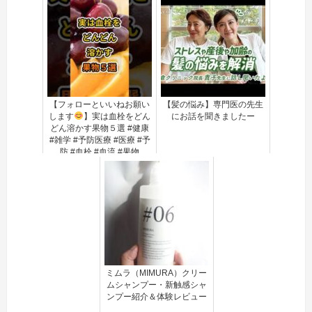
【フォローといいねお願い
【髪の悩み】専門医の先生
します
】実は血栓をどん
にお話を聞きましたー
どん溶かす果物５選 #健康
#雑学 #予防医療 #医療 #予
防 #血栓 #血流 #果物
ミムラ（MIMURA）クリー
ムシャンプー・新触感シャ
ンプー紹介＆体験レビュー