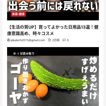
美容・健康
【生活の質UP】買ってよかった日用品13選！健
康意識高め、時々コスメ
pikakichi2015@gmail.com
2日前
0
1 分読み取り