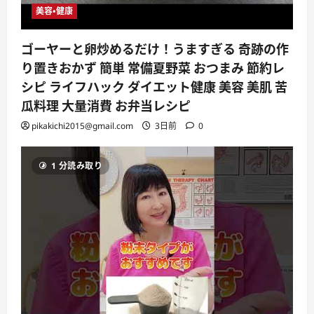
美容・健康
ゴーヤーと卵炒めるだけ！うますぎる 奇跡の作
り置きおかず 簡単 常備夏野菜 おつまみ 節約レ
シピ ライフハック ダイエット健康 美容 美肌 苦
瓜料理 大量消費 お弁当レシピ
pikakichi2015@gmail.com
3日前
0
1 分読み取り