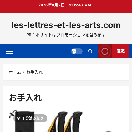
コ
2026年8月7日
9:05:44 AM
ン
テ
les-lettres-et-les-arts.com
ン
ツ
PR：本サイトはプロモーションを含みます
へ
ス
キ
購読
メ
ッ
イ
プ
ン
ホーム
お手入れ
メ
ニ
ュ
ー
お手入れ
1 分読み取り