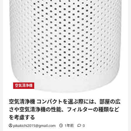
な
情
報
に
つ
い
て
さ
ら
に
読
む
空気清浄機
空気清浄機 コンパクトを選ぶ際には、部屋の広
さや空気清浄機の性能、フィルターの種類など
を考慮する
pikakichi2015@gmail.com
1年前
0