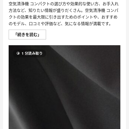
空気清浄機 コンパクトの選び方や効果的な使い方、お手入れ
方法など、知りたい情報が盛りだくさん。空気清浄機 コンパ
クトの効果を最大限に引き出すためのポイントや、おすすめ
のモデル、口コミや評価など、気になる情報が満載です。
空
「続きを読む」
気
清
浄
機
1 分読み取り
コ
ン
パ
ク
ト
を
選
ぶ
際
に
は、
部
屋
の
広
さ
や
空
気