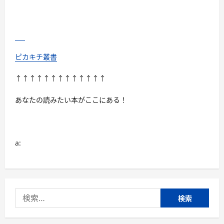
の
お
手
入
れ
「シ
ン
プ
ピカキチ叢書
ル
で
便
↑↑↑↑↑↑↑↑↑↑↑↑↑
利、
毎
日
あなたの読みたい本がここにある！
の
お
手
入
れ
が“楽”に！」
a:
に
つ
い
て
さ
ら
に
検
読
む
索: