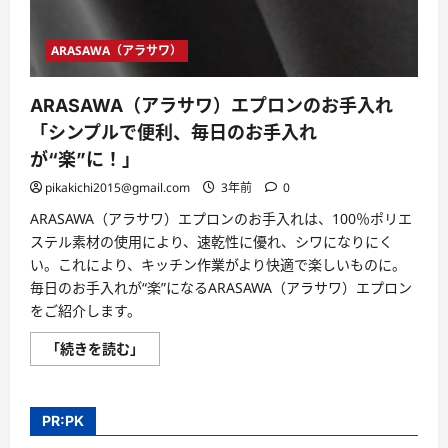
清
浄
機
の
ARASAWA（アラサワ）
性
能、
フ
ィ
ARASAWA（アラサワ）エプロンのお手入れ
ル
「シンプルで便利、毎日のお手入れ
タ
ー
が“楽”に！」
の
種
類
pikakichi2015@gmail.com
3年前
0
な
ど
ARASAWA（アラサワ）エプロンのお手入れは、100％ポリエ
を
ステル素材の使用により、速乾性に優れ、シワになりにく
考
慮
い。これにより、キッチン作業がより快適で楽しいものに。
す
る
毎日のお手入れが“楽”になるARASAWA（アラサワ）エプロン
に
をご紹介します。
つ
い
て
ARASAWA（ア
「続きを読む」
さ
ラ
ら
サ
に
ワ）
読
エ
む
プ
PR:PK
ロ
ン