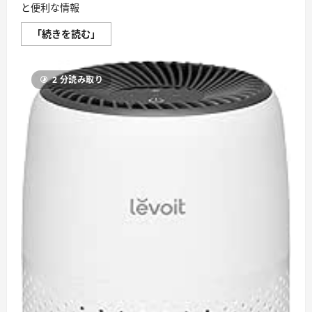
と便利な情報
登
「続きを読む」
山
用
具
の
2 分読み取り
選
び
方
や
お
手
入
れ
方
法、
収
納
方
法
な
ど
知
っ
て
お
く
と
便
利