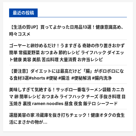
最近の投稿
【生活の質UP】買ってよかった日用品13選！健康意識高め、
時々コスメ
ゴーヤーと卵炒めるだけ！うますぎる 奇跡の作り置きおかず
簡単 常備夏野菜 おつまみ 節約レシピ ライフハック ダイエッ
ト健康 美容 美肌 苦瓜料理 大量消費 お弁当レシピ
【要注意】ダイエットには最高だけど「腸」がボロボロにな
る食材3選#shorts #便秘 #腸活 #便秘解消 #腸内洗浄
美味しすぎて気絶する！サッポロ一番塩ラーメン袋麺 カニカ
マ 卵 簡単レシピ おつまみ ライフハック チーズ 手抜き料理 目
玉焼き 裏技 ramen noodles 昼食 夜食 飯テロ シーフード
還暦美容の家 冷蔵庫を抜き打ちチェック！健康オタクの食生
活にまさかの物が…