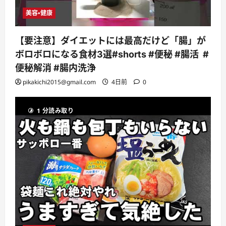
美容・健康
【要注意】ダイエットには最高だけど「腸」が
ボロボロになる食材3選#shorts #便秘 #腸活 #
便秘解消 #腸内洗浄
pikakichi2015@gmail.com
4日前
0
1 分読み取り