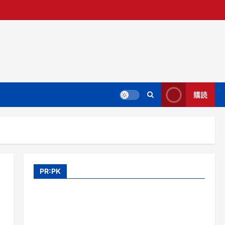
購読
PR:PK