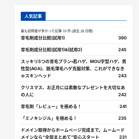
人気記事
最も訪問者が多かった記事 10 件 (過去 28 日間)
育毛剤成分比較(試用1)
390
育毛剤成分比較(試用1)&(試用2)
245
スッキリ5つの育毛プラン・若ハゲ、MOU字型ハゲ、男
性型(AGA)、脱毛薄毛ハゲ克服対策、これができなき
ゃスキンヘッド
243
クリスマス、お正月には素敵なプレゼントを大切なあ
の人に
242
育毛剤「レビュー」を極める！
241
「ミノキシジル」を極める！
235
ドメイン取得からホームページ完成まで。ムームード
メインなら“全部まとめて”安心スタート
231