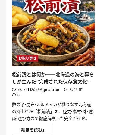
お取り寄せ
松前漬とは何か──北海道の海と暮ら
しが生んだ“完成された保存食文化”
pikakichi2015@gmail.com
8か月前
0
数の子・昆布・スルメイカが織りなす北海道
の郷土料理「松前漬」を、歴史・素材・味・健
康・選び方まで徹底解説した完全ガイド。
松
「続きを読む」
前