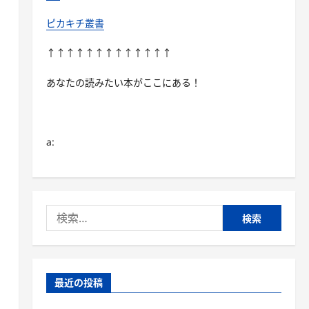
ピカキチ叢書
↑↑↑↑↑↑↑↑↑↑↑↑↑
あなたの読みたい本がここにある！
a:
検
索:
最近の投稿