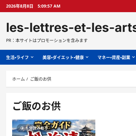
コ
2026年8月8日
5:09:58 AM
ン
テ
les-lettres-et-les-ar
ン
ツ
へ
PR：本サイトはプロモーションを含みます
ス
キ
生活・ライフ
美容・ダイエット・健康
マネー・資産・副業
ッ
プ
ホーム
ご飯のお供
ご飯のお供
1 分読み取り