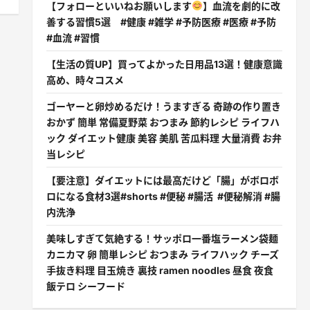
【フォローといいねお願いします
】血流を劇的に改
善する習慣5選 #健康 #雑学 #予防医療 #医療 #予防
#血流 #習慣
【生活の質UP】買ってよかった日用品13選！健康意識
高め、時々コスメ
ゴーヤーと卵炒めるだけ！うますぎる 奇跡の作り置き
おかず 簡単 常備夏野菜 おつまみ 節約レシピ ライフハ
ック ダイエット健康 美容 美肌 苦瓜料理 大量消費 お弁
当レシピ
【要注意】ダイエットには最高だけど「腸」がボロボ
ロになる食材3選#shorts #便秘 #腸活 #便秘解消 #腸
内洗浄
美味しすぎて気絶する！サッポロ一番塩ラーメン袋麺
カニカマ 卵 簡単レシピ おつまみ ライフハック チーズ
手抜き料理 目玉焼き 裏技 ramen noodles 昼食 夜食
飯テロ シーフード