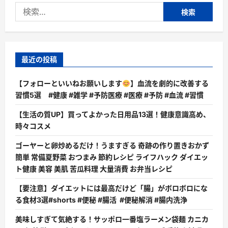
ら
検
に
読
索:
む
最近の投稿
【フォローといいねお願いします
】血流を劇的に改善する
習慣5選 #健康 #雑学 #予防医療 #医療 #予防 #血流 #習慣
【生活の質UP】買ってよかった日用品13選！健康意識高め、
時々コスメ
ゴーヤーと卵炒めるだけ！うますぎる 奇跡の作り置きおかず
簡単 常備夏野菜 おつまみ 節約レシピ ライフハック ダイエッ
ト健康 美容 美肌 苦瓜料理 大量消費 お弁当レシピ
【要注意】ダイエットには最高だけど「腸」がボロボロにな
る食材3選#shorts #便秘 #腸活 #便秘解消 #腸内洗浄
美味しすぎて気絶する！サッポロ一番塩ラーメン袋麺 カニカ