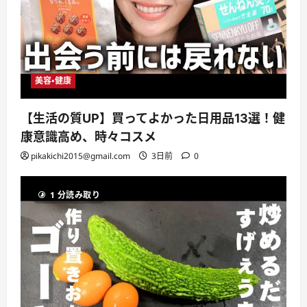
美容・健康
【生活の質UP】買ってよかった日用品13選！健
康意識高め、時々コスメ
pikakichi2015@gmail.com
3日前
0
1 分読み取り