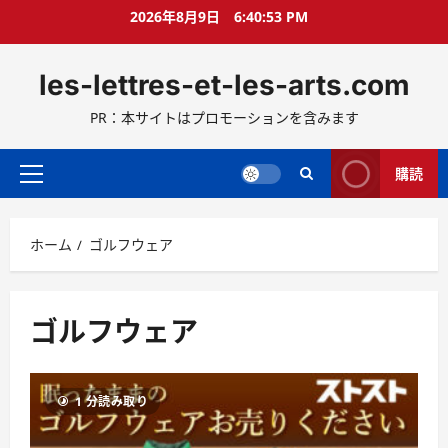
コ
2026年8月9日
6:40:54 PM
ン
テ
les-lettres-et-les-arts.com
ン
ツ
PR：本サイトはプロモーションを含みます
へ
ス
キ
購読
メ
ッ
イ
プ
ン
ホーム
ゴルフウェア
メ
ニ
ュ
ー
ゴルフウェア
1 分読み取り