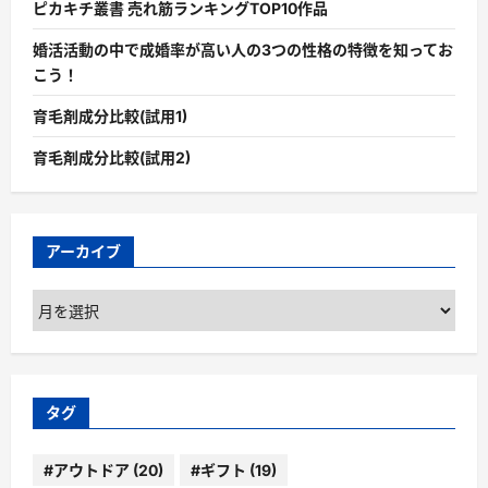
ピカキチ叢書 売れ筋ランキングTOP10作品
婚活活動の中で成婚率が高い人の3つの性格の特徴を知ってお
こう！
育毛剤成分比較(試用1)
育毛剤成分比較(試用2)
アーカイブ
ア
ー
カ
イ
ブ
タグ
#アウトドア
(20)
#ギフト
(19)