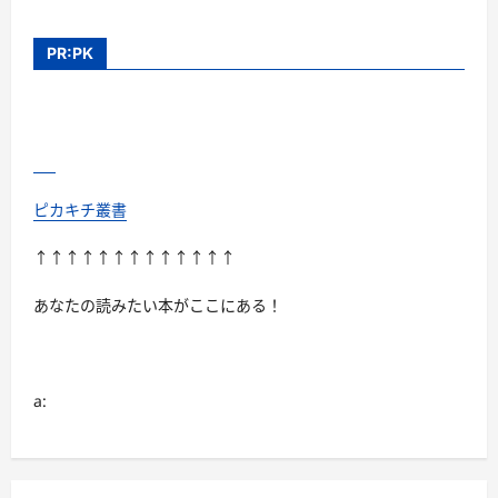
ス
ト】
株
式
PR:PK
会
社
一
条・
日
本
最
大
級
の
ピカキチ叢書
ゴ
ル
フ
↑↑↑↑↑↑↑↑↑↑↑↑↑
ウ
ェ
ア
あなたの読みたい本がここにある！
高
価
買
取
専
門
a:
店
に
つ
い
て
さ