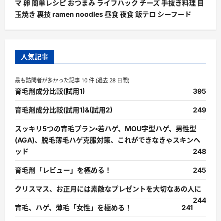
マ 卵 簡単レシピ おつまみ ライフハック チーズ 手抜き料理 目
玉焼き 裏技 ramen noodles 昼食 夜食 飯テロ シーフード
人気記事
最も訪問者が多かった記事 10 件 (過去 28 日間)
育毛剤成分比較(試用1)
395
育毛剤成分比較(試用1)&(試用2)
249
スッキリ5つの育毛プラン・若ハゲ、MOU字型ハゲ、男性型
(AGA)、脱毛薄毛ハゲ克服対策、これができなきゃスキンヘ
ッド
248
育毛剤「レビュー」を極める！
245
クリスマス、お正月には素敵なプレゼントを大切なあの人に
244
育毛、ハゲ、薄毛「女性」を極める！
241