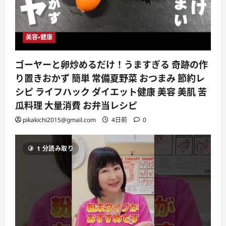
美容・健康
ゴーヤーと卵炒めるだけ！うますぎる 奇跡の作
り置きおかず 簡単 常備夏野菜 おつまみ 節約レ
シピ ライフハック ダイエット健康 美容 美肌 苦
瓜料理 大量消費 お弁当レシピ
pikakichi2015@gmail.com
4日前
0
1 分読み取り