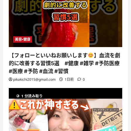
美容・健康
【フォローといいねお願いします
】血流を劇
的に改善する習慣5選 #健康 #雑学 #予防医療
#医療 #予防 #血流 #習慣
pikakichi2015@gmail.com
1日前
0
1 分読み取り