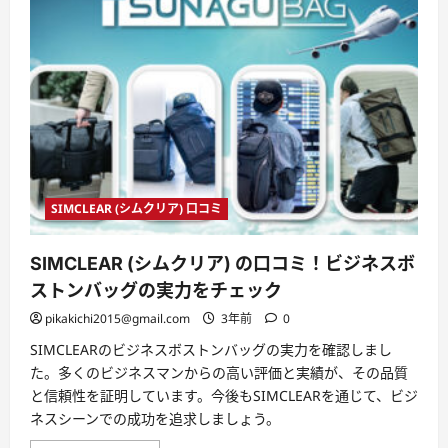
毛
剤
の
効
果：
髪
が
変
わ
れ
ば、
未
来
が
変
SIMCLEAR (シムクリア) 口コミ
わ
る！』
─
SIMCLEAR (シムクリア) の口コミ！ビジネスボ
そ
の
ストンバッグの実力をチェック
一
本
pikakichi2015@gmail.com
3年前
0
が、
あ
な
SIMCLEARのビジネスボストンバッグの実力を確認しまし
た
た。多くのビジネスマンからの高い評価と実績が、その品質
の
未
と信頼性を証明しています。今後もSIMCLEARを通じて、ビジ
来
ネスシーンでの成功を追求しましょう。
を
拓
く