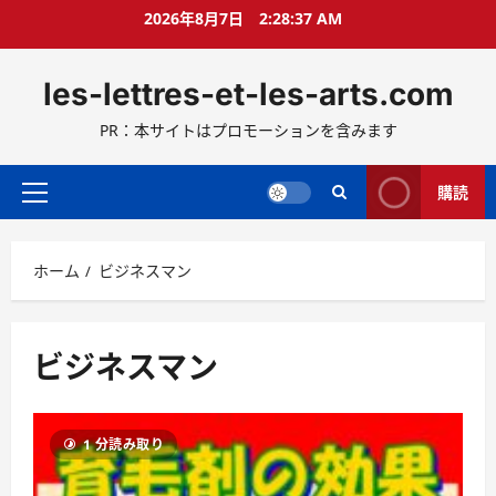
コ
2026年8月7日
2:28:38 AM
ン
テ
les-lettres-et-les-arts.com
ン
ツ
PR：本サイトはプロモーションを含みます
へ
ス
キ
購読
メ
ッ
イ
プ
ン
ホーム
ビジネスマン
メ
ニ
ュ
ー
ビジネスマン
1 分読み取り