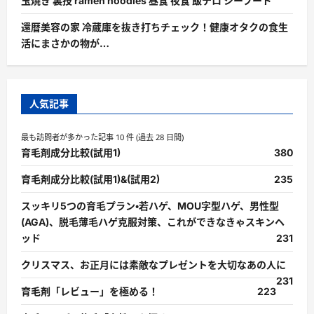
玉焼き 裏技 ramen noodles 昼食 夜食 飯テロ シーフード
還暦美容の家 冷蔵庫を抜き打ちチェック！健康オタクの食生
活にまさかの物が…
人気記事
最も訪問者が多かった記事 10 件 (過去 28 日間)
育毛剤成分比較(試用1)
380
育毛剤成分比較(試用1)&(試用2)
235
スッキリ5つの育毛プラン・若ハゲ、MOU字型ハゲ、男性型
(AGA)、脱毛薄毛ハゲ克服対策、これができなきゃスキンヘ
ッド
231
クリスマス、お正月には素敵なプレゼントを大切なあの人に
231
育毛剤「レビュー」を極める！
223