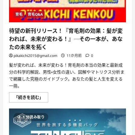
育毛
育毛Q&A
待望の新刊リリース！『育毛剤の効果：髪が変
われば、未来が変わる！』─その一本が、あな
たの未来を拓く
pikakichi2015@gmail.com
11か月前
0
髪が変われば、未来が変わる！育毛剤の本当の効果と最新成
分の科学的解説、男性・女性の違い、図解やマトリクス分析ま
で網羅した究極のガイドブック。あなたの髪と人生を変える
一冊。
待
「続きを読む」
望
の
新
刊
1 分読み取り
リ
リ
ー
ス！
『育