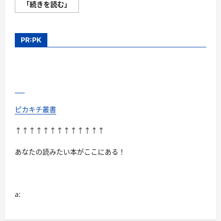
SIMCLEAR
「続きを読む」
に
(シ
つ
ム
い
ク
て
リ
さ
ア)
PR:PK
ら
の
に
口
読
コ
む
ミ！
ビ
ジ
ネ
ス
ボ
ス
ピカキチ叢書
ト
ン
バ
↑↑↑↑↑↑↑↑↑↑↑↑↑
ッ
グ
の
あなたの読みたい本がここにある！
実
力
を
チ
ェ
ッ
a:
ク
に
つ
い