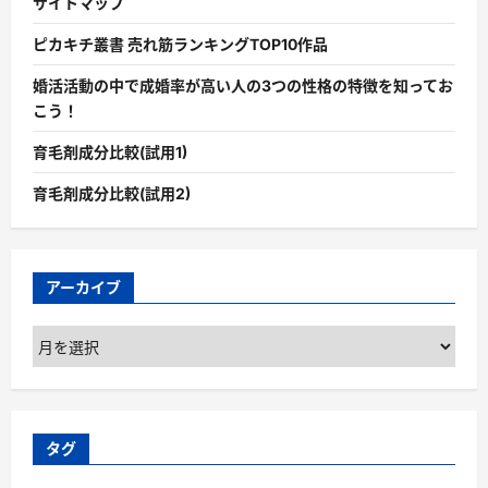
サイトマップ
ピカキチ叢書 売れ筋ランキングTOP10作品
婚活活動の中で成婚率が高い人の3つの性格の特徴を知ってお
こう！
育毛剤成分比較(試用1)
育毛剤成分比較(試用2)
アーカイブ
ア
ー
カ
イ
ブ
タグ