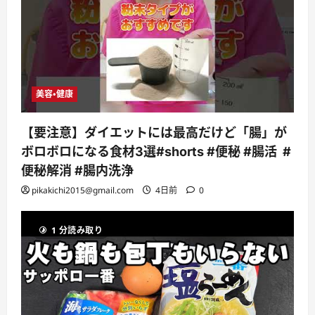
美容・健康
【要注意】ダイエットには最高だけど「腸」が
ボロボロになる食材3選#shorts #便秘 #腸活 #
便秘解消 #腸内洗浄
pikakichi2015@gmail.com
4日前
0
1 分読み取り