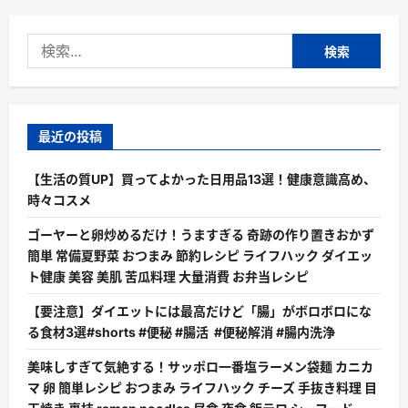
て
さ
ら
検
に
読
索:
む
最近の投稿
【生活の質UP】買ってよかった日用品13選！健康意識高め、
時々コスメ
ゴーヤーと卵炒めるだけ！うますぎる 奇跡の作り置きおかず
簡単 常備夏野菜 おつまみ 節約レシピ ライフハック ダイエッ
ト健康 美容 美肌 苦瓜料理 大量消費 お弁当レシピ
【要注意】ダイエットには最高だけど「腸」がボロボロにな
る食材3選#shorts #便秘 #腸活 #便秘解消 #腸内洗浄
美味しすぎて気絶する！サッポロ一番塩ラーメン袋麺 カニカ
マ 卵 簡単レシピ おつまみ ライフハック チーズ 手抜き料理 目