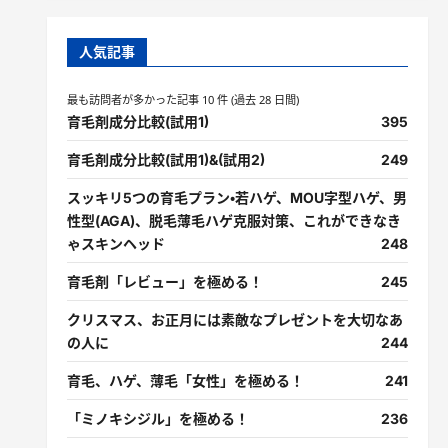
人気記事
最も訪問者が多かった記事 10 件 (過去 28 日間)
育毛剤成分比較(試用1)
395
育毛剤成分比較(試用1)&(試用2)
249
スッキリ5つの育毛プラン・若ハゲ、MOU字型ハゲ、男
性型(AGA)、脱毛薄毛ハゲ克服対策、これができなき
ゃスキンヘッド
248
育毛剤「レビュー」を極める！
245
クリスマス、お正月には素敵なプレゼントを大切なあ
の人に
244
育毛、ハゲ、薄毛「女性」を極める！
241
「ミノキシジル」を極める！
236