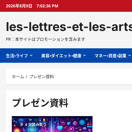
コ
2026年8月9日
7:02:37 PM
ン
テ
les-lettres-et-les-ar
ン
ツ
へ
PR：本サイトはプロモーションを含みます
ス
キ
生活・ライフ
美容・ダイエット・健康
マネー・資産・副業
ッ
プ
ホーム
プレゼン資料
プレゼン資料
4 分読み取り