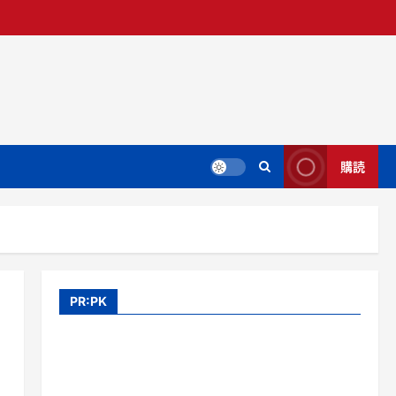
購読
PR:PK