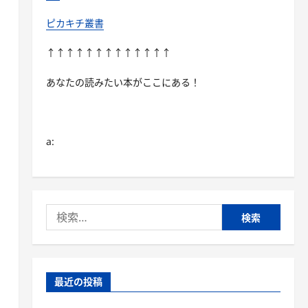
ピカキチ叢書
↑↑↑↑↑↑↑↑↑↑↑↑↑
あなたの読みたい本がここにある！
a:
検
索:
最近の投稿