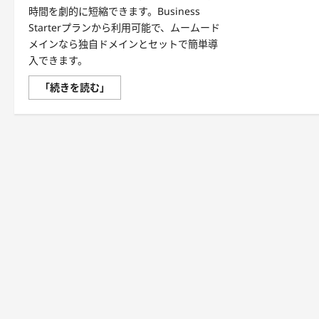
時間を劇的に短縮できます。Business
Starterプランから利用可能で、ムームード
メインなら独自ドメインとセットで簡単導
入できます。
「資
「続きを読む」
料
作
成
は、
も
う
終
わ
り！」
—
AI
が
あ
な
た
の
時
間
を
劇
的
に
解