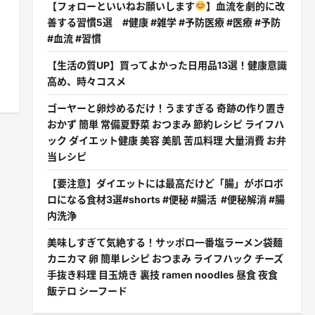
【フォローといいねお願いします
】血流を劇的に改
善する習慣5選 #健康 #雑学 #予防医療 #医療 #予防
#血流 #習慣
【生活の質UP】買ってよかった日用品13選！健康意識
高め、時々コスメ
ゴーヤーと卵炒めるだけ！うますぎる 奇跡の作り置き
おかず 簡単 常備夏野菜 おつまみ 節約レシピ ライフハ
ック ダイエット健康 美容 美肌 苦瓜料理 大量消費 お弁
当レシピ
【要注意】ダイエットには最高だけど「腸」がボロボ
ロになる食材3選#shorts #便秘 #腸活 #便秘解消 #腸
内洗浄
美味しすぎて気絶する！サッポロ一番塩ラーメン袋麺
カニカマ 卵 簡単レシピ おつまみ ライフハック チーズ
手抜き料理 目玉焼き 裏技 ramen noodles 昼食 夜食
飯テロ シーフード