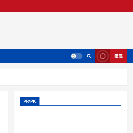
購読
PR:PK