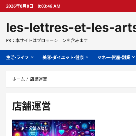
コ
2026年8月8日
8:03:47 AM
ン
テ
les-lettres-et-les-ar
ン
ツ
へ
PR：本サイトはプロモーションを含みます
ス
キ
生活・ライフ
美容・ダイエット・健康
マネー・資産・副業
ッ
プ
ホーム
店舗運営
店舗運営
1 分読み取り