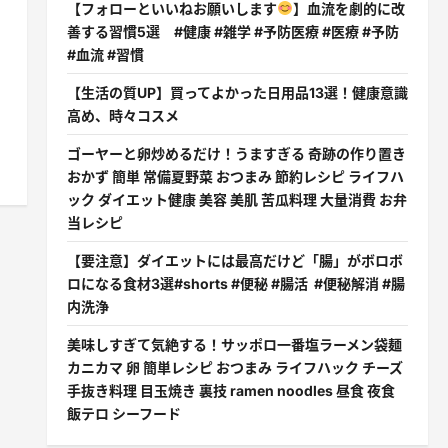
【フォローといいねお願いします
】血流を劇的に改
善する習慣5選 #健康 #雑学 #予防医療 #医療 #予防
#血流 #習慣
【生活の質UP】買ってよかった日用品13選！健康意識
高め、時々コスメ
ゴーヤーと卵炒めるだけ！うますぎる 奇跡の作り置き
おかず 簡単 常備夏野菜 おつまみ 節約レシピ ライフハ
ック ダイエット健康 美容 美肌 苦瓜料理 大量消費 お弁
当レシピ
【要注意】ダイエットには最高だけど「腸」がボロボ
ロになる食材3選#shorts #便秘 #腸活 #便秘解消 #腸
内洗浄
美味しすぎて気絶する！サッポロ一番塩ラーメン袋麺
カニカマ 卵 簡単レシピ おつまみ ライフハック チーズ
手抜き料理 目玉焼き 裏技 ramen noodles 昼食 夜食
飯テロ シーフード