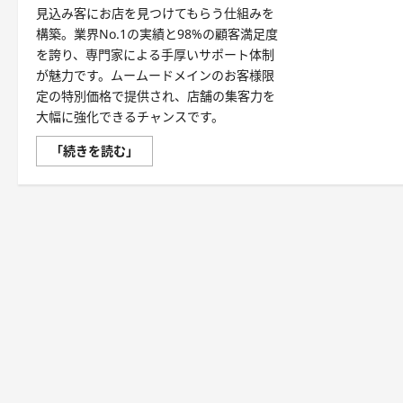
見込み客にお店を見つけてもらう仕組みを
構築。業界No.1の実績と98%の顧客満足度
を誇り、専門家による手厚いサポート体制
が魅力です。ムームードメインのお客様限
定の特別価格で提供され、店舗の集客力を
大幅に強化できるチャンスです。
お
「続きを読む」
店
選
び
の
常
識
が
変
わ
る！
Google
マ
ッ
プ
の
口
コ
ミ
を
味