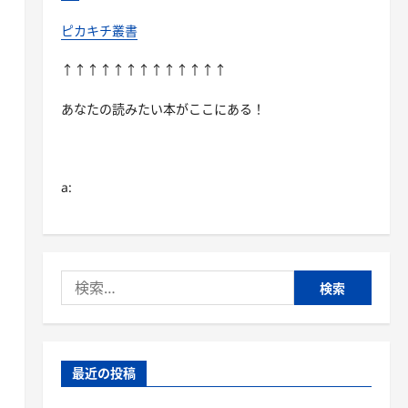
ピカキチ叢書
↑↑↑↑↑↑↑↑↑↑↑↑↑
あなたの読みたい本がここにある！
a:
検
索:
最近の投稿