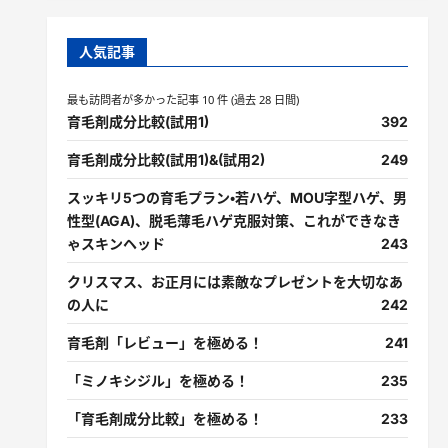
人気記事
最も訪問者が多かった記事 10 件 (過去 28 日間)
育毛剤成分比較(試用1)
392
育毛剤成分比較(試用1)&(試用2)
249
スッキリ5つの育毛プラン・若ハゲ、MOU字型ハゲ、男
性型(AGA)、脱毛薄毛ハゲ克服対策、これができなき
ゃスキンヘッド
243
クリスマス、お正月には素敵なプレゼントを大切なあ
の人に
242
育毛剤「レビュー」を極める！
241
「ミノキシジル」を極める！
235
「育毛剤成分比較」を極める！
233