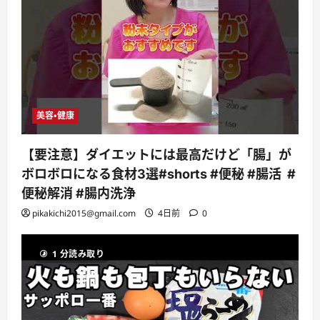
美容・健康
【要注意】ダイエットには最高だけど「腸」が
ボロボロになる食材3選#shorts #便秘 #腸活 #
便秘解消 #腸内洗浄
pikakichi2015@gmail.com
4日前
0
1 分読み取り