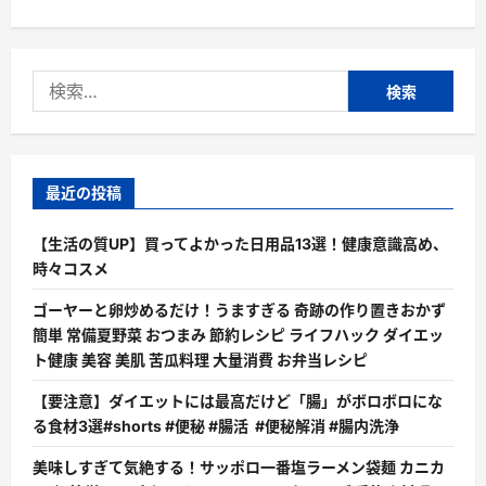
検
索:
最近の投稿
【生活の質UP】買ってよかった日用品13選！健康意識高め、
時々コスメ
ゴーヤーと卵炒めるだけ！うますぎる 奇跡の作り置きおかず
簡単 常備夏野菜 おつまみ 節約レシピ ライフハック ダイエッ
ト健康 美容 美肌 苦瓜料理 大量消費 お弁当レシピ
【要注意】ダイエットには最高だけど「腸」がボロボロにな
る食材3選#shorts #便秘 #腸活 #便秘解消 #腸内洗浄
美味しすぎて気絶する！サッポロ一番塩ラーメン袋麺 カニカ