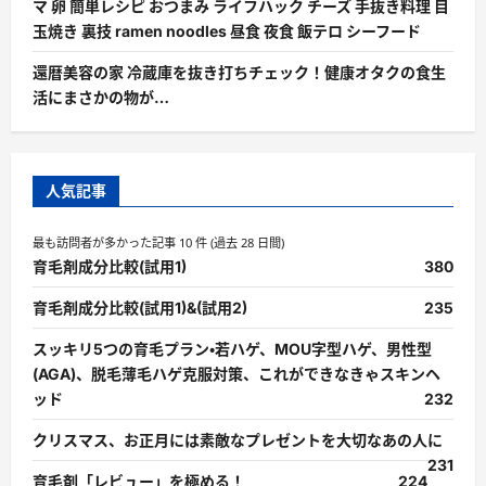
マ 卵 簡単レシピ おつまみ ライフハック チーズ 手抜き料理 目
玉焼き 裏技 ramen noodles 昼食 夜食 飯テロ シーフード
還暦美容の家 冷蔵庫を抜き打ちチェック！健康オタクの食生
活にまさかの物が…
人気記事
最も訪問者が多かった記事 10 件 (過去 28 日間)
育毛剤成分比較(試用1)
380
育毛剤成分比較(試用1)&(試用2)
235
スッキリ5つの育毛プラン・若ハゲ、MOU字型ハゲ、男性型
(AGA)、脱毛薄毛ハゲ克服対策、これができなきゃスキンヘ
ッド
232
クリスマス、お正月には素敵なプレゼントを大切なあの人に
231
育毛剤「レビュー」を極める！
224