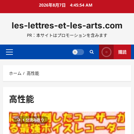
コ
2026年8月7日
4:45:55 AM
ン
テ
les-lettres-et-les-arts.com
ン
ツ
PR：本サイトはプロモーションを含みます
へ
ス
キ
購読
メ
ッ
イ
プ
ン
ホーム
高性能
メ
ニ
ュ
ー
高性能
1 分読み取り