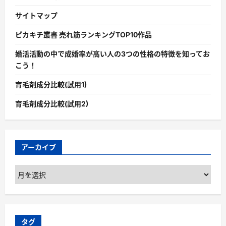
サイトマップ
ピカキチ叢書 売れ筋ランキングTOP10作品
婚活活動の中で成婚率が高い人の3つの性格の特徴を知ってお
こう！
育毛剤成分比較(試用1)
育毛剤成分比較(試用2)
アーカイブ
ア
ー
カ
イ
ブ
タグ