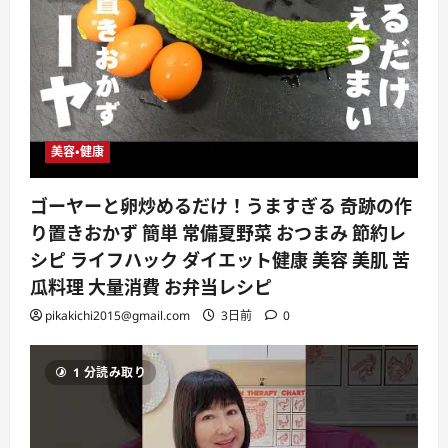
美容・健康
ゴーヤーと卵炒めるだけ！うますぎる 奇跡の作
り置きおかず 簡単 常備夏野菜 おつまみ 節約レ
シピ ライフハック ダイエット健康 美容 美肌 苦
瓜料理 大量消費 お弁当レシピ
pikakichi2015@gmail.com
3日前
0
1 分読み取り