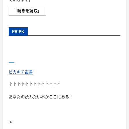
ボ
「続きを読む」
イ
ス
レ
コ
ー
PR:PK
ダ
ー
は、
小
型
で
高
性
能
が
ピカキチ叢書
い
い！
に
↑↑↑↑↑↑↑↑↑↑↑↑↑
つ
い
て
あなたの読みたい本がここにある！
さ
ら
に
読
む
a: