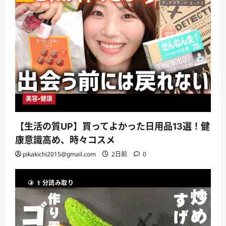
美容・健康
【生活の質UP】買ってよかった日用品13選！健
康意識高め、時々コスメ
pikakichi2015@gmail.com
2日前
0
1 分読み取り