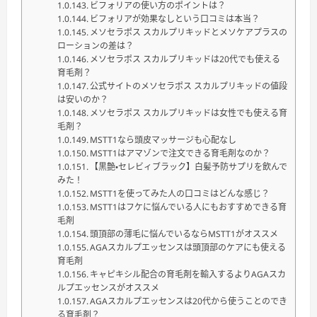
ビフォリアの使い方のポイントは？
ビフォリアが効果なしという口コミは本当？
メソセラポス スカルプリキッドとメソケアプラスの
ローションの差は？
メソセラポス スカルプリキッドは20代でも使える
育毛剤？
公式サイトのメソセラポス スカルプリキッドの値段
は安いのか？
メソセラポス スカルプリキッドは女性でも使える育
毛剤？
MSTT1なら頭皮マッサージも心配なし
MSTT1はアマゾンで注文できる育毛剤なのか？
【黒艶・セレビィブラック】白髪予防サプリを飲んで
みた！
MSTT1を使ってみた人の口コミはどんな感じ？
MSTT1はフケに悩んでいる人にもおすすめできる育
毛剤
頭頂部の薄毛に悩んでいるならMSTT1がオススメ
AGAスカルプエッセンスは頭頂部のケアにも使える
育毛剤
キャピキシル配合の育毛剤を輸入するよりAGAスカ
ルプエッセンスがオススメ
AGAスカルプエッセンスは20代から使うことのでき
る育毛剤？