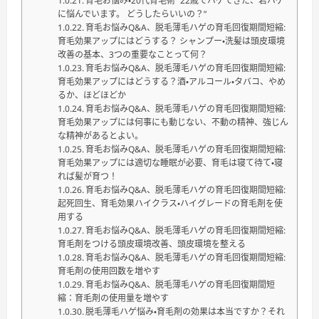
育毛お悩み・20代育毛術 ”22歳でハゲてきた、若ハゲ
に悩んでいます。 どうしたらいいの？”
育毛お悩みQ&A、脱毛薄毛ハゲの育毛回復期間短縮:
育毛効果アップにはどうする？ シャンプー・洗髪は頭皮環境
改善の基本、3つの重要なことって何？
育毛お悩みQ&A、脱毛薄毛ハゲの育毛回復期間短縮:
育毛効果アップにはどうする？酒・アルコール・タバコ、やめ
るか、ほどほどか
育毛お悩みQ&A、脱毛薄毛ハゲの育毛回復期間短縮:
育毛効果アップには何事にも動じない、不動の精神、強じん
な精神があるとよい。
育毛お悩みQ&A、脱毛薄毛ハゲの育毛回復期間短縮:
育毛効果アップには適切な睡眠が必要、育毛は寝て待て・寝
れば髪が育つ！
育毛お悩みQ&A、脱毛薄毛ハゲの育毛回復期間短縮:
起死回生、育毛効果ハイクラス・ハイグレードの育毛剤を使
用する
育毛お悩みQ&A、脱毛薄毛ハゲの育毛回復期間短縮:
育毛剤をつける頭皮環境改善、頭皮環境を整える
育毛お悩みQ&A、脱毛薄毛ハゲの育毛回復期間短縮:
育毛剤の使用回数を増やす
育毛お悩みQ&A、脱毛薄毛ハゲの育毛回復期間短
縮：育毛剤の使用量を増やす
脱毛薄毛ハゲ悩み・育毛剤の効果は本当ですか？それ