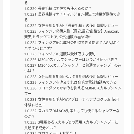
る
長春毛精は男性でも使えるのか？
長春毛精はナノエマルジョン製法で効果が期待でき
る
女性専用育毛剤・「長春毛精」の使用体験レビュー
フィンジア㊙購入術【激安,最安値,格安】Amazon,
楽天,ドラッグストア, 公式通販の極め術!!!
フィンジア配合成分の期待できる効果？ AGA,M字
ハゲ,つむじハゲ?
フィンジアの通販は受け取りも便利
M3040スカルプシャンプーはいつから使うべき？
M3040スカルプシャンプーと普通のシャンプーの違
いは？
女性専用育毛剤・ベルタ育毛剤の使用体験レビュー
フィンジアを注文すれば育毛の電話相談もできる
フコイダンでかゆみを抑えるM3040スカルプシャン
プー
女性専用育毛剤・Wアプローチヘアプログラム 使用
体験レビュー
スカルプDはAGA対策としても使えるシャンプーな
のか？
3種類あるスカルプDの薬用スカルプシャンプーに
共通する成分とは？
プロフィール&お問合せ