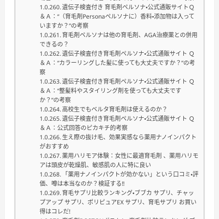
遺伝子検査付き 育毛剤ペルソナ・公式通販サイトＱ
＆Ａ：“（育毛剤Personaペルソナに）香料・添加物は入って
いますか？”の考察
育毛剤ペルソナは他の育毛剤、AGA治療薬との併用
できるの？
遺伝子検査付き育毛剤ペルソナ・公式通販サイト Ｑ
＆Ａ：“カラーリングした髪に使っても大丈夫ですか？”の考
察
遺伝子検査付き育毛剤ペルソナ・公式通販サイト Ｑ
＆Ａ：“整髪料やスタイリング剤を使っても大丈夫です
か？”の考察
高校生でもベルタ育毛剤は使えるのか？
遺伝子検査付き育毛剤ペルソナ・公式通販サイト Ｑ
＆Ａ：公式回答のピカキチ的考察
生え際の抜け毛、効果実感なら薬用ナノインパクト
がおすすめ
薬用ハリモア体験：女性に最適育毛剤 、薬用ハリモ
アは頭皮が乾燥肌、敏感肌の人に特に良い
「薬用ナノインパクトが効かない」という口コミ・評
価、噂は本当なのか？検証する‼
育毛サプリ比較ランキング・ブブカ サプリ、チャッ
プアップ サプリ、ポリピュアEX サプリ、育毛サプリ お買い
得はコレだ!