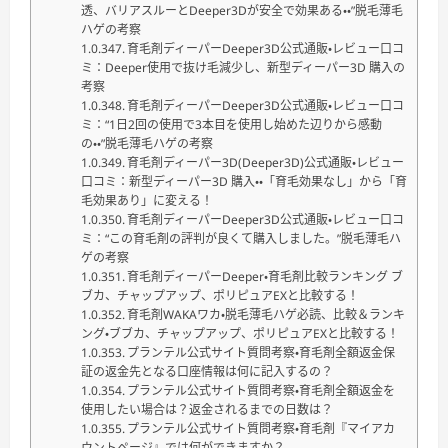
透、バリアスルーとDeeper3Dが安全で効果ある・・”脱毛薄毛
ハゲの考察
育毛剤ディーパーDeeper3D公式通販・レビュー口コ
ミ：Deeper使用で抜け毛減少し、新型ディーパー3D 購入の
考察
育毛剤ディーパーDeeper3D公式通販・レビュー口コ
ミ：“1日2回の使用で3本目を使用し始めた辺りから感動
の・・”脱毛薄毛ハゲの考察
育毛剤ディーパー3D(Deeper3D)公式通販・レビュー
口コミ：新型ディーパー3D 購入・・「育毛効果なし」から「育
毛効果あり」に変える！
育毛剤ディーパーDeeper3D公式通販・レビュー口コ
ミ：“この育毛剤の評判が良くて購入しました。”脱毛薄毛ハ
ゲの考察
育毛剤ディーパーDeeper・育毛剤比較ランキング ブ
ブカ、チャップアップ、ポリピュアEXと比較する！
育毛剤WAKAワカ・脱毛薄毛ハゲ必読、比較＆ランキ
ング・ブブカ、チャップアップ、ポリピュアEXと比較する！
プランテル公式サイト質問考察・育毛剤全額返金保
証の返金先となる口座情報は何に記入するの？
プランテル公式サイト質問考察・育毛剤全額返金を
使用したい場合は？返金されるまでの日数は？
プランテル公式サイト質問考察・育毛剤『マイアカ
ウントページ』では何ができますか？