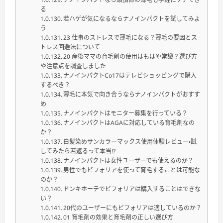
る
若ハゲが気になるならナノインパクトを試してみよ
う
23 仕事のストレスで薄毛になる？薄毛の要因とス
トレス回避法について
20 産後ママの育毛剤の使用はもはや常識？選び方
や注意点を調査しました
ナノインパクトCo17はテレビショッピングで購入
するべき？
薄毛に本気で向き合うならナノインパクトがおすす
め
ナノインパクトはモニター募集を行っている？
ナノインパクトはAGAに対応している育毛剤なの
か？
白髪染めサンカラーマックス使用体験レビュー・試
してみたら若返るって本当⁉
ナノインパクトは女性ユーザーでも使えるのか？
男性でもビフォリアを使って育毛することは可能な
のか？
ドンキホーテでビフォリアは購入することはできな
い？
20代のユーザーにもビフォリアは適しているのか？
01 育毛剤の効果と育毛剤の正しい選び方