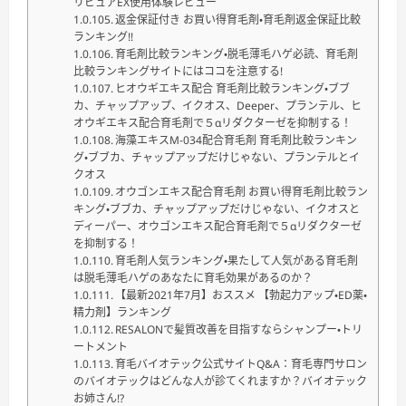
リピュアEX使用体験レビュー
返金保証付き お買い得育毛剤・育毛剤返金保証比較
ランキング!!
育毛剤比較ランキング・脱毛薄毛ハゲ必読、育毛剤
比較ランキングサイトにはココを注意する!
ヒオウギエキス配合 育毛剤比較ランキング・ブブ
カ、チャップアップ、イクオス、Deeper、プランテル、ヒ
オウギエキス配合育毛剤で５αリダクターゼを抑制する！
海藻エキスM-034配合育毛剤 育毛剤比較ランキン
グ・ブブカ、チャップアップだけじゃない、プランテルとイ
クオス
オウゴンエキス配合育毛剤 お買い得育毛剤比較ラン
キング・ブブカ、チャップアップだけじゃない、イクオスと
ディーパー、オウゴンエキス配合育毛剤で５αリダクターゼ
を抑制する！
育毛剤人気ランキング・果たして人気がある育毛剤
は脱毛薄毛ハゲのあなたに育毛効果があるのか？
【最新2021年7月】おススメ 【勃起力アップ・ED薬・
精力剤】ランキング
RESALONで髪質改善を目指すならシャンプー・トリ
ートメント
育毛バイオテック公式サイトQ&A：育毛専門サロン
のバイオテックはどんな人が診てくれますか？バイオテック
お姉さん!?