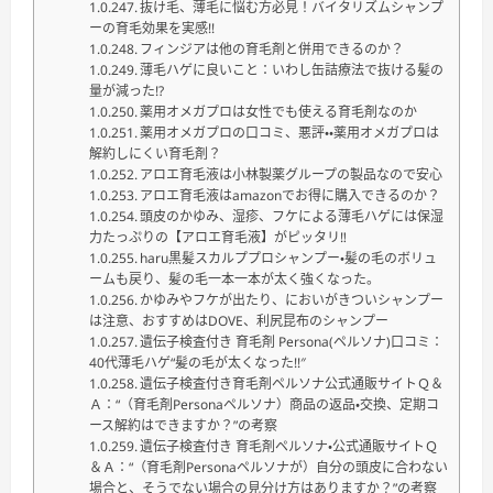
抜け毛、薄毛に悩む方必見！バイタリズムシャンプ
ーの育毛効果を実感!!
フィンジアは他の育毛剤と併用できるのか？
薄毛ハゲに良いこと：いわし缶詰療法で抜ける髪の
量が減った!?
薬用オメガプロは女性でも使える育毛剤なのか
薬用オメガプロの口コミ、悪評・・薬用オメガプロは
解約しにくい育毛剤？
アロエ育毛液は小林製薬グループの製品なので安心
アロエ育毛液はamazonでお得に購入できるのか？
頭皮のかゆみ、湿疹、フケによる薄毛ハゲには保湿
力たっぷりの【アロエ育毛液】がピッタリ‼
haru黒髪スカルププロシャンプー・髪の毛のボリュ
ームも戻り、髪の毛一本一本が太く強くなった。
かゆみやフケが出たり、においがきついシャンプー
は注意、おすすめはDOVE、利尻昆布のシャンプー
遺伝子検査付き 育毛剤 Persona(ペルソナ)口コミ：
40代薄毛ハゲ“髪の毛が太くなった!!″
遺伝子検査付き育毛剤ペルソナ公式通販サイトＱ＆
Ａ：“（育毛剤Personaペルソナ）商品の返品・交換、定期コ
ース解約はできますか？”の考察
遺伝子検査付き 育毛剤ペルソナ・公式通販サイトＱ
＆Ａ：“（育毛剤Personaペルソナが）自分の頭皮に合わない
場合と、そうでない場合の見分け方はありますか？”の考察