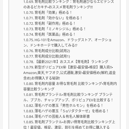
育毛剤比較ランキング：育毛剤選びならエビデンス
のあるピカキチ・おススメ育毛剤ランキング!!!
育毛剤「効果」極める！
育毛剤「効かない」を極める！
育毛剤「副作用」極める！
育毛剤「ミノキシジル」極める！
育毛剤「医薬品」極める！
HG-101をAmazon、ドラッグストア、オークショ
ン、ドンキホーテで購入してみる⁉
育毛剤成分比較(試用2)
育毛剤成分比較(試用1)
【最新2021年】おススメ【育毛剤】ランキング
新型ポリピュアEX㊙【激安・最安値・格安】購入術!!・
Amazon,楽天,ヤフオク,公式通販,激安・最安値極め(解約,返金
含め)お得購入する秘訣!
育毛剤内容量 お得な育毛剤 比較ランキング・育毛剤内
容量比較ランキング
育毛剤プランテル・育毛剤比較ランキング プランテ
ル、ブブカ、チャップアップ、ポリピュアEXを比較する！
薄毛ハゲの悪玉「男性ホルモン」を極める！
薄毛ハゲの悪玉「５αリダクターゼ」を極める！
薄毛ハゲの芸能人＆有名人解体新書
育毛剤プランテル・お買い得育毛剤比較ランキング上
位！最安値、格安、激安、割引を極めてお得に購入する