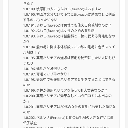
きる？
敏感肌の人にもふわこ(fuwaco)はおすすめ
初回注文分だけでふわこ(fuwaco)は効果なしと判断
するのはもったいない
ふわこ(fuwaco)は男性でも使える育毛剤なのか？
ふわこ(fuwaco)は女性のための育毛剤
ふわこ(fuwaco)は整髪料と一緒に使える育毛剤なの
か？
髪の毛に関する体験談：この私の剛毛に合うスタイ
ル剤は！？
薬用ハリモアの通販は育毛を秘密にしたい人にもぴ
ったり
薄毛ハゲ激選リンク
育毛マップ早わかり！
妊娠中でも薬用ハリモアで育毛をすることはできる
のか
男性が薬用ハリモアを使っても大丈夫なのか？
薬用ハリモアが効果なしという口コミは本当なの
か？
薬用ハリモアは20代の女性の育毛にも適した商品な
のか
ペルソナ(Persona)と他の育毛剤の大きな違いは遺
伝子検査