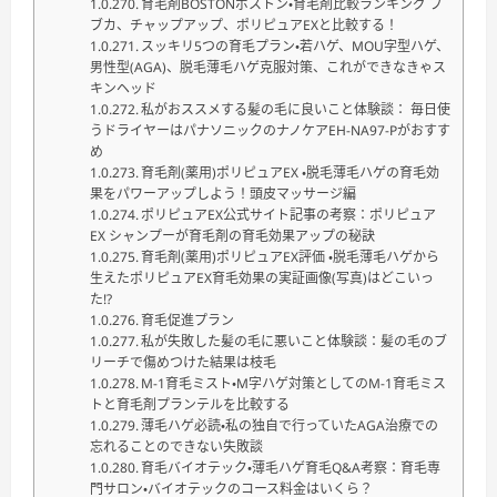
育毛剤BOSTONボストン・育毛剤比較ランキング ブ
ブカ、チャップアップ、ポリピュアEXと比較する！
スッキリ5つの育毛プラン・若ハゲ、MOU字型ハゲ、
男性型(AGA)、脱毛薄毛ハゲ克服対策、これができなきゃス
キンヘッド
私がおススメする髪の毛に良いこと体験談： 毎日使
うドライヤーはパナソニックのナノケアEH-NA97-Pがおすす
め
育毛剤(薬用)ポリピュアEX ・脱毛薄毛ハゲの育毛効
果をパワーアップしよう！頭皮マッサージ編
ポリピュアEX公式サイト記事の考察：ポリピュア
EX シャンプーが育毛剤の育毛効果アップの秘訣
育毛剤(薬用)ポリピュアEX評価 ・脱毛薄毛ハゲから
生えたポリピュアEX育毛効果の実証画像(写真)はどこいっ
た⁉
育毛促進プラン
私が失敗した髪の毛に悪いこと体験談：髪の毛のブ
リーチで傷めつけた結果は枝毛
M-1育毛ミスト・M字ハゲ対策としてのM-1育毛ミス
トと育毛剤プランテルを比較する
薄毛ハゲ必読・私の独自で行っていたAGA治療での
忘れることのできない失敗談
育毛バイオテック・薄毛ハゲ育毛Q&A考察：育毛専
門サロン・バイオテックのコース料金はいくら？