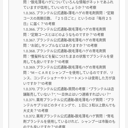
問：“脱毛薄毛ハゲについていろんな情報がネットであふれ
ていますが信用していいのでしょうか？”の考察
プランテル公式通販・薄毛ハゲの育毛剤質問：“定期
コースの周期日数、『２５日ごと』というのは『毎月２５
日』に届く？”の考察
プランテル公式通販・脱毛薄毛ハゲの育毛剤質
問：“定期コースとはどのようなものですか？”の考察
プランテル公式通販・脱毛薄毛ハゲの育毛剤質
問：“お試しサンプルなどはありますか？”の考察
プランテル公式通販・脱毛薄毛ハゲの育毛剤質
問：“整髪料などを髪につけたままの状態でプランテルを使
用しても良いですか？”の考察
プランテル公式通販・脱毛薄毛ハゲの育毛剤質
問：“Ｍ－ＣＡＲＥシャンプーを使用しているのですが、リ
ンス、コンディショナーやトリートメントは使用した方が良
いですか？”の考察
プランテル公式通販・質問の考察：“プランテルは店
舗販売していない？”, “一旦休止はいつ連絡すればいい？”
薬用プランテル公式通販・脱毛薄毛ハゲ質問：“プラ
ンテルサプリはどのタイミングで、１日に３粒以上飲んでも
大丈夫？”の考察
薬用プランテル公式通販・脱毛薄毛ハゲ質問：“育毛
剤プランテルを使用しているけれど、シャンプーは市販のも
のでも良いですか？”の考察