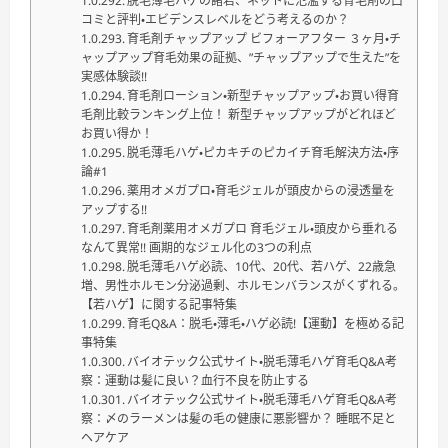
脱毛薄毛ハゲの諸君、ネットに氾濫する育毛剤の口
コミと評判・エビデンスレベルをどう考えるのか？
育毛剤チャップアップ ビフォーアフター ３ヶ月・チ
ャップアップ育毛効果の証拠、”チャップアップで生えた”を
実感体験談!!
育毛剤ローション・新型チャップアップ・お買い得育
毛剤比較ランキング上位！ 新型チャップアップがどれほど
お買い得か！
脱毛薄毛ハゲ・ピカキチのピカイチ育毛解決方法・序
論#1
薬用オメガプロ・育毛ジェルが頭皮からの浸透量を
アップする!!
育毛剤薬用オメガプロ 育毛ジェル・頭皮から垂れる
なんて異常!! 画期的なジェル化の3つの利点
脱毛薄毛ハゲ必読、10代、20代、若ハゲ、22歳急
増、男性ホルモン分泌過剰、ホルモンバランスがくずれる。
【若ハゲ】に関する記事特集
育毛Q&A：脱毛・薄毛・ハゲ必読!【運動】を極める記
事特集
バイオテック公式サイト・脱毛薄毛ハゲ育毛Q&A考
察：運動は髪に良い？血行不良を防止する
バイオテック公式サイト・脱毛薄毛ハゲ育毛Q&A考
察：〆のラーメンは髪の毛の健康に悪影響か？ 睡眠不足と
ヘアケア