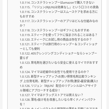
コンステラシャンプーはamazonで購入できない
「リジュン(RiJUN)は効果なし」という口コミの真偽
コンステラシャンプーはスムースケアを求める方に
もおすすめ
コンステラシャンプーのアプリはどんな仕組みなの
か？
コンステラシャンプーはギフトにもおすすめ
エティークを使ってフケに悩まされることはある？
エティークにお試し用の商品は存在するのか？
エティークは旅行用のシャンプー＆コンディショナ
ーとしても便利
405クレンジングコンディショナーならシャンプー
要らず
育毛剤を選びたいなら安全に使えるマイマがおすす
め
マイマは妊娠中の女性でも使用できるのか？
新型チャップアップ・お買い得育毛剤比較ランキン
グ 上位育毛剤、新型チャップアップお得(激安・最安値)購入!!
リジュン（RiJUN）配合のリデンシルはヘアサイク
ル領域にアプローチする成分！
マイマはドラッグストアでは買えない？
薄毛・抜け毛を改善したいなら早くナノインパクト
を！
ナノインパクトなら頭頂部の薄毛も手軽にケアでき