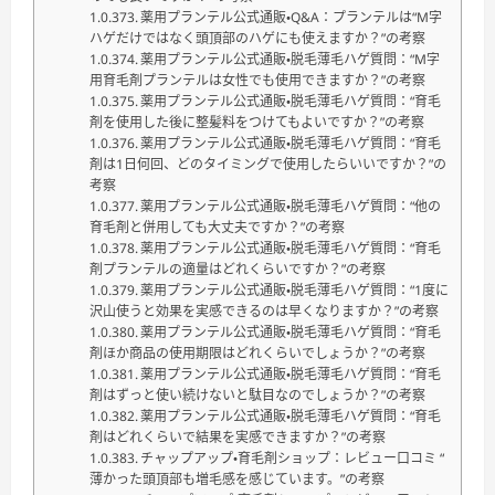
薬用プランテル公式通販・Q&A：プランテルは“M字
ハゲだけではなく頭頂部のハゲにも使えますか？”の考察
薬用プランテル公式通販・脱毛薄毛ハゲ質問：“M字
用育毛剤プランテルは女性でも使用できますか？”の考察
薬用プランテル公式通販・脱毛薄毛ハゲ質問：“育毛
剤を使用した後に整髪料をつけてもよいですか？”の考察
薬用プランテル公式通販・脱毛薄毛ハゲ質問：“育毛
剤は1日何回、どのタイミングで使用したらいいですか？”の
考察
薬用プランテル公式通販・脱毛薄毛ハゲ質問：“他の
育毛剤と併用しても大丈夫ですか？”の考察
薬用プランテル公式通販・脱毛薄毛ハゲ質問：“育毛
剤プランテルの適量はどれくらいですか？”の考察
薬用プランテル公式通販・脱毛薄毛ハゲ質問：“1度に
沢山使うと効果を実感できるのは早くなりますか？”の考察
薬用プランテル公式通販・脱毛薄毛ハゲ質問：“育毛
剤ほか商品の使用期限はどれくらいでしょうか？”の考察
薬用プランテル公式通販・脱毛薄毛ハゲ質問：“育毛
剤はずっと使い続けないと駄目なのでしょうか？”の考察
薬用プランテル公式通販・脱毛薄毛ハゲ質問：“育毛
剤はどれくらいで結果を実感できますか？”の考察
チャップアップ・育毛剤ショップ：レビュー口コミ “
薄かった頭頂部も増毛感を感じています。”の考察