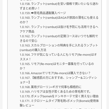
ランブット(rambut)を安い価格で買いたいなら迷わ
ずまとめ買い！
➡育毛商品通販購入ページ
ランブット(rambut)はAGAが原因の薄毛にも使える
のか？
ランブット(rambut)は抜け毛予防にも活用できるヘ
アケア商品
ランブット(rambut)の定期コースはいつでも解約で
きるので安心
スカルプローションの特典を手に入れるランブット
(rambut)の購入方法
フケが気になっている人にもリモア(Re-more)はオ
ススメ！
リモア(Re-more)はモニター募集を行っているの
か？
Amazonでリモア(Re-more)は購入できない？
【敏感肌の方におすすめ、シャンプー&コンディシ
ョナー】
薬用グローリン・ギガで何事も積極的に
ハリモアは女性が若くあるための育毛剤です。
ボメックbomekをドンキホーテで安く買えない理由
ミクロソームタイプ育毛剤・ボメック(Bomek)使用体
験レビュー