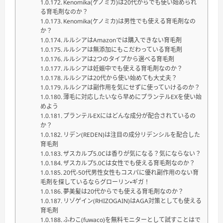
Kenomika(ケノミカ)は20代からでも使い始められ
る育毛剤なのか？
Kenomika(ケノミカ)は男性でも使える育毛剤なの
か？
ルルシアはAmazonでは購入できない育毛剤
ルルシアは無添加にもこだわっている育毛剤
ルルシアは2つのタイプから選べる育毛剤
ルルシアは妊娠中でも使える育毛剤なのか？
ルルシアは20代から使い始めても大丈夫？
ルルシアは副作用を気にせずに使っていけるのか？
薄毛に対応したいなら早めにプランテルEXを使い始
めよう
プランテルEXにはどんな成分が配合されているの
か？
リデン(REDEN)は注目の成分リデンシルを配合した
育毛剤
ザスカルプ5.0Cは香りが気になる？気にならない？
ザスカルプ5.0Cは女性でも使える育毛剤なのか？
20代-50代男性女性もコスパに優れ副作用のない育
毛剤を探しているならグローリン・ギガ！
夢美髪は20代からでも使える育毛剤なのか？
リゾゲイン(RHIZOGAIN)はAGA対策としても使える
育毛剤
ふわこ(fuwaco)を無料モニターとして試すことはで