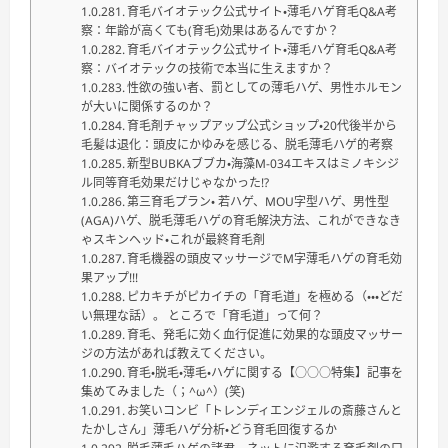
育毛バイオテック公式サイト・薄毛ハゲ育毛Q&A考
察：年齢が高くても(育毛)効果はあるんですか？
育毛バイオテック公式サイト・薄毛ハゲ育毛Q&A考
察：バイオテックの技術で本当に生えますか？
性欲の強い者、罰としての薄毛ハゲ、男性ホルモン
が大いに関係するのか？
育毛剤チャップアップ公式ショップ・20代後半から
毛髪は退化：頭皮にかゆみを感じる、脱毛薄毛ハゲ的考察
新型BUBKAブブカ・海藻M-034エキスはミノキシジ
ル同等育毛効果だけじゃなかった⁉
第三育毛プラン・ 若ハゲ、MOU字型ハゲ、男性型
(AGA)ハゲ、脱毛薄毛ハゲの育毛解決方法、これができなき
ゃスキンヘッド・これが最終育毛剤
育毛機器の頭皮マッサージでM字薄毛ハゲの育毛効
果アップ!!!
ピカキチがピカイチの「育毛道」を極める（・・・どだ
い無理な話）。 ところで「育毛道」って何？
育毛、発毛に効く血行促進に効果的な頭皮マッサー
ジの方法があれば教えてください。
育毛・脱毛・薄毛・ハゲに関する【○○○特集】記事を
集めてみました（；^ω^）(笑)
お笑いコンビ「トレンディエンジェルの斎藤さんと
たかしさん」薄毛ハゲ分析・どう育毛回復するか