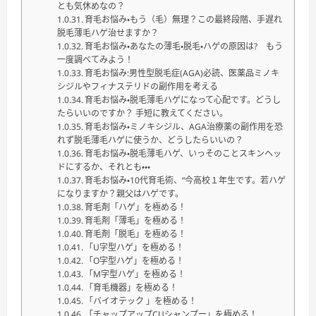
とも気休めなの？
育毛お悩み・もう（毛）無理？この最終段階、手遅れ
脱毛薄毛ハゲ治せますか？
育毛お悩み・あなたの薄毛・脱毛・ハゲの原因は? もう
一度調べてみよう！
育毛お悩み:男性型脱毛症(AGA)必読、医薬品ミノキ
シジルやフィナステリドの副作用を考える
育毛お悩み・脱毛薄毛ハゲになって心配です。どうし
たらいいのですか？ 手短に教えてください。
育毛お悩み・ミノキシジル、AGA治療薬の副作用を恐
れず脱毛薄毛ハゲに使うか、どうしたらいいの？
育毛お悩み・脱毛薄毛ハゲ、いっそのことスキンヘッ
ドにするか、それとも・・・
育毛お悩み・10代育毛術、”今高校１年生です。若ハゲ
になりますか？親父はハゲです。
育毛剤「ハゲ」を極める！
育毛剤「薄毛」を極める！
育毛剤「脱毛」を極める！
「U字型ハゲ」を極める！
「O字型ハゲ」を極める！
「M字型ハゲ」を極める！
「育毛機器」を極める！
「バイオテック 」を極める！
「チャップアップCUシャンプー」を極める！