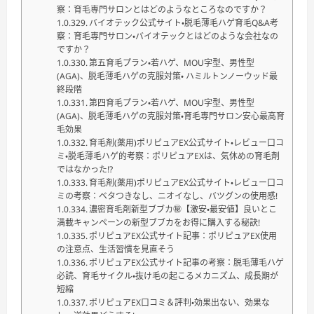
察：育毛専門サロンとはどのようなところなのですか？
バイオテック公式サイト・脱毛薄毛ハゲ育毛Q&A考
察：育毛専門サロン・バイオテックとはどのような会社なの
ですか？
第五育毛プラン・若ハゲ、MOU字型、男性型
(AGA)、脱毛薄毛ハゲの克服対策・ ハミルトンノーウッド最
終段階
第四育毛プラン・若ハゲ、MOU字型、男性型
(AGA)、脱毛薄毛ハゲの克服対策・育毛専門サロン安心最高育
毛効果
育毛剤(薬用)ポリピュアEX公式サイト・レビュー口コ
ミ・脱毛薄毛ハゲ的考察：ポリピュアEXは、気休めの育毛剤
ではなかった!?
育毛剤(薬用)ポリピュアEX公式サイト・レビュー口コ
ミの考察：ベタつきなし、ニオイなし、バツグンの使用感!
濃密育毛剤新型ブブカ㊙【激安・最安値】良いとこ
満載キャンペーンの新型ブブカをお得に購入する秘訣!
ポリピュアEX公式サイト記事：ポリピュアEX使用
の注意点、生活習慣を見直そう
ポリピュアEX公式サイト記事の考察：脱毛薄毛ハゲ
必読、育毛サイクル・抜け毛の起こるメカニズム、成長期が
短縮
ポリピュアEX口コミ＆評判・効果出ない、効果な