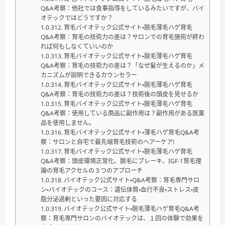
Q&A考察：他社では食事指導をしているみたいですが、バイ
オテックではどうですか？
育毛バイオテック公式サイト・脱毛薄毛ハゲ育毛
Q&A考察：育毛の技術力の差は？サロンでの育毛施術が終わ
れば何もしなくていいのか
育毛バイオテック公式サイト・脱毛薄毛ハゲ育毛
Q&A考察：育毛の技術力の差は？「なぜ髪が生えるのか」メ
カニズムが説明できるカウンセラー
育毛バイオテック公式サイト・脱毛薄毛ハゲ育毛
Q&A考察：育毛の技術力の差は？技術後の頭皮を見せるか
育毛バイオテック公式サイト・脱毛薄毛ハゲ育毛
Q&A考察：使用している商品に副作用は？副作用がある医薬
品を使用しません。
育毛バイオテック公式サイト・薄毛ハゲ育毛Q&A考
察：サロンと自宅で最先端育毛技術のヘアーケア!
育毛バイオテック公式サイト・脱毛薄毛ハゲ育毛
Q&A考察：頭皮環境正常化、脱毛にブレーキ、IGF-1育毛理
論の育毛アクセルの３つのアプローチ
バイオテック公式サイト・Q&A考察：育毛専門サロ
ン・バイオテックのコース：遺伝体質・血行不良・ストレス・皮
脂分泌過剰といった要因に対応する
バイオテック公式サイト・脱毛薄毛ハゲ育毛Q&A考
察：育毛専門サロンのバイオテックは、１回の体験で効果を