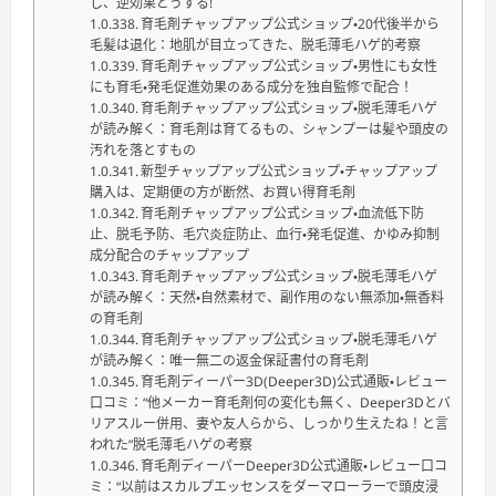
し、逆効果どうする!
育毛剤チャップアップ公式ショップ・20代後半から
毛髪は退化：地肌が目立ってきた、脱毛薄毛ハゲ的考察
育毛剤チャップアップ公式ショップ・男性にも女性
にも育毛・発毛促進効果のある成分を独自監修で配合！
育毛剤チャップアップ公式ショップ・脱毛薄毛ハゲ
が読み解く：育毛剤は育てるもの、シャンプーは髪や頭皮の
汚れを落とすもの
新型チャップアップ公式ショップ・チャップアップ
購入は、定期便の方が断然、お買い得育毛剤
育毛剤チャップアップ公式ショップ・血流低下防
止、脱毛予防、毛穴炎症防止、血行・発毛促進、かゆみ抑制
成分配合のチャップアップ
育毛剤チャップアップ公式ショップ・脱毛薄毛ハゲ
が読み解く：天然・自然素材で、副作用のない無添加・無香料
の育毛剤
育毛剤チャップアップ公式ショップ・脱毛薄毛ハゲ
が読み解く：唯一無二の返金保証書付の育毛剤
育毛剤ディーパー3D(Deeper3D)公式通販・レビュー
口コミ：“他メーカー育毛剤何の変化も無く、Deeper3Dとバ
リアスルー併用、妻や友人らから、しっかり生えたね！と言
われた”脱毛薄毛ハゲの考察
育毛剤ディーパーDeeper3D公式通販・レビュー口コ
ミ：“以前はスカルプエッセンスをダーマローラーで頭皮浸