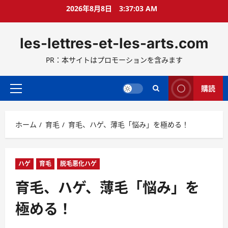
コ
2026年8月8日
3:37:05 AM
ン
テ
les-lettres-et-les-arts.com
ン
ツ
PR：本サイトはプロモーションを含みます
へ
ス
キ
購読
メ
ッ
イ
プ
ン
ホーム
育毛
育毛、ハゲ、薄毛「悩み」を極める！
メ
ニ
ュ
ー
ハゲ
育毛
脱毛悪化ハゲ
育毛、ハゲ、薄毛「悩み」を
極める！