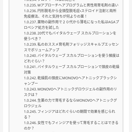
Wアプローチヘアプログラムと男性用育毛剤の違い
円形脱毛から全頭型脱毛症・ステロイド注射と局所
免疫療法、それと気持ちが何よりの薬！
薬物の副作用で２０代から薄毛になった私はAGAプ
ロペシア処方を試した
20代でもバイタルウェーブ スカルプローションを
使うべき？
私のおススメ育毛剤フォリッジスキャルプエッセン
スでボリュームアップ
バイタルウェーブ スカルプローションを使う頻度は
どれぐらい？
バイタルウェーブ スカルプローションで頭皮の乾燥
対策
乾燥肌の頭皮にMONOVOヘアトニックブラックシ
ャンプー
MONOVOヘアトニックグロウジェルの副作用のリ
スクは？
生薬の力で育毛するならMONOVOヘアトニックグ
ロウジェル
フィンジアはどれぐらいの期間で効果を感じられ
る？
女性でもフィンジアを使って育毛することはできる
のか？