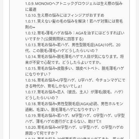
MONOVOヘアトニックグロウジェルは生え際の悩み
に最適
生え際の悩みにはフィンジアがおすすめ
笑えない髪の毛の悩みを解決！若ハゲ対策には育毛
剤の・・
育毛・薄毛ハゲお悩み：AGAを治すにはどうすればい
いですか？(公開質問状に回答する)
育毛お悩み・若ハゲ、男性型脱毛症(AGA)10代、20
代、この脱毛・薄毛・ハゲどうしたらいいの？
育毛お悩み・脱毛薄毛ハゲで人目が気になります。将
来が不安で心配です。どうしたらよいですか。
育毛お悩み・皮脂多い、頭皮ベトベト、脱毛薄毛ハゲ
になりやすい？
育毛お悩み・U字型ハゲ、U字ハゲ、今チョンマゲにで
きる時代か、育毛しかないでしょ!
育毛お悩み・恋人（彼氏、主人）が薄毛(脱毛、ハゲ）
どうしたらいいの？
育毛お悩み・男性型脱毛症(AGA)必読、男性ホルモン
過剰、毛深い、脱毛薄毛ハゲになりやすい？
育毛お悩み・若ハゲ、M字型ハゲ、O字型ハゲ、U字型
ハゲ、薄毛ハゲの進行がとまらない、助けて!!
育毛お悩み・Ｍ字型ハゲ、Ｕ字型ハゲ、Ｏ字型ハゲの
原因って何ですか？