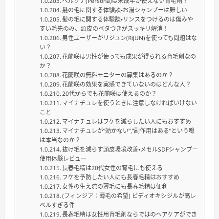
ペルソナ(Persona)は未成年が使えない育毛剤？
髪の毛に関する体験談・お湯シャンプーは難しい
髪の毛に関する体験談・リンスをつけるのは傷みや
すい毛先のみ、頭皮のベタつきがスッキリ解消！
男性ユーザーがリジュン(RiJUN)を使っても問題はな
い？
花蘭咲は男性が使っても成果が得られる育毛剤なの
か？
花蘭咲の無料モニターの募集はあるのか？
花蘭咲の効果を実感できていないのはどんな人？
20代からでも花蘭咲は使えるのか？
マイナチュレを使うときに注意しなければいけない
こと
マイナチュレはフケを減らしたい人にもおすすめ
マイナチュレが”効かない”,”副作用はある”という噂
は本当なのか？
抜け毛を減らす頭皮環境改善・メセルSDFシャンプー
使用体験レビュー
長春毛精は20代女性の育毛にも使える
フケを予防したい人にも長春毛精はおすすめ
女性の生え際の薄毛にも長春毛精は便利
(フィンジア：薄毛の希望) ピディオキシジルが高レ
ベルすぎる件
長春毛精は女性用育毛剤ならではのヘアケアができ