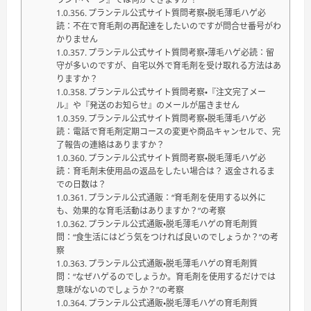
プランテル公式サイト質問考察・脱毛薄毛ハゲ必
読：不在で育毛剤の再配達をしたいのですが問合せ番号がわ
かりません
プランテル公式サイト質問考察・薄毛ハゲ必読：留
守が多いのですが、自宅以外で育毛剤を受け取れる方法はあ
りますか？
プランテル公式サイト質問考察・『注文完了メー
ル』や『発送のお知らせ』のメールが届きません
プランテル公式サイト質問考察・脱毛薄毛ハゲ必
読：電話で育毛剤定期コースの変更や商品キャンセルで、完
了報告の連絡はありますか？
プランテル公式サイト質問考察・脱毛薄毛ハゲ必
読：育毛剤未使用品の返品をしたい場合は？ 返金されるま
での日数は？
プランテル公式通販：“育毛剤を使用する以外に
も、効果的な育毛活動はありますか？”の考察
プランテル公式通販・脱毛薄毛ハゲの育毛剤質
問：“食生活にはどう気をつければ良いのでしょうか？”の考
察
プランテル公式通販・脱毛薄毛ハゲの育毛剤質
問：“なぜハゲるのでしょうか。育毛剤を使用するだけでは
意味がないのでしょうか？”の考察
プランテル公式通販・脱毛薄毛ハゲの育毛剤質