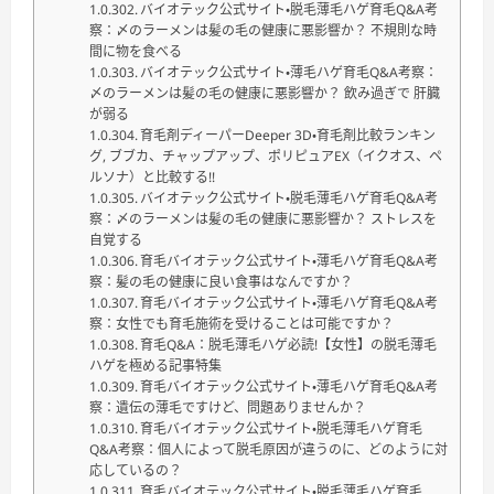
バイオテック公式サイト・脱毛薄毛ハゲ育毛Q&A考
察：〆のラーメンは髪の毛の健康に悪影響か？ 不規則な時
間に物を食べる
バイオテック公式サイト・薄毛ハゲ育毛Q&A考察：
〆のラーメンは髪の毛の健康に悪影響か？ 飲み過ぎで 肝臓
が弱る
育毛剤ディーパーDeeper 3D・育毛剤比較ランキン
グ, ブブカ、チャップアップ、ポリピュアEX（イクオス、ペ
ルソナ）と比較する!!
バイオテック公式サイト・脱毛薄毛ハゲ育毛Q&A考
察：〆のラーメンは髪の毛の健康に悪影響か？ ストレスを
自覚する
育毛バイオテック公式サイト・薄毛ハゲ育毛Q&A考
察：髪の毛の健康に良い食事はなんですか？
育毛バイオテック公式サイト・薄毛ハゲ育毛Q&A考
察：女性でも育毛施術を受けることは可能ですか？
育毛Q&A：脱毛薄毛ハゲ必読!【女性】の脱毛薄毛
ハゲを極める記事特集
育毛バイオテック公式サイト・薄毛ハゲ育毛Q&A考
察：遺伝の薄毛ですけど、問題ありませんか？
育毛バイオテック公式サイト・脱毛薄毛ハゲ育毛
Q&A考察：個人によって脱毛原因が違うのに、どのように対
応しているの？
育毛バイオテック公式サイト・脱毛薄毛ハゲ育毛