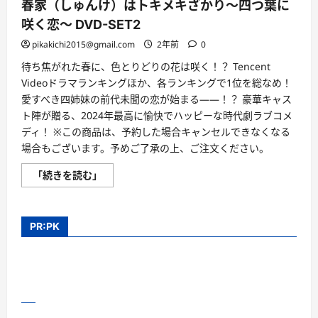
は
春家（しゅんけ）はトキメキざかり〜四つ葉に
ト
キ
咲く恋〜 DVD-SET2
メ
キ
pikakichi2015@gmail.com
2年前
0
ざ
か
待ち焦がれた春に、色とりどりの花は咲く！？ Tencent
り〜
四
Videoドラマランキングほか、各ランキングで1位を総なめ！
つ
愛すべき四姉妹の前代未聞の恋が始まる――！？ 豪華キャス
葉
に
ト陣が贈る、2024年最高に愉快でハッピーな時代劇ラブコメ
咲
く
ディ！ ※この商品は、予約した場合キャンセルできなくなる
恋〜
場合もございます。予めご了承の上、ご注文ください。
DVD-
SET1
に
春
「続きを読む」
つ
家
い
（し
て
ゅ
さ
ん
ら
け）
PR:PK
に
は
読
ト
む
キ
メ
キ
ざ
か
り〜
四