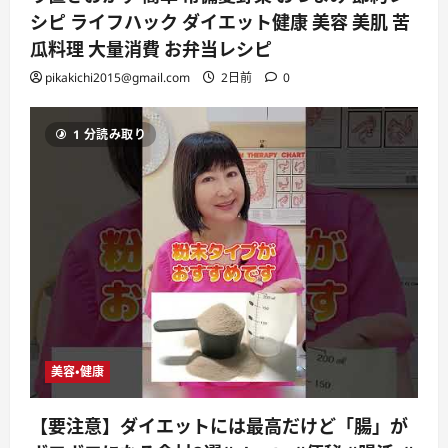
シピ ライフハック ダイエット健康 美容 美肌 苦
瓜料理 大量消費 お弁当レシピ
pikakichi2015@gmail.com
2日前
0
1 分読み取り
美容・健康
【要注意】ダイエットには最高だけど「腸」が