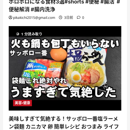
ボロボロになる食材3選#shorts #便秘 #腸活 #
便秘解消 #腸内洗浄
pikakichi2015@gmail.com
3日前
0
1 分読み取り
美容・健康
美味しすぎて気絶する！サッポロ一番塩ラーメ
ン袋麺 カニカマ 卵 簡単レシピ おつまみ ライフ