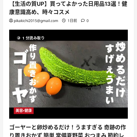
【生活の質UP】買ってよかった日用品13選！健
康意識高め、時々コスメ
pikakichi2015@gmail.com
1日前
0
1 分読み取り
美容・健康
ゴーヤーと卵炒めるだけ！うますぎる 奇跡の作
り置きおかず 簡単 常備夏野菜 おつまみ 節約レ