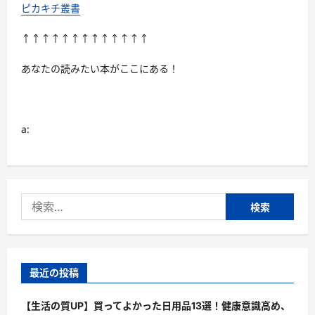
つ
ピカキチ叢書
葉
に
咲
↑↑↑↑↑↑↑↑↑↑↑↑↑
く
恋〜
DVD-
あなたの読みたい本がここにある！
SET2
に
つ
い
て
さ
a:
ら
に
読
む
検
索:
最近の投稿
【生活の質UP】買ってよかった日用品13選！健康意識高め、