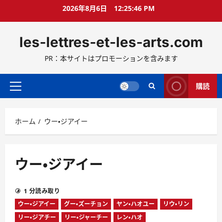
コ
2026年8月6日
12:25:47 PM
ン
テ
les-lettres-et-les-arts.com
ン
ツ
PR：本サイトはプロモーションを含みます
へ
ス
キ
購読
メ
ッ
イ
プ
ン
ホーム
ウー・ジアイー
メ
ニ
ュ
ー
ウー・ジアイー
1 分読み取り
ウー・ジアイー
グー・ズーチョン
ヤン・ハオユー
リウ・リン
リー・ジアチー
リー・ジャーチー
レン・ハオ