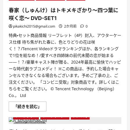
春家（しゅんけ）はトキメキざかり〜四つ葉に
咲く恋〜 DVD-SET1
pikakichi2015@gmail.com
2か月前
0
特典・セット商品情報 リーフレット（4P）封入、アウターケー
ス仕様 待ち焦がれた春に、色とりどりの花は咲
く！？/Tencent Videoドラマランキングほか、各ランキング
で1位を総なめ！/愛すべき四姉妹の前代未聞の恋が始まる
――！？/豪華キャスト陣が贈る、2024年最高に愉快でハッピ
ーな時代劇ラブコメディ！ ※この商品は、予約した場合キャ
ンセルできなくなる場合もございます。予めご了承の上、ご
注文ください。 「コンビニ受取」対象商品です。詳しくはこ
ちらをご覧ください。 © Tencent Technology （Beijing）
Co.， Ltd
春
「続きを読む」
ウー・ジアイー
グー・ズーチョン
リウ・リン
家
（し
リー・ジアチー
リー・ジャーチー
レン・ハオ
ゅ
ん
1 分読み取り
け）