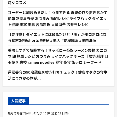
時々コスメ
ゴーヤーと卵炒めるだけ！うますぎる 奇跡の作り置きおかず
簡単 常備夏野菜 おつまみ 節約レシピ ライフハック ダイエッ
ト健康 美容 美肌 苦瓜料理 大量消費 お弁当レシピ
【要注意】ダイエットには最高だけど「腸」がボロボロにな
る食材3選#shorts #便秘 #腸活 #便秘解消 #腸内洗浄
美味しすぎて気絶する！サッポロ一番塩ラーメン袋麺 カニカ
マ 卵 簡単レシピ おつまみ ライフハック チーズ 手抜き料理 目
玉焼き 裏技 ramen noodles 昼食 夜食 飯テロ シーフード
還暦美容の家 冷蔵庫を抜き打ちチェック！健康オタクの食生
活にまさかの物が…
人気記事
最も訪問者が多かった記事 10 件 (過去 28 日間)