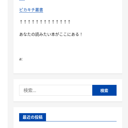
ピカキチ叢書
↑↑↑↑↑↑↑↑↑↑↑↑↑
あなたの読みたい本がここにある！
a:
検
索:
最近の投稿