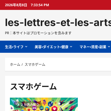
コ
2026年8月8日
7:33:55 PM
ン
テ
les-lettres-et-les-ar
ン
ツ
へ
PR：本サイトはプロモーションを含みます
ス
キ
生活・ライフ
美容・ダイエット・健康
マネー・資産・副業
ッ
プ
ホーム
スマホゲーム
スマホゲーム
2 分読み取り