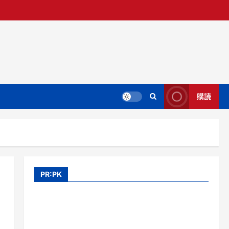
購読
PR:PK