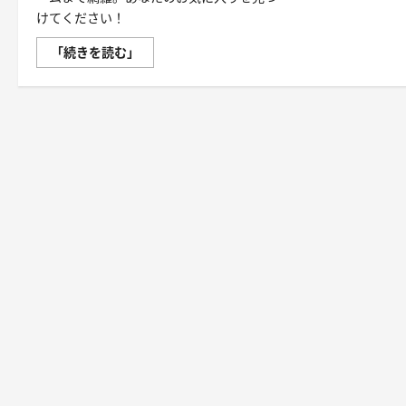
けてください！
手
「続きを読む」
の
ひ
ら
に
広
が
る
無
限
の
冒
険！
2023
年、
あ
な
た
に
お
す
す
め
の
ス
マ
ホ
ゲ