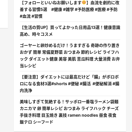
【フォローといいねお願いします
】血流を劇的に改
善する習慣5選 #健康 #雑学 #予防医療 #医療 #予防
#血流 #習慣
【生活の質UP】買ってよかった日用品13選！健康意識
高め、時々コスメ
ゴーヤーと卵炒めるだけ！うますぎる 奇跡の作り置き
おかず 簡単 常備夏野菜 おつまみ 節約レシピ ライフハ
ック ダイエット健康 美容 美肌 苦瓜料理 大量消費 お弁
当レシピ
【要注意】ダイエットには最高だけど「腸」がボロボ
ロになる食材3選#shorts #便秘 #腸活 #便秘解消 #腸
内洗浄
美味しすぎて気絶する！サッポロ一番塩ラーメン袋麺
カニカマ 卵 簡単レシピ おつまみ ライフハック チーズ
手抜き料理 目玉焼き 裏技 ramen noodles 昼食 夜食
飯テロ シーフード