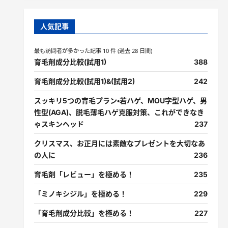
人気記事
最も訪問者が多かった記事 10 件 (過去 28 日間)
育毛剤成分比較(試用1)
388
育毛剤成分比較(試用1)&(試用2)
242
スッキリ5つの育毛プラン・若ハゲ、MOU字型ハゲ、男
性型(AGA)、脱毛薄毛ハゲ克服対策、これができなき
ゃスキンヘッド
237
クリスマス、お正月には素敵なプレゼントを大切なあ
の人に
236
育毛剤「レビュー」を極める！
235
「ミノキシジル」を極める！
229
「育毛剤成分比較」を極める！
227