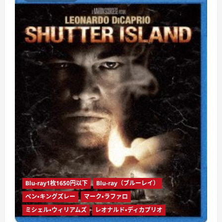
ペ
シ
ャ
ル・
コ
レ
ク
タ
ー
ズ・
エ
デ
ィ
シ
ョ
ン
（ブ
ル
ー
レ
イ
デ
ィ
ス
ク）
に
Blu-ray1枚1650円以下
Blu-ray（ブルーレイ）
つ
い
ベン・キングズレー
マーク・ラファロ
て
さ
ミシェル・ウィリアムズ
レオナルド・ディカプリオ
ら
に