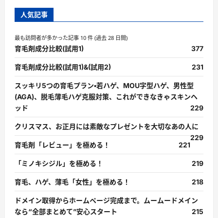
人気記事
最も訪問者が多かった記事 10 件 (過去 28 日間)
育毛剤成分比較(試用1)
377
育毛剤成分比較(試用1)&(試用2)
231
スッキリ5つの育毛プラン・若ハゲ、MOU字型ハゲ、男性型
(AGA)、脱毛薄毛ハゲ克服対策、これができなきゃスキンヘ
ッド
229
クリスマス、お正月には素敵なプレゼントを大切なあの人に
229
育毛剤「レビュー」を極める！
221
「ミノキシジル」を極める！
219
育毛、ハゲ、薄毛「女性」を極める！
218
ドメイン取得からホームページ完成まで。ムームードメイン
なら“全部まとめて”安心スタート
215