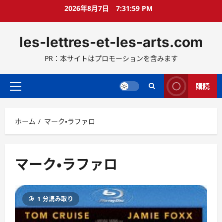
コ
2026年8月7日
7:32:00 PM
ン
テ
les-lettres-et-les-arts.com
ン
ツ
PR：本サイトはプロモーションを含みます
へ
ス
キ
購読
メ
ッ
イ
プ
ン
ホーム
マーク・ラファロ
メ
ニ
ュ
ー
マーク・ラファロ
1 分読み取り