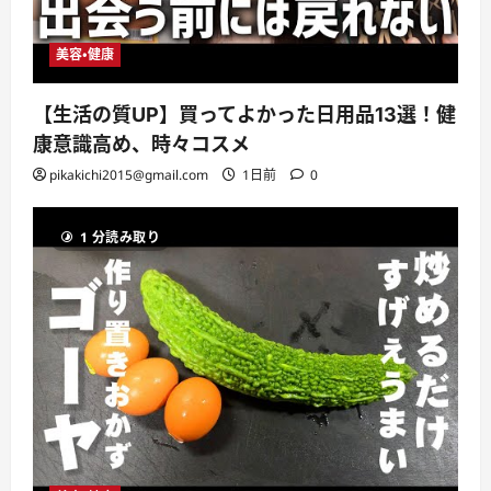
美容・健康
【生活の質UP】買ってよかった日用品13選！健
康意識高め、時々コスメ
pikakichi2015@gmail.com
1日前
0
1 分読み取り