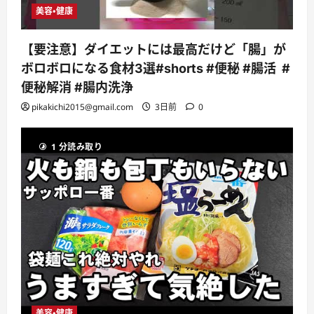
美容・健康
【要注意】ダイエットには最高だけど「腸」が
ボロボロになる食材3選#shorts #便秘 #腸活 #
便秘解消 #腸内洗浄
pikakichi2015@gmail.com
3日前
0
1 分読み取り
美容・健康