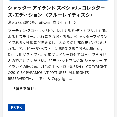
読
む
シャッター アイランド スペシャル・コレクター
ズ・エディション （ブルーレイディスク）
pikakichi2015@gmail.com
3年前
0
マーティン・スコセッシ監督、レオナルド・ディカプリオ主演に
よるミステリー。犯罪者を収容する孤島・シャッターアイラン
ドである女性患者が姿を消し、ふたりの連邦保安官が島を訪
れる。‘ハッピー・ザ・ベスト！’。※PG12 ※こちらはBlu-ray
Disc専用ソフトです。対応プレイヤー以外では再生できませ
んのでご注意ください。 特典・セット商品情報 シャッター ア
イランドの舞台裏、灯台の中へ（以上約38分） COPYRIGHT
©2010 BY PARAMOUNT PICTURES. ALL RIGHTS
RESERVED.TM， （R） ＆ Copyright...
シ
「続きを読む」
ャ
ッ
タ
ー
ア
PR:PK
イ
ラ