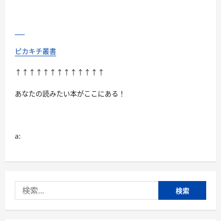
ン
ド
ス
ペ
シ
ャ
ル・
コ
ピカキチ叢書
レ
ク
タ
↑↑↑↑↑↑↑↑↑↑↑↑↑
ー
ズ・
エ
あなたの読みたい本がここにある！
デ
ィ
シ
ョ
ン
（ブ
a:
ル
ー
レ
イ
デ
ィ
ス
検
ク）
に
索:
つ
い
て