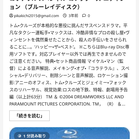
ョン （ブルーレイディスク）
pikakichi2015@gmail.com
3年前
0
トム・クルーズが本格的な悪役に挑んだサスペンスドラマ。平
凡なタクシー運転手・マックスは、冷酷非情なプロの殺し屋・ヴ
ィンセントを偶然乗せたことから、殺人の手伝いをさせられ
ることに…。‘ハッピー・ザ・ベスト’。 ※こちらはBlu-ray Disc専
用ソフトです。対応プレイヤー以外では再生できませんので
ご注意ください。 特典・セット商品情報 マイケル・マン（監
督）による音声解説、メイキング・オブ・『コラテラル』、スペ
シャル・デリバリー、削除シーンと音声解説、ロケーション撮
影:アニーのオフィス、トム・クルーズとジェイミー・フォック
スのリハーサル、視覚効果:ロスの地下鉄、特報、劇場用予告
編（以上計63分） TM ＆ ©2004 DREAMWORKS LLC AND
PARAMOUNT PICTURES CORPORATION. TM， （R） ＆...
コ
「続きを読む」
ラ
テ
ラ
ル
1 分読み取り
ス