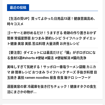
さ
ら
に
最近の投稿
読
む
【生活の質UP】買ってよかった日用品13選！健康意識高め、
時々コスメ
ゴーヤーと卵炒めるだけ！うますぎる 奇跡の作り置きおかず
簡単 常備夏野菜 おつまみ 節約レシピ ライフハック ダイエッ
ト健康 美容 美肌 苦瓜料理 大量消費 お弁当レシピ
【要注意】ダイエットには最高だけど「腸」がボロボロにな
る食材3選#shorts #便秘 #腸活 #便秘解消 #腸内洗浄
美味しすぎて気絶する！サッポロ一番塩ラーメン袋麺 カニカ
マ 卵 簡単レシピ おつまみ ライフハック チーズ 手抜き料理 目
玉焼き 裏技 ramen noodles 昼食 夜食 飯テロ シーフード
還暦美容の家 冷蔵庫を抜き打ちチェック！健康オタクの食生
活にまさかの物が…