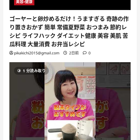
美容・健康
ゴーヤーと卵炒めるだけ！うますぎる 奇跡の作
り置きおかず 簡単 常備夏野菜 おつまみ 節約レ
シピ ライフハック ダイエット健康 美容 美肌 苦
瓜料理 大量消費 お弁当レシピ
pikakichi2015@gmail.com
2日前
0
1 分読み取り