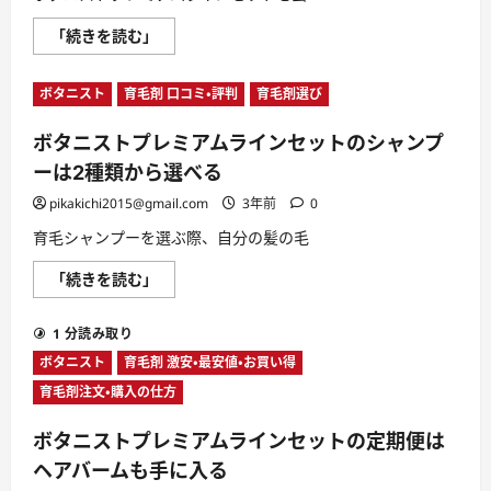
ッ
さ
ト
ら
ボ
「続きを読む」
に
に
タ
含
読
ニ
ま
む
ス
れ
ボタニスト
育毛剤 口コミ・評判
育毛剤選び
ト
る
プ
成
レ
分
ボタニストプレミアムラインセットのシャンプ
ミ
は？
ア
に
ーは2種類から選べる
ム
つ
ラ
い
イ
pikakichi2015@gmail.com
3年前
0
て
ン
さ
セ
ら
育毛シャンプーを選ぶ際、自分の髪の毛
ッ
に
ト
読
ボ
「続きを読む」
の
む
タ
支
ニ
払
ス
い
1 分読み取り
ト
方
プ
法
ボタニスト
育毛剤 激安・最安値・お買い得
レ
は？
ミ
に
育毛剤注文・購入の仕方
ア
つ
ム
い
ラ
て
ボタニストプレミアムラインセットの定期便は
イ
さ
ン
ら
ヘアバームも手に入る
セ
に