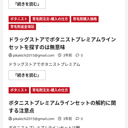
ト
む
ボ
「続きを読む」
の
タ
シ
ニ
ャ
ス
ン
ボタニスト
育毛剤注文・購入の仕方
育毛剤購入価格
ト
プ
プ
ー
育毛剤返金保証
レ
に
ミ
シ
ア
リ
ドラッグストアでボタニストプレミアムライン
ム
コ
ラ
ン
セットを探すのは無意味
イ
は
ン
入
pikakichi2015@gmail.com
セ
3年前
0
っ
ッ
て
ト
ドラッグストアでボタニストプレミアム
い
の
る？
定
に
ド
「続きを読む」
期
つ
ラ
コ
い
ッ
ー
て
グ
ス
さ
ボタニスト
育毛剤注文・購入の仕方
ス
は
ら
ト
3
に
ア
本
読
ボタニストプレミアムラインセットの解約に関
で
セ
む
ボ
ッ
する注意点
タ
ト
ニ
で
ス
pikakichi2015@gmail.com
3年前
0
届
ト
く
プ
ボタニストプレミアムラインセットは解
に