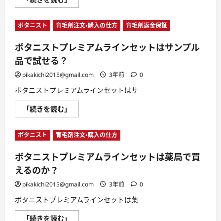
む
タ
初
ニ
回
ス
セ
ボタニスト
育毛剤注文・購入の仕方
育毛剤返金保証
ト
ッ
プ
ト
レ
は
ボタニストプレミアムラインセットはサンプル
ミ
期
ア
間
品で試せる？
ム
限
ラ
定
イ
pikakichi2015@gmail.com
3年前
0
に
ン
つ
セ
い
ボタニストプレミアムラインセットはサ
ッ
て
ト
さ
ボ
「続きを読む」
な
ら
タ
ら
に
ニ
さ
読
ス
ら
む
ボタニスト
育毛剤注文・購入の仕方
ト
さ
プ
ら
レ
の
ボタニストプレミアムラインセットは薬局で買
ミ
指
ア
通
えるのか？
ム
り
ラ
を
イ
pikakichi2015@gmail.com
3年前
0
目
ン
指
セ
せ
ボタニストプレミアムラインセットは薬
ッ
る
ト
に
ボ
「続きを読む」
は
つ