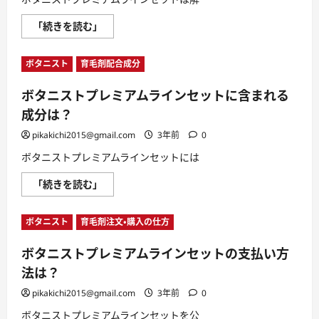
レ
つ
ミ
い
ボ
「続きを読む」
ア
て
タ
ム
さ
ニ
ラ
ら
ス
イ
に
ボタニスト
育毛剤配合成分
ト
ン
読
プ
セ
む
レ
ッ
ボタニストプレミアムラインセットに含まれる
ミ
ト
ア
を
成分は？
ム
探
ラ
す
イ
pikakichi2015@gmail.com
3年前
0
の
ン
は
セ
無
ボタニストプレミアムラインセットには
ッ
意
ト
味
ボ
「続きを読む」
の
に
タ
解
つ
ニ
約
い
ス
に
て
ボタニスト
育毛剤注文・購入の仕方
ト
関
さ
プ
す
ら
レ
る
に
ボタニストプレミアムラインセットの支払い方
ミ
注
読
ア
意
む
法は？
ム
点
ラ
に
イ
pikakichi2015@gmail.com
3年前
0
つ
ン
い
セ
て
ボタニストプレミアムラインセットを公