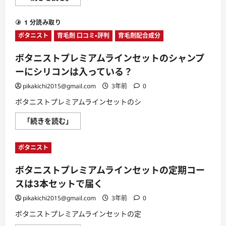
タ
サ
い
ニ
ン
て
ス
プ
さ
1 分読み取り
ト
ル
ら
プ
品
に
ボタニスト
育毛剤 口コミ・評判
育毛剤配合成分
レ
で
読
ミ
試
む
ア
せ
ボタニストプレミアムラインセットのシャンプ
ム
る？
ラ
に
ーにシリコンは入っている？
イ
つ
ン
い
pikakichi2015@gmail.com
3年前
0
セ
て
ッ
さ
ボタニストプレミアムラインセットのシ
ト
ら
は
に
薬
読
ボ
「続きを読む」
局
む
タ
で
ニ
買
ス
え
ボタニスト
ト
る
プ
の
レ
か？
ボタニストプレミアムラインセットの定期コー
ミ
に
ア
つ
スは3本セットで届く
ム
い
ラ
て
イ
pikakichi2015@gmail.com
3年前
0
さ
ン
ら
セ
ボタニストプレミアムラインセットの定
に
ッ
読