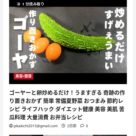
1 分読み取り
美容・健康
ゴーヤーと卵炒めるだけ！うますぎる 奇跡の作
り置きおかず 簡単 常備夏野菜 おつまみ 節約レ
シピ ライフハック ダイエット健康 美容 美肌 苦
瓜料理 大量消費 お弁当レシピ
pikakichi2015@gmail.com
2日前
0