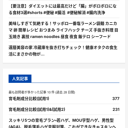
【要注意】ダイエットには最高だけど「腸」がボロボロにな
る食材3選#shorts #便秘 #腸活 #便秘解消 #腸内洗浄
美味しすぎて気絶する！サッポロ一番塩ラーメン袋麺 カニカ
マ 卵 簡単レシピ おつまみ ライフハック チーズ 手抜き料理 目
玉焼き 裏技 ramen noodles 昼食 夜食 飯テロ シーフード
還暦美容の家 冷蔵庫を抜き打ちチェック！健康オタクの食生
活にまさかの物が…
人気記事
最も訪問者が多かった記事 10 件 (過去 28 日間)
育毛剤成分比較(試用1)
377
育毛剤成分比較(試用1)&(試用2)
231
スッキリ5つの育毛プラン・若ハゲ、MOU字型ハゲ、男性型
(AGA)、脱毛薄毛ハゲ克服対策、これができなきゃスキンヘ