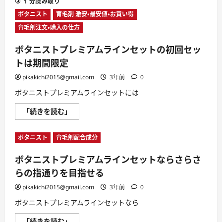
1 分読み取り
ト
え
プ
用
ボタニスト
育毛剤 激安・最安値・お買い得
レ
の
ミ
商
育毛剤注文・購入の仕方
ア
品
ム
は
ラ
あ
ボタニストプレミアムラインセットの初回セッ
イ
る
ン
の
トは期間限定
セ
か？
ッ
に
pikakichi2015@gmail.com
3年前
0
ト
つ
は
い
ボタニストプレミアムラインセットには
コ
て
ン
さ
ビ
ら
ボ
「続きを読む」
ニ
に
タ
で
読
ニ
お
む
ス
試
ボタニスト
育毛剤配合成分
ト
し
プ
で
レ
き
ボタニストプレミアムラインセットならさらさ
ミ
る？
ア
に
らの指通りを目指せる
ム
つ
ラ
い
イ
pikakichi2015@gmail.com
3年前
0
て
ン
さ
セ
ボタニストプレミアムラインセットなら
ら
ッ
に
ト
読
ボ
「続きを読む」
の