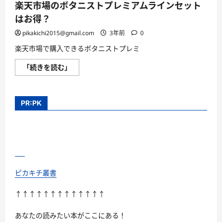
レ
つ
楽天市場のボタニストプレミアムラインセット
ミ
い
ア
て
はお得？
ム
さ
ラ
ら
pikakichi2015@gmail.com
3年前
0
イ
に
ン
読
楽天市場で購入できるボタニストプレミ
セ
む
ッ
ト
楽
「続きを読む」
は
天
買
市
え
場
る
の
の
ボ
PR:PK
か？
タ
に
ニ
つ
ス
い
ト
て
プ
さ
レ
ら
ミ
に
ア
読
ム
む
ラ
ピカキチ叢書
イ
ン
セ
↑↑↑↑↑↑↑↑↑↑↑↑↑
ッ
ト
は
あなたの読みたい本がここにある！
お