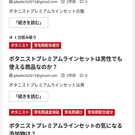
イ
pikakichi2015@gmail.com
3年前
0
手
ン
に
セ
入
ボタニストプレミアムラインセットの販
ッ
る
ト
に
ボ
「続きを読む」
の
つ
タ
香
い
ニ
り
て
ス
は
さ
1 分読み取り
ト
ど
ら
プ
う
に
ボタニスト
育毛剤配合成分
レ
評
読
ミ
価
む
ア
さ
ボタニストプレミアムラインセットは男性でも
ム
れ
ラ
て
使える商品なのか？
イ
い
ン
る？
pikakichi2015@gmail.com
3年前
0
セ
に
ッ
つ
ボタニストプレミアムラインセットは男
ト
い
の
て
販
さ
ボ
「続きを読む」
売
ら
タ
店
に
ニ
は？
読
ス
に
む
ボタニスト
育毛剤返金保証
育毛剤選び
育毛剤配合成分
ト
つ
プ
い
レ
て
ボタニストプレミアムラインセットの気になる
ミ
さ
ア
ら
添加物は？
ム