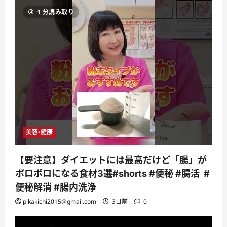
1 分読み取り
美容・健康
【要注意】ダイエットには最高だけど「腸」が
ボロボロになる食材3選#shorts #便秘 #腸活 #
便秘解消 #腸内洗浄
pikakichi2015@gmail.com
3日前
0