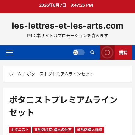
コ
2026年8月7日
9:47:26 PM
ン
テ
les-lettres-et-les-arts.com
ン
ツ
PR：本サイトはプロモーションを含みます
へ
ス
キ
購読
メ
ッ
イ
プ
ン
ホーム
ボタニストプレミアムラインセット
メ
ニ
ュ
ー
ボタニストプレミアムライン
セット
ボタニスト
育毛剤注文・購入の仕方
育毛剤購入価格