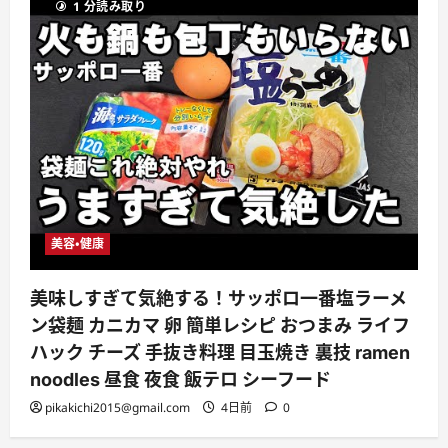
1 分読み取り
美容・健康
美味しすぎて気絶する！サッポロ一番塩ラーメ
ン袋麺 カニカマ 卵 簡単レシピ おつまみ ライフ
ハック チーズ 手抜き料理 目玉焼き 裏技 ramen
noodles 昼食 夜食 飯テロ シーフード
pikakichi2015@gmail.com
4日前
0