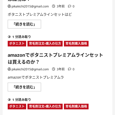
に
ラ
読
イ
pikakichi2015@gmail.com
3年前
0
む
ン
セ
ボタニストプレミアムラインセットはど
ッ
ト
ボ
「続きを読む」
は
タ
男
ニ
性
ス
で
1 分読み取り
ト
も
プ
使
ボタニスト
育毛剤注文・購入の仕方
育毛剤購入価格
レ
え
ミ
る
ア
商
amazonでボタニストプレミアムラインセット
ム
品
ラ
な
は買えるのか？
イ
の
ン
か？
pikakichi2015@gmail.com
3年前
0
セ
に
ッ
つ
amazonでボタニストプレミアムラ
ト
い
の
て
気
さ
amazon
「続きを読む」
に
ら
で
な
に
ボ
る
読
タ
添
む
1 分読み取り
ニ
加
ス
物
ボタニスト
育毛剤注文・購入の仕方
育毛剤購入価格
ト
は？
プ
に