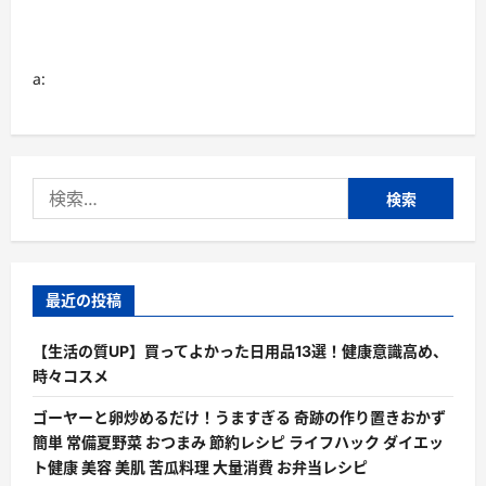
得？
に
つ
い
て
a:
さ
ら
に
読
む
検
索:
最近の投稿
【生活の質UP】買ってよかった日用品13選！健康意識高め、
時々コスメ
ゴーヤーと卵炒めるだけ！うますぎる 奇跡の作り置きおかず
簡単 常備夏野菜 おつまみ 節約レシピ ライフハック ダイエッ
ト健康 美容 美肌 苦瓜料理 大量消費 お弁当レシピ