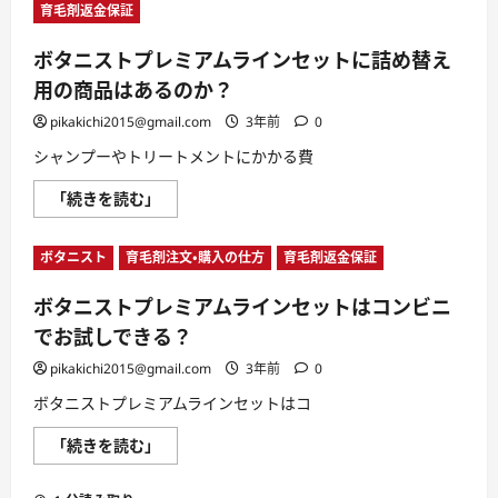
育毛剤返金保証
ボタニストプレミアムラインセットに詰め替え
用の商品はあるのか？
pikakichi2015@gmail.com
3年前
0
シャンプーやトリートメントにかかる費
ボ
「続きを読む」
タ
ニ
ス
ボタニスト
育毛剤注文・購入の仕方
育毛剤返金保証
ト
プ
レ
ボタニストプレミアムラインセットはコンビニ
ミ
ア
でお試しできる？
ム
ラ
イ
pikakichi2015@gmail.com
3年前
0
ン
セ
ボタニストプレミアムラインセットはコ
ッ
ト
ボ
「続きを読む」
に
タ
詰
ニ
め
ス
替