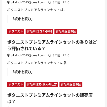
ッ
読
pikakichi2015@gmail.com
3年前
0
ト
む
の
ボタニストプレミアムラインセットは、
シ
ャ
ン
ボ
「続きを読む」
プ
タ
ー
ニ
は
ス
2
ボタニスト
育毛剤 口コミ・評判
育毛剤返金保証
ト
種
プ
類
レ
か
ボタニストプレミアムラインセットの香りはど
ミ
ら
ア
選
う評価されている？
ム
べ
ラ
る
イ
pikakichi2015@gmail.com
3年前
0
に
ン
つ
セ
ボタニストプレミアムラインセットの香
い
ッ
て
ト
さ
ボ
「続きを読む」
の
ら
タ
定
に
ニ
期
読
ス
便
む
ボタニスト
育毛剤注文・購入の仕方
育毛剤返金保証
ト
は
プ
ヘ
レ
ア
ボタニストプレミアムラインセットの販売店
ミ
バ
ア
ー
は？
ム
ム
ラ
も