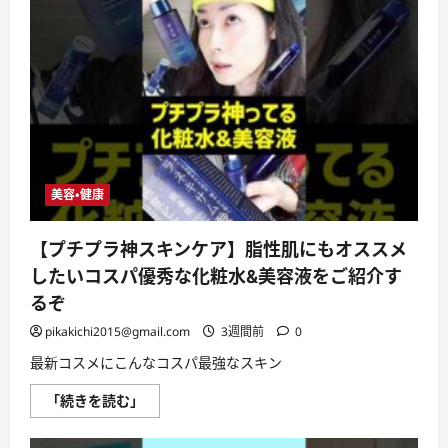
た
方
法
が
こ
ち
ら
で
す
#shorts
に
つ
い
美容・健康
て
さ
ら
に
【プチプラ神スキンケア】脂性肌にもオススメ
読
む
したいコスパ優秀な化粧水&美容液をご紹介す
るぞ
pikakichi2015@gmail.com
3週間前
0
最新コスメにこんなコスパ最強なスキン
【プ
「続きを読む」
チ
プ
ラ