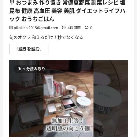
る
単 おつまみ 作り置き 常備夏野菜 副菜レシピ 塩
最
強
昆布 健康 高血圧 美容 美肌 ダイエットライフハ
の
方
ック おうちごはん
法
【使
pikakichi2015@gmail.com
4週間前
0
い
方
旬のオクラ 和えるだけ！秒でなくなる
＆
種
類
和
「続きを読む」
比
え
較】
る
に
だ
つ
け！
い
1 分読み取り
秒
て
で
さ
な
ら
く
に
な
読
る
む
オ
ク
ラ！
お
く
ら
の
簡
単
お