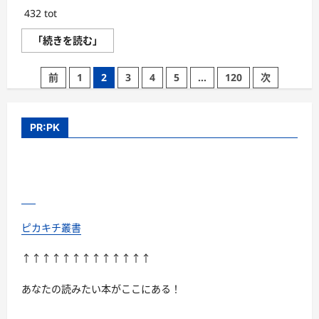
ダ
432 tot
ー
の
真
シ
「続きを読む」
相
ミ
か
取
ら、
り
投
活
前
1
2
3
4
5
…
120
次
放
動
題
休
稿
@Peach
止
美
を
の
容
追
PR:PK
ク
い
リ
ペ
込
ニ
ま
ッ
ー
れ
ク
た
#
ジ
壮
美
絶
容
な
送
#
病
福
気
ピカキチ叢書
岡
り
の
は
裏
シ
話
↑↑↑↑↑↑↑↑↑↑↑↑↑
ミ
ま
取
で
り
あなたの読みたい本がここにある！
に
【Autocomplete
つ
Interview】
い
に
て