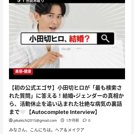
つ
1 分読み取り
か
い
に
て
損
さ
す
ら
る
に
思
読
い
む
込
み
3
選
#
健
康
#
暮
ら
美容・健康
し
の
知
恵
【初の公式エゴサ】小田切ヒロが「最も検索さ
#
シ
れた質問」に答える！結婚・ジェンダーの真相か
ニ
ア
ら、活動休止を追い込まれた壮絶な病気の裏話
ラ
イ
まで
【Autocomplete Interview】
フ
#
pikakichi2015@gmail.com
1か月前
0
開
運
みなさん、こんにちは。ヘア＆メイクア
に