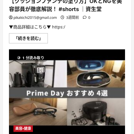
【クッションファンデの塗り方】OKとNGを美
#
て
簡
さ
容部員が徹底解説！ #shorts ｜資生堂
単
ら
#
に
pikakichi2015@gmail.com
3週間前
0
あ
読
お
む
に
▼商品詳細はこちら▼ https:/
ー
な
【ク
「続きを読む」
作
ッ
り
シ
置
ョ
き
ン
#shorts
1 分読み取り
フ
に
ァ
つ
ン
い
デ
て
の
さ
塗
ら
り
に
方】
読
OK
む
と
NG
を
美
容
部
員
が
美容・健康
徹