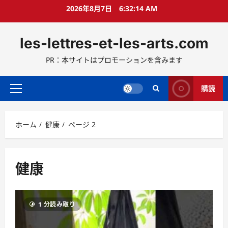
コ
2026年8月7日
6:32:16 AM
ン
テ
les-lettres-et-les-arts.com
ン
ツ
PR：本サイトはプロモーションを含みます
へ
ス
キ
購読
メ
ッ
イ
プ
ン
ホーム
健康
ページ 2
メ
ニ
ュ
ー
健康
1 分読み取り