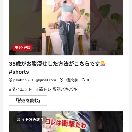
に
伸
読
長
む
式
シ
ン
ク
上
水
切
り
#shorts
美容・健康
#
デ
ィ
ノ
35歳がお腹痩せした方法がこちらです
ス
に
#shorts
つ
い
pikakichi2015@gmail.com
3週間前
0
て
さ
#ダイエット #筋トレ 腹筋バキバキ
ら
に
読
35
「続きを読む」
む
歳
が
お
腹
1 分読み取り
痩
せ
し