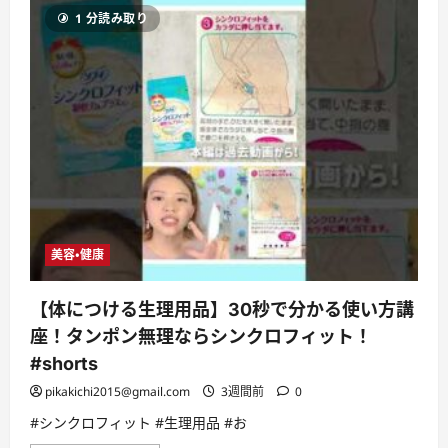
神
1 分読み取り
ス
キ
ン
ケ
ア】
脂
性
肌
に
も
オ
ス
ス
メ
し
た
い
美容・健康
コ
ス
パ
優
【体につける生理用品】30秒で分かる使い方講
秀
な
座！タンポン無理ならシンクロフィット！
化
粧
#shorts
水
&
pikakichi2015@gmail.com
3週間前
0
美
容
#シンクロフィット #生理用品 #お
液
を