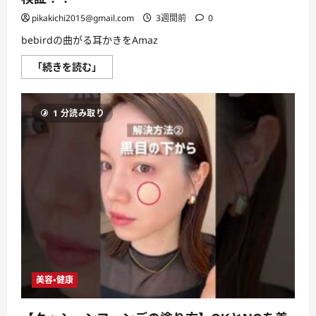
節
約
pikakichi2015@gmail.com
3週間前
0
レ
シ
bebirdの曲がる耳かきをAmaz
ピ
#
作
曲
「続きを読む」
り
が
置
る
き
カ
#
メ
料
1 分読み取り
ラ
理
付
#
き
料
耳
理
か
動
き
画
は
#
実
節
際
約
使
#
い
簡
や
単
す
レ
い
シ
の
ピ
か
#
検
簡
美容・健康
証！！
単
に
料
つ
理
い