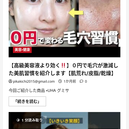
健
や
康
り
オ
方
タ
を
ク
変
が
え
20
な
個
い
厳
と
選
生
き
|
づ
美容・健康
売
ら
り
く
切
な
れ
る！
【高級美容液より効く
】０円で毛穴が激減し
前
に
に
つ
た美肌習慣を紹介します【肌荒れ/皮脂/乾燥】
見
い
て…！
て
pikakichi2015@gmail.com
1か月前
0
に
さ
つ
ら
今回ご紹介した商品 ・UHA グミサ
い
に
て
読
さ
む
【高
「続きを読む」
ら
級
に
美
読
容
む
液
1 分読み取り
よ
り