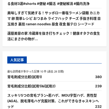
る食材3選#shorts #便秘 #腸活 #便秘解消 #腸内洗浄
美味しすぎて気絶する！サッポロ一番塩ラーメン袋麺 カニカ
マ 卵 簡単レシピ おつまみ ライフハック チーズ 手抜き料理 目
玉焼き 裏技 ramen noodles 昼食 夜食 飯テロ シーフード
還暦美容の家 冷蔵庫を抜き打ちチェック！健康オタクの食生
活にまさかの物が…
人気記事
最も訪問者が多かった記事 10 件 (過去 28 日間)
育毛剤成分比較(試用1)
380
育毛剤成分比較(試用1)&(試用2)
239
スッキリ5つの育毛プラン・若ハゲ、MOU字型ハゲ、男性型
(AGA)、脱毛薄毛ハゲ克服対策、これができなきゃスキンヘ
ッド
232