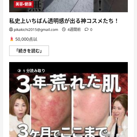
つ
美容・健康
ま
み
作
り
私史上いちばん透明感が出る神コスメたち！
置
き
pikakichi2015@gmail.com
4週間前
0
常
備
50,000点以
夏
野
菜
私
「続きを読む」
副
史
菜
上
レ
い
シ
ち
ピ
1 分読み取り
ば
塩
ん
昆
透
布
明
健
感
康
が
高
出
血
る
圧
神
美
コ
容
ス
美
メ
肌
た
ダ
ち！
イ
に
エ
つ