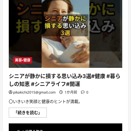
効
く
】
０
円
で
毛
穴
が
激
減
し
た
美
美容・健康
肌
習
慣
を
シニアが静かに損する思い込み3選#健康 #暮ら
紹
介
しの知恵 #シニアライフ#開運
し
ま
pikakichi2015@gmail.com
1か月前
0
す
【肌
〇いきいき笑顔と健康のヒントが満載。
荒
れ/
皮
シ
「続きを読む」
脂/
ニ
乾
ア
燥】
が
に
静