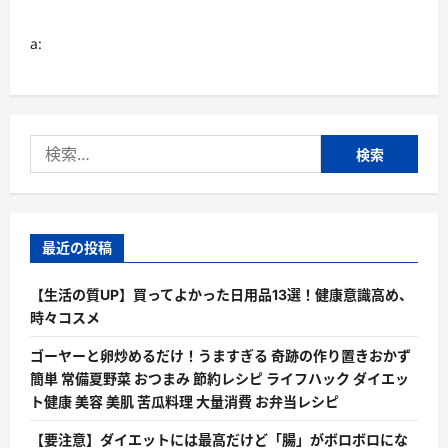
つ
さ
い
ら
て
に
a:
さ
読
ら
む
に
読
む
検
索:
最近の投稿
【生活の質UP】買ってよかった日用品13選！健康意識高め、
時々コスメ
ゴーヤーと卵炒めるだけ！うますぎる 奇跡の作り置きおかず
簡単 常備夏野菜 おつまみ 節約レシピ ライフハック ダイエッ
ト健康 美容 美肌 苦瓜料理 大量消費 お弁当レシピ
【要注意】ダイエットには最高だけど「腸」がボロボロにな