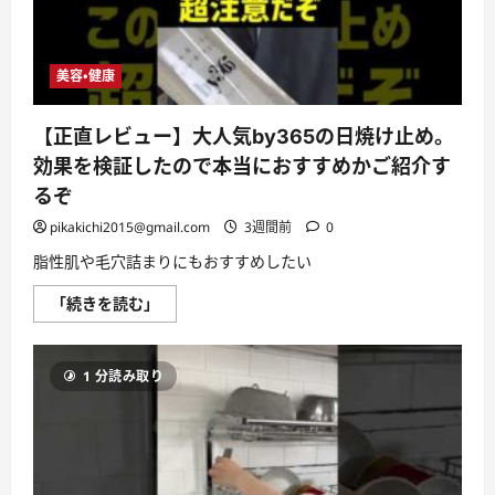
が
上
が
る
ア
美容・健康
イ
テ
ム
４
【正直レビュー】大人気by365の日焼け止め。
選
（マ
効果を検証したので本当におすすめかご紹介す
グ
ニ
るぞ
フ
ィ
pikakichi2015@gmail.com
3週間前
0
カ
S
脂性肌や毛穴詰まりにもおすすめしたい
/
ケ
ノ
【正
「続きを読む」
ン
直
脱
レ
毛
ビ
美
ュ
容
1 分読み取り
ー】
器
大
/
人
Ray-
気
Ban
by365
Meta
の
/
日
ホ
焼