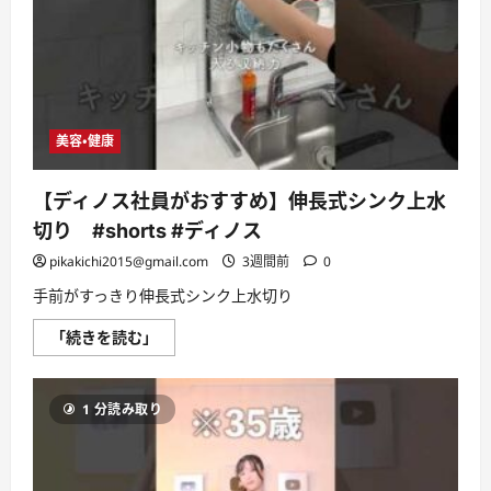
ッ
け
ト
止
ク
め。
ッ
効
ク）
果
に
を
つ
検
い
証
て
し
美容・健康
さ
た
ら
の
に
で
読
本
【ディノス社員がおすすめ】伸長式シンク上水
む
当
に
切り #shorts #ディノス
お
す
pikakichi2015@gmail.com
3週間前
0
す
め
手前がすっきり伸長式シンク上水切り
か
ご
紹
【デ
「続きを読む」
介
ィ
す
ノ
る
ス
ぞ
社
に
1 分読み取り
員
つ
が
い
お
て
す
さ
す
ら
め】