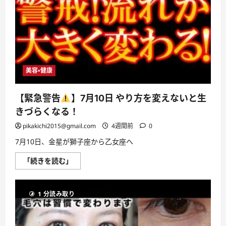
認
見
逃
し
た
く
な
い
無
美容・健康
添
加
食
品
【緊急警告
】7月10日 やり方を変えないと生
や
日
きづらくなる！
用
品、
pikakichi2015@gmail.com
4週間前
0
健
康
7月10日、金星が獅子座から乙女座へ
生
活
を
【緊
「続きを読む」
支
急
え
警
て
告
く
れ
1 分読み取り
】
る
7
家
月
電
10
を
日