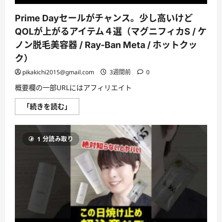
底
解
説！
Prime Dayセールがチャンス。少し高いけど
#shorts
｜
QOLが上がるアイテム４選（マグニフィカS / ケ
資
生
ノン脱毛美容器 / Ray-Ban Meta / ホットクッ
堂
に
ク）
つ
い
pikakichi2015@gmail.com
3週間前
0
て
さ
概要欄の一部URLにはアフィリエイト
ら
に
読
Prime
「続きを読む」
む
Day
セ
ー
ル
1 分読み取り
が
チ
ャ
ン
ス。
少
し
高
い
け
ど
QOL