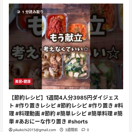
＆
節
約
1 分読み取り
ラ
イ
フ】
部
屋
が
乾
燥
室
に
大
変
身！？
洗
濯
の
悩
美容・健康
み
を
解
消
【節約レシピ】1週間4人分3985円ダイジェス
す
る
ト #作り置きレシピ #節約レシピ #作り置き #料
「±0
コ
理 #料理動画 #節約 #簡単レシピ #簡単料理 #簡
ン
パ
単 #あおにーな作り置き #shorts
ク
ト
pikakichi2015@gmail.com
3週間前
0