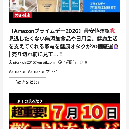
ン
ス
で
過
美容・健康
ご
す
た
め
【Amazonプライムデー2026】最安値確認
の
DENBA
見逃したくない無添加食品や日用品、健康生活
の
効
を支えてくれる家電を健康オタクが20個厳選
果
に
| 売り切れ前に見て…！
つ
い
pikakichi2015@gmail.com
4週間前
0
て
さ
#amazon #amazonプライ
ら
に
読
【Amazon
「続きを読む」
む
プ
ラ
イ
ム
1 分読み取り
デ
ー
2026】
最
安
値
確