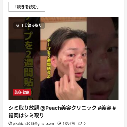
つ
い
【初
「続きを読む」
て
の
さ
公
ら
式
に
エ
読
1 分読み取り
ゴ
む
サ】
小
田
切
ヒ
ロ
が
「最
も
検
索
さ
れ
た
質
問」
美容・健康
に
答
え
る！
シミ取り放題 @Peach美容クリニック #美容 #
結
婚・
福岡はシミ取り
ジ
ェ
pikakichi2015@gmail.com
1か月前
0
ン