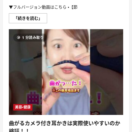
衣
類
▼フルバージョン動画はこちら ・【節
乾
燥
機」
【節
「続きを読む」
を
約
リ
レ
ア
シ
ル
ピ】
レ
1 分読み取り
1
ビ
週
ュ
間
ー！！
4
#shorts
人
#
分
デ
3985
ィ
円
ノ
ダ
ス
イ
に
ジ
つ
ェ
い
ス
て
ト
さ
#
ら
作
に
り
美容・健康
読
置
む
き
レ
シ
曲がるカメラ付き耳かきは実際使いやすいのか
ピ
#
検証！！