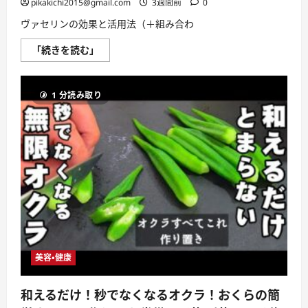
pikakichi2015@gmail.com
3週間前
0
フ
ィ
ヴァセリンの効果と活用法（＋組み合わ
ッ
ト！
#shorts
【皮
「続きを読む」
に
膚
つ
科
い
医
て
驚
さ
1 分読み取り
愕】
ら
ワ
に
セ
読
リ
む
ン
の
ヤ
バ
い
効
果
10
選！
「ワ
セ
リ
ン
美容・健康
＋
〇
〇」
若
和えるだけ！秒でなくなるオクラ！おくらの簡
返