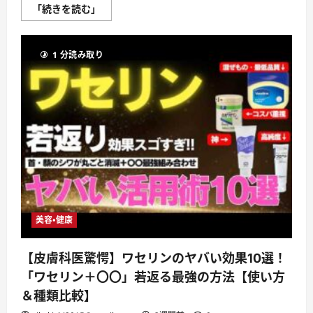
ご
【体
「続きを読む」
紹
に
介
つ
す
け
る
る
ぞ
1 分読み取り
生
に
理
つ
用
い
品】
て
30
さ
秒
ら
で
に
分
読
か
む
る
使
い
方
講
座！
タ
ン
美容・健康
ポ
ン
無
理
【皮膚科医驚愕】ワセリンのヤバい効果10選！
な
ら
「ワセリン＋〇〇」若返る最強の方法【使い方
シ
ン
＆種類比較】
ク
ロ