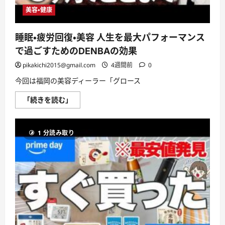
ッ
い
ト
美容・健康
て
ラ
さ
イ
ら
フ
に
睡眠・疲労回復・美容 人生を最大パフォーマンス
ハ
読
ッ
む
で過ごすためのDENBAの効果
ク
お
pikakichi2015@gmail.com
う
4週間前
0
ち
ご
今回は福岡の美容ディーラー「グロース
は
ん
睡
「続きを読む」
に
眠・
つ
疲
い
労
て
回
さ
1 分読み取り
復・
ら
美
に
容
読
人
む
生
を
最
大
パ
フ
ォ
ー
マ