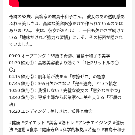
奇跡の58歳、美容家の君島十和子さん。 彼女のあの透明感あ
ふれる美しさは、高額な美容医療だけで作られているのでは
ありません。 実は、彼女が20年以上、一日も欠かさず続けて
いる「地味だけれど強力な習慣」にこそ、その秘密が隠され
ていました。
00:00 オープニング：58歳の奇跡、君島十和子の美学
01:30 鉄則①：高級美容液より効く？「1日2リットルの〇
〇」
04:15 鉄則②：肌年齢が決まる「摩擦ゼロ」の極意
07:45 鉄則③：365日欠かさない「完全遮光」という執念
10:50 鉄則④：我慢しない！完璧な彼女の「意外なおやつ」
13:40 鉄則⑤：専業主婦から起業家へ…美を支える「不屈の
魂」
16:20 エンディング：美しさは、知性と執念
#健康 #ダイエット #美容 #筋トレ #アンチエイジング #健康
法 #運動 #食事 #健康寿命 #科学的根拠 #若返り #君島十和子