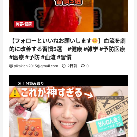
美容・健康
【フォローといいねお願いします
】血流を劇
的に改善する習慣5選 #健康 #雑学 #予防医療
#医療 #予防 #血流 #習慣
pikakichi2015@gmail.com
2日前
0
1 分読み取り