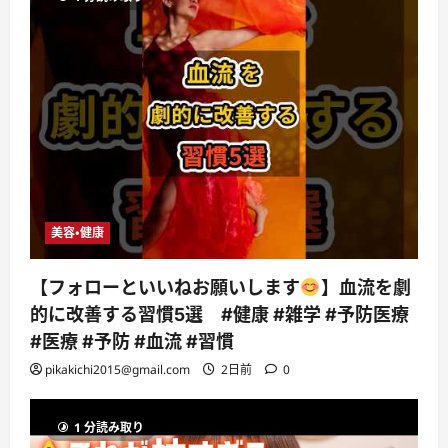
美容・健康
【フォローといいねお願いします
】血流を劇
的に改善する習慣5選 #健康 #雑学 #予防医療
#医療 #予防 #血流 #習慣
pikakichi2015@gmail.com
2日前
0
1 分読み取り