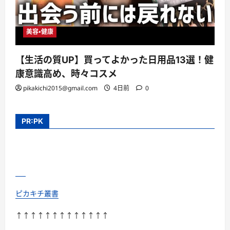
美容・健康
【生活の質UP】買ってよかった日用品13選！健
康意識高め、時々コスメ
pikakichi2015@gmail.com
4日前
0
PR:PK
ピカキチ叢書
↑↑↑↑↑↑↑↑↑↑↑↑↑