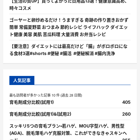
【生活の質UP】買ってよかった日用品13選！健康意識高め、
時々コスメ
ゴーヤーと卵炒めるだけ！うますぎる 奇跡の作り置きおかず
簡単 常備夏野菜 おつまみ 節約レシピ ライフハック ダイエッ
ト健康 美容 美肌 苦瓜料理 大量消費 お弁当レシピ
【要注意】ダイエットには最高だけど「腸」がボロボロにな
る食材3選#shorts #便秘 #腸活 #便秘解消 #腸内洗浄
人気記事
最も訪問者が多かった記事 10 件 (過去 28 日間)
育毛剤成分比較(試用1)
405
育毛剤成分比較(試用1)&(試用2)
260
スッキリ5つの育毛プラン・若ハゲ、MOU字型ハゲ、男性型
(AGA)、脱毛薄毛ハゲ克服対策、これができなきゃスキンヘ