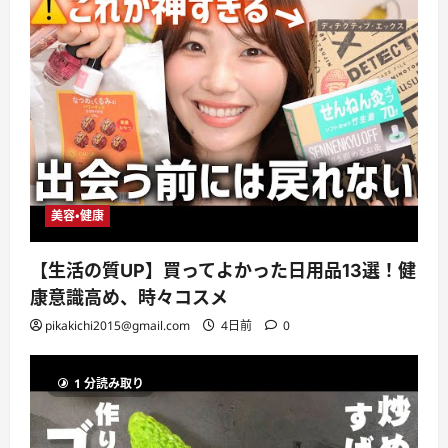
美容・健康
【生活の質UP】買ってよかった日用品13選！健
康意識高め、時々コスメ
pikakichi2015@gmail.com
4日前
0
1 分読み取り