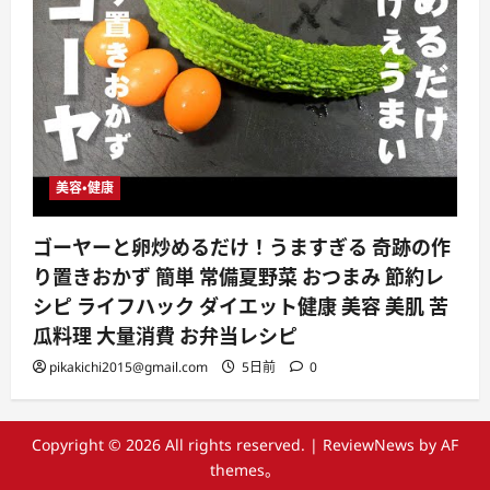
美容・健康
ゴーヤーと卵炒めるだけ！うますぎる 奇跡の作
り置きおかず 簡単 常備夏野菜 おつまみ 節約レ
シピ ライフハック ダイエット健康 美容 美肌 苦
瓜料理 大量消費 お弁当レシピ
pikakichi2015@gmail.com
5日前
0
Copyright © 2026 All rights reserved.
|
ReviewNews
by AF
themes。