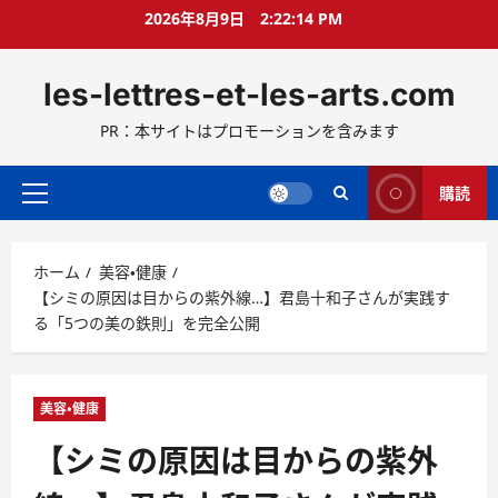
コ
2026年8月9日
2:22:15 PM
ン
テ
les-lettres-et-les-arts.com
ン
ツ
PR：本サイトはプロモーションを含みます
へ
ス
キ
購読
メ
ッ
イ
プ
ン
ホーム
美容・健康
メ
【シミの原因は目からの紫外線…】君島十和子さんが実践す
ニ
る「5つの美の鉄則」を完全公開
ュ
ー
美容・健康
【シミの原因は目からの紫外