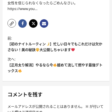
女性を信じられなくなったらごめんなさい。
https://www.you…
投
前:
稿
【初のナイトルーティン
】忙しい日々でもこれだけは欠か
ナ
さない！美の秘訣
大公開しちゃいます
ビ
次へ:
【正月太り解消】やるなら今
緩めて流して燃やす最強デト
ゲ
ックス
ー
シ
ョ
コメントを残す
ン
メールアドレスが公開されることはありません。
※
が付いて