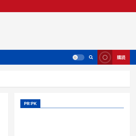
購読
PR:PK