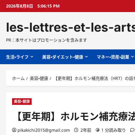
コ
2026年8月8日
5:06:16 PM
ン
テ
les-lettres-et-les-ar
ン
ツ
へ
PR：本サイトはプロモーションを含みます
ス
キ
生活・ライフ
美容・ダイエット・健康
マネー・資産・副業
ッ
プ
ホーム
美容・健康
【更年期】ホルモン補充療法（HRT）の話
美容・健康
【更年期】ホルモン補充療法
pikakichi2015@gmail.com
2年前
1 分読み取り