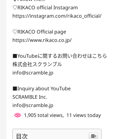
♡RIKACO official Instagram
https://instagram.com/rikaco_official/
♡RIKACO Official page
https://www.rikaco.co.jp/
■YouTubeに関するお問い合わせはこちら
株式会社スクランブル
info@scramble.jp
■Inquiry about YouTube
SCRAMBLE Inc.
info@scramble.jp
1,905 total views, 11 views today
目次