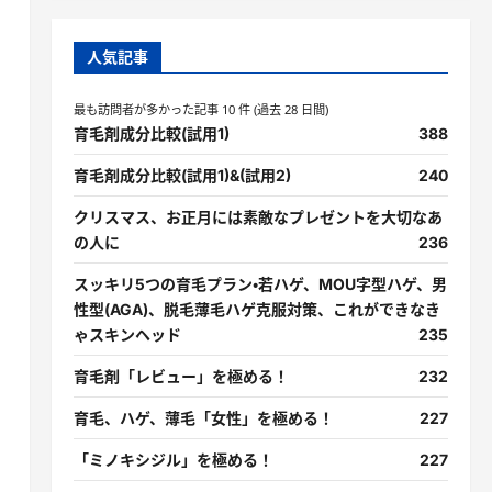
人気記事
最も訪問者が多かった記事 10 件 (過去 28 日間)
育毛剤成分比較(試用1)
388
育毛剤成分比較(試用1)&(試用2)
240
クリスマス、お正月には素敵なプレゼントを大切なあ
の人に
236
スッキリ5つの育毛プラン・若ハゲ、MOU字型ハゲ、男
性型(AGA)、脱毛薄毛ハゲ克服対策、これができなき
ゃスキンヘッド
235
育毛剤「レビュー」を極める！
232
育毛、ハゲ、薄毛「女性」を極める！
227
「ミノキシジル」を極める！
227