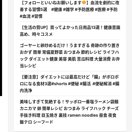
【フォローといいねお願いします
】血流を劇的に改
善する習慣5選 #健康 #雑学 #予防医療 #医療 #予防
#血流 #習慣
【生活の質UP】買ってよかった日用品13選！健康意識
高め、時々コスメ
ゴーヤーと卵炒めるだけ！うますぎる 奇跡の作り置き
おかず 簡単 常備夏野菜 おつまみ 節約レシピ ライフハ
ック ダイエット健康 美容 美肌 苦瓜料理 大量消費 お弁
当レシピ
【要注意】ダイエットには最高だけど「腸」がボロボ
ロになる食材3選#shorts #便秘 #腸活 #便秘解消 #腸
内洗浄
美味しすぎて気絶する！サッポロ一番塩ラーメン袋麺
カニカマ 卵 簡単レシピ おつまみ ライフハック チーズ
手抜き料理 目玉焼き 裏技 ramen noodles 昼食 夜食
飯テロ シーフード