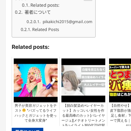
Related posts:
著者について
pikakichi2015@gmail.com
Related Posts
Related posts:
男子が美容ガジェットをテ
【脱白髪染め×レイヤーカ
【自然やせ】
スト
*バズってるライフ
ット】カッコいい女性を作
皮下脂肪が激
ハックとガジェットを使っ
る最高峰のカット[バレイヤ
足し食材」T
て全身大変身*
ージュ][メテオトリートメン
ーで買える｜
ト][ハイライト][60代70代髪
が
型]