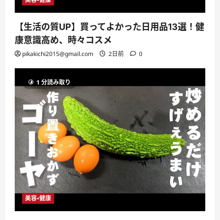
【生活の質UP】買ってよかった日用品13選！健
康意識高め、時々コスメ
pikakichi2015@gmail.com
2日前
0
1 分読み取り
美容・健康