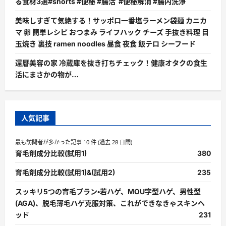
る食材3選#shorts #便秘 #腸活 #便秘解消 #腸内洗浄
美味しすぎて気絶する！サッポロ一番塩ラーメン袋麺 カニカ
マ 卵 簡単レシピ おつまみ ライフハック チーズ 手抜き料理 目
玉焼き 裏技 ramen noodles 昼食 夜食 飯テロ シーフード
還暦美容の家 冷蔵庫を抜き打ちチェック！健康オタクの食生
活にまさかの物が…
人気記事
最も訪問者が多かった記事 10 件 (過去 28 日間)
育毛剤成分比較(試用1)
380
育毛剤成分比較(試用1)&(試用2)
235
スッキリ5つの育毛プラン・若ハゲ、MOU字型ハゲ、男性型
(AGA)、脱毛薄毛ハゲ克服対策、これができなきゃスキンヘ
ッド
231