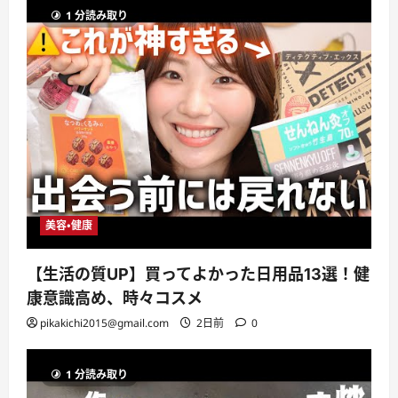
1 分読み取り
美容・健康
【生活の質UP】買ってよかった日用品13選！健
康意識高め、時々コスメ
pikakichi2015@gmail.com
2日前
0
1 分読み取り