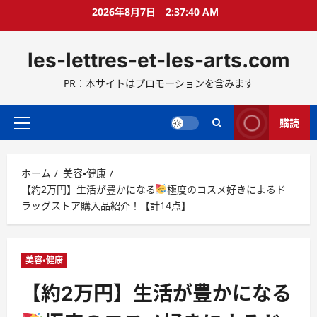
コ
2026年8月7日
2:37:41 AM
ン
テ
les-lettres-et-les-arts.com
ン
ツ
PR：本サイトはプロモーションを含みます
へ
ス
キ
購読
メ
ッ
イ
プ
ン
ホーム
美容・健康
メ
【約2万円】生活が豊かになる
極度のコスメ好きによるド
ニ
ラッグストア購入品紹介！【計14点】
ュ
ー
美容・健康
【約2万円】生活が豊かになる