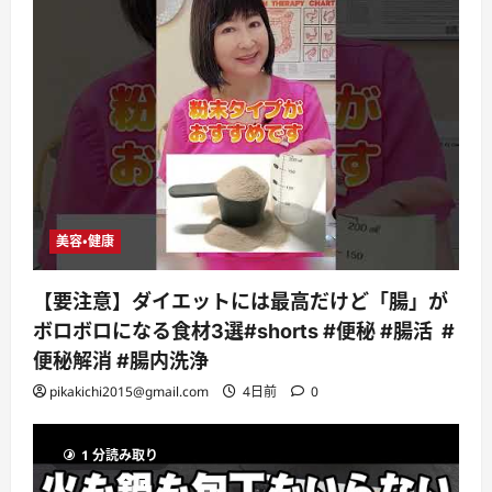
美容・健康
【要注意】ダイエットには最高だけど「腸」が
ボロボロになる食材3選#shorts #便秘 #腸活 #
便秘解消 #腸内洗浄
pikakichi2015@gmail.com
4日前
0
1 分読み取り