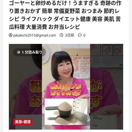
ゴーヤーと卵炒めるだけ！うますぎる 奇跡の作
り置きおかず 簡単 常備夏野菜 おつまみ 節約レ
シピ ライフハック ダイエット健康 美容 美肌 苦
瓜料理 大量消費 お弁当レシピ
pikakichi2015@gmail.com
3日前
0
1 分読み取り
美容・健康