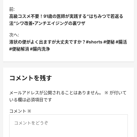
投
前:
稿
高級コスメ不要！91歳の医師が実践する“はちみつで若返る
ナ
法”シワ改善・アンチエイジングの裏ワザ
ビ
次へ:
液状の便がよく出ますが大丈夫ですか？#shorts #便秘 #腸活
ゲ
#便秘解消 #腸内洗浄
ー
シ
ョ
コメントを残す
ン
メールアドレスが公開されることはありません。
※
が付いて
いる欄は必須項目です
コメント
※