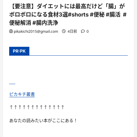
【要注意】ダイエットには最高だけど「腸」が
ボロボロになる食材3選#shorts #便秘 #腸活 #
便秘解消 #腸内洗浄
pikakichi2015@gmail.com
4日前
0
PR:PK
ピカキチ叢書
↑↑↑↑↑↑↑↑↑↑↑↑↑
あなたの読みたい本がここにある！