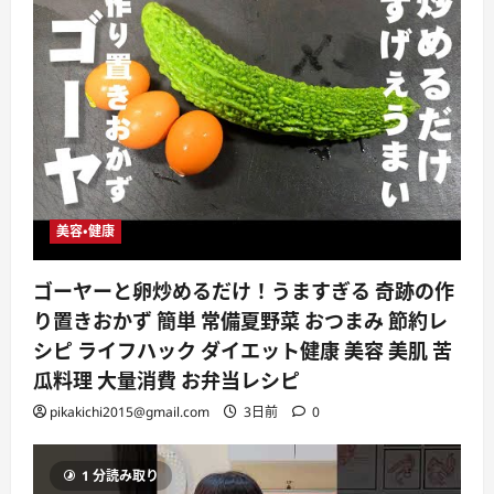
美容・健康
ゴーヤーと卵炒めるだけ！うますぎる 奇跡の作
り置きおかず 簡単 常備夏野菜 おつまみ 節約レ
シピ ライフハック ダイエット健康 美容 美肌 苦
瓜料理 大量消費 お弁当レシピ
pikakichi2015@gmail.com
3日前
0
1 分読み取り