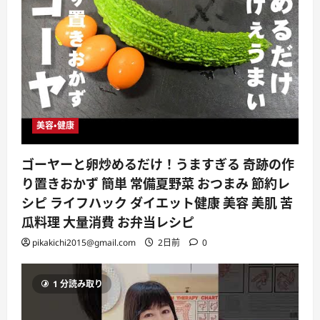
美容・健康
ゴーヤーと卵炒めるだけ！うますぎる 奇跡の作
り置きおかず 簡単 常備夏野菜 おつまみ 節約レ
シピ ライフハック ダイエット健康 美容 美肌 苦
瓜料理 大量消費 お弁当レシピ
pikakichi2015@gmail.com
2日前
0
1 分読み取り