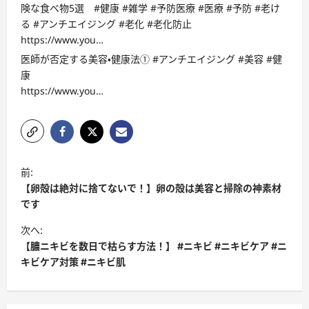
険な食べ物5選 #健康 #雑学 #予防医療 #医療 #予防 #老け
る #アンチエイジング #老化 #老化防止
https://www.you…
医師が否定する美容・健康法① #アンチエイジング #美容 #健
康
https://www.you…
投
前:
稿
【卵殻は絶対に捨てないで！】卵の殻は美容と掃除の神素材
ナ
です
ビ
次へ:
【膿ニキビを数日で枯らす方法！】 #ニキビ #ニキビケア #ニ
ゲ
キビケア対策 #ニキビ肌
ー
シ