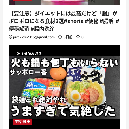
【要注意】ダイエットには最高だけど「腸」が
ボロボロになる食材3選#shorts #便秘 #腸活 #
便秘解消 #腸内洗浄
pikakichi2015@gmail.com
3日前
0
1 分読み取り
美容・健康