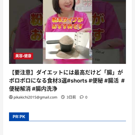
美容・健康
【要注意】ダイエットには最高だけど「腸」が
ボロボロになる食材3選#shorts #便秘 #腸活 #
便秘解消 #腸内洗浄
pikakichi2015@gmail.com
3日前
0
PR:PK