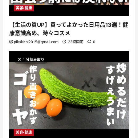
美容・健康
【生活の質UP】買ってよかった日用品13選！健
康意識高め、時々コスメ
pikakichi2015@gmail.com
22時間前
0
1 分読み取り
美容・健康