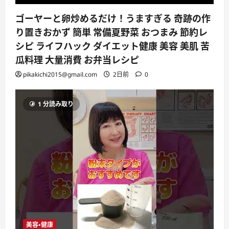
ゴーヤーと卵炒めるだけ！うますぎる 奇跡の作
り置きおかず 簡単 常備夏野菜 おつまみ 節約レ
シピ ライフハック ダイエット健康 美容 美肌 苦
瓜料理 大量消費 お弁当レシピ
pikakichi2015@gmail.com
2日前
0
1 分読み取り
美容・健康