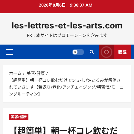
コ
2026年8月6日
9:36:38 AM
ン
テ
les-lettres-et-les-arts.com
ン
ツ
PR：本サイトはプロモーションを含みます
へ
ス
キ
購読
メ
ッ
イ
プ
ン
ホーム
美容・健康
メ
【超簡単】朝一杯コレ飲むだけでシミ・しわ・たるみが解消さ
ニ
れていきます【若返り/老化/アンチエイジング/朝習慣/モーニ
ュ
ングルーティン】
ー
美容・健康
【超簡単】朝一杯コレ飲むだ