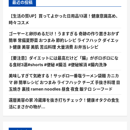
最近の投稿
【生活の質UP】買ってよかった日用品13選！健康意識高め、
時々コスメ
ゴーヤーと卵炒めるだけ！うますぎる 奇跡の作り置きおかず
簡単 常備夏野菜 おつまみ 節約レシピ ライフハック ダイエッ
ト健康 美容 美肌 苦瓜料理 大量消費 お弁当レシピ
【要注意】ダイエットには最高だけど「腸」がボロボロにな
る食材3選#shorts #便秘 #腸活 #便秘解消 #腸内洗浄
美味しすぎて気絶する！サッポロ一番塩ラーメン袋麺 カニカ
マ 卵 簡単レシピ おつまみ ライフハック チーズ 手抜き料理 目
玉焼き 裏技 ramen noodles 昼食 夜食 飯テロ シーフード
還暦美容の家 冷蔵庫を抜き打ちチェック！健康オタクの食生
活にまさかの物が…