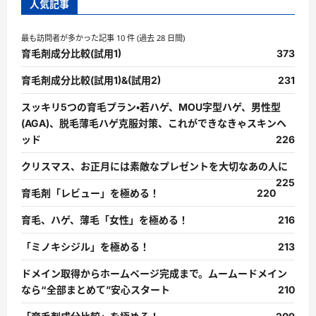
人気記事
最も訪問者が多かった記事 10 件 (過去 28 日間)
育毛剤成分比較(試用1)
373
育毛剤成分比較(試用1)&(試用2)
231
スッキリ5つの育毛プラン・若ハゲ、MOU字型ハゲ、男性型
(AGA)、脱毛薄毛ハゲ克服対策、これができなきゃスキンヘ
ッド
226
クリスマス、お正月には素敵なプレゼントを大切なあの人に
225
育毛剤「レビュー」を極める！
220
育毛、ハゲ、薄毛「女性」を極める！
216
「ミノキシジル」を極める！
213
ドメイン取得からホームページ完成まで。ムームードメイン
なら“全部まとめて”安心スタート
210