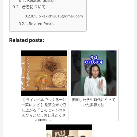
Related posts:
著者について
pikakichi2015@gmail.com
Related Posts
Related posts:
【 ライカベルでつくる一汁
後悔した学生時代にやって
一菜レシピ 】発芽玄米で召
いた美容方法
し上がる「こんにゃくのき
んぴらとだし無し具だくさ
ん味噌汁」