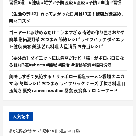
習慣5選 #健康 #雑学 #予防医療 #医療 #予防 #血流 #習慣
【生活の質UP】買ってよかった日用品13選！健康意識高め、
時々コスメ
ゴーヤーと卵炒めるだけ！うますぎる 奇跡の作り置きおかず
簡単 常備夏野菜 おつまみ 節約レシピ ライフハック ダイエッ
ト健康 美容 美肌 苦瓜料理 大量消費 お弁当レシピ
【要注意】ダイエットには最高だけど「腸」がボロボロにな
る食材3選#shorts #便秘 #腸活 #便秘解消 #腸内洗浄
美味しすぎて気絶する！サッポロ一番塩ラーメン袋麺 カニカ
マ 卵 簡単レシピ おつまみ ライフハック チーズ 手抜き料理 目
玉焼き 裏技 ramen noodles 昼食 夜食 飯テロ シーフード
人気記事
最も訪問者が多かった記事 10 件 (過去 28 日間)