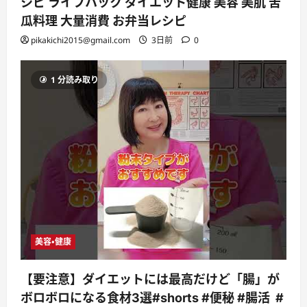
シピ ライフハック ダイエット健康 美容 美肌 苦
瓜料理 大量消費 お弁当レシピ
pikakichi2015@gmail.com
3日前
0
1 分読み取り
美容・健康
【要注意】ダイエットには最高だけど「腸」が
ボロボロになる食材3選#shorts #便秘 #腸活 #