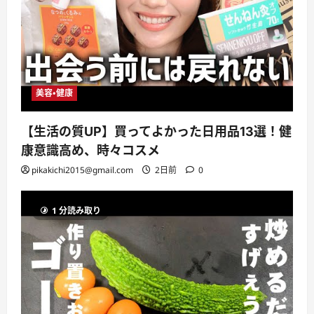
美容・健康
【生活の質UP】買ってよかった日用品13選！健
康意識高め、時々コスメ
pikakichi2015@gmail.com
2日前
0
1 分読み取り