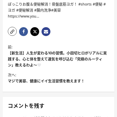
ぽっこりお腹＆便秘解消！骨盤底筋ヨガ！ #shorts #便秘 #
ヨガ #便秘解消 #腸内洗浄#美容
https://www.you…
投
前:
稿
【新生活】人生が変わる10の習慣。小田切ヒロがリアルに実
ナ
践する、心と体を整えて運気を呼び込む「究極のルーティ
ン」教えるわよ〜
ビ
次へ:
ゲ
マジで美容、健康にイイ生活習慣を教えます！
ー
シ
ョ
コメントを残す
ン