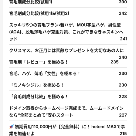
育毛剤成分比較(試用1)
390
育毛剤成分比較(試用1)&(試用2)
242
スッキリ5つの育毛プラン・若ハゲ、MOU字型ハゲ、男性型
(AGA)、脱毛薄毛ハゲ克服対策、これができなきゃスキンヘ
ッド
241
クリスマス、お正月には素敵なプレゼントを大切なあの人に
240
育毛剤「レビュー」を極める！
235
育毛、ハゲ、薄毛「女性」を極める！
230
「ミノキシジル」を極める！
230
「育毛剤成分比較」を極める！
228
ドメイン取得からホームページ完成まで。ムームードメイン
なら“全部まとめて”安心スタート
227
初期費用110,000円が【完全無料】に！ heteml MAXで事
業を加速せよ
215