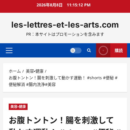
コ
2026年8月8日
11:15:13 PM
ン
テ
les-lettres-et-les-arts.com
ン
ツ
PR：本サイトはプロモーションを含みます
へ
ス
キ
購読
メ
ッ
イ
プ
ン
ホーム
美容・健康
メ
お腹トントン！腸を刺激して動かす運動！ #shorts #便秘 #
ニ
便秘解消 #腸内洗浄#美容
ュ
ー
美容・健康
お腹トントン！腸を刺激して