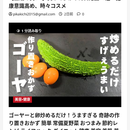
康意識高め、時々コスメ
pikakichi2015@gmail.com
2日前
0
1 分読み取り
美容・健康
ゴーヤーと卵炒めるだけ！うますぎる 奇跡の作
り置きおかず 簡単 常備夏野菜 おつまみ 節約レ