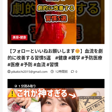
美容・健康
【フォローといいねお願いします
】血流を劇
的に改善する習慣5選 #健康 #雑学 #予防医療
#医療 #予防 #血流 #習慣
pikakichi2015@gmail.com
12時間前
0
1 分読み取り