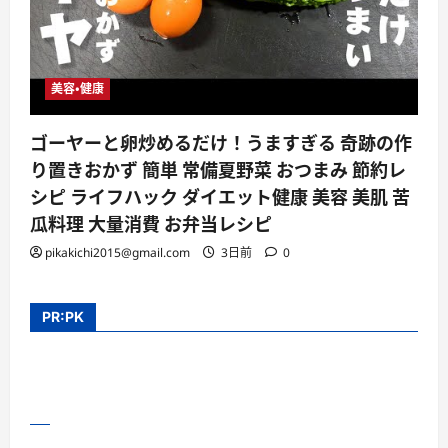
美容・健康
ゴーヤーと卵炒めるだけ！うますぎる 奇跡の作
り置きおかず 簡単 常備夏野菜 おつまみ 節約レ
シピ ライフハック ダイエット健康 美容 美肌 苦
瓜料理 大量消費 お弁当レシピ
pikakichi2015@gmail.com
3日前
0
PR:PK