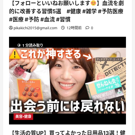
【フォローといいねお願いします
】血流を劇
的に改善する習慣5選 #健康 #雑学 #予防医療
#医療 #予防 #血流 #習慣
pikakichi2015@gmail.com
12時間前
0
1 分読み取り
美容・健康
【生活の質UP】買ってよかった日用品13選！健