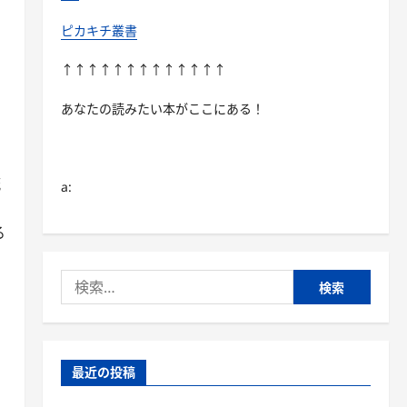
ピカキチ叢書
↑↑↑↑↑↑↑↑↑↑↑↑↑
あなたの読みたい本がここにある！
流
a:
る
検
索:
最近の投稿