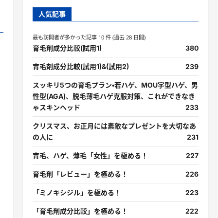
人気記事
最も訪問者が多かった記事 10 件 (過去 28 日間)
育毛剤成分比較(試用1)
380
育毛剤成分比較(試用1)&(試用2)
239
スッキリ5つの育毛プラン・若ハゲ、MOU字型ハゲ、男
性型(AGA)、脱毛薄毛ハゲ克服対策、これができなき
ゃスキンヘッド
233
クリスマス、お正月には素敵なプレゼントを大切なあ
の人に
231
育毛、ハゲ、薄毛「女性」を極める！
227
育毛剤「レビュー」を極める！
226
「ミノキシジル」を極める！
223
「育毛剤成分比較」を極める！
222