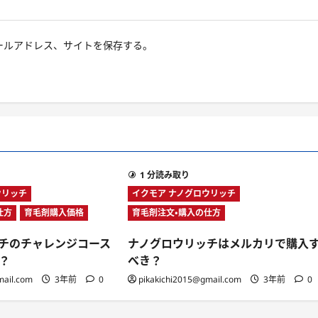
ールアドレス、サイトを保存する。
1 分読み取り
ウリッチ
イクモア ナノグロウリッチ
仕方
育毛剤購入価格
育毛剤注文・購入の仕方
チのチャレンジコース
ナノグロウリッチはメルカリで購入
？
べき？
mail.com
3年前
0
pikakichi2015@gmail.com
3年前
0