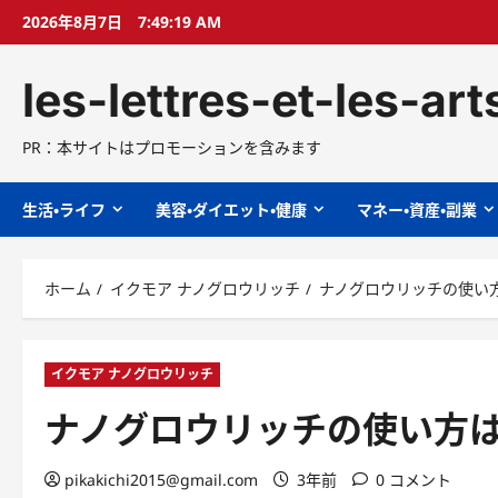
コ
2026年8月7日
7:49:20 AM
ン
テ
les-lettres-et-les-ar
ン
ツ
へ
PR：本サイトはプロモーションを含みます
ス
キ
生活・ライフ
美容・ダイエット・健康
マネー・資産・副業
ッ
プ
ホーム
イクモア ナノグロウリッチ
ナノグロウリッチの使い
イクモア ナノグロウリッチ
ナノグロウリッチの使い方
pikakichi2015@gmail.com
3年前
0 コメント