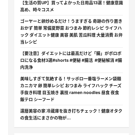
【生活の質UP】買ってよかった日用品13選！健康意識
高め、時々コスメ
ゴーヤーと卵炒めるだけ！うますぎる 奇跡の作り置き
おかず 簡単 常備夏野菜 おつまみ 節約レシピ ライフハ
ック ダイエット健康 美容 美肌 苦瓜料理 大量消費 お弁
当レシピ
【要注意】ダイエットには最高だけど「腸」がボロボ
ロになる食材3選#shorts #便秘 #腸活 #便秘解消 #腸
内洗浄
美味しすぎて気絶する！サッポロ一番塩ラーメン袋麺
カニカマ 卵 簡単レシピ おつまみ ライフハック チーズ
手抜き料理 目玉焼き 裏技 ramen noodles 昼食 夜食
飯テロ シーフード
還暦美容の家 冷蔵庫を抜き打ちチェック！健康オタク
の食生活にまさかの物が…