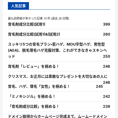
人気記事
最も訪問者が多かった記事 10 件 (過去 28 日間)
育毛剤成分比較(試用1)
399
育毛剤成分比較(試用1)&(試用2)
260
スッキリ5つの育毛プラン・若ハゲ、MOU字型ハゲ、男性型
(AGA)、脱毛薄毛ハゲ克服対策、これができなきゃスキンヘ
ッド
250
育毛剤「レビュー」を極める！
246
クリスマス、お正月には素敵なプレゼントを大切なあの人に
246
育毛、ハゲ、薄毛「女性」を極める！
245
「ミノキシジル」を極める！
242
「育毛剤成分比較」を極める！
239
ドメイン取得からホームページ完成まで。ムームードメイン