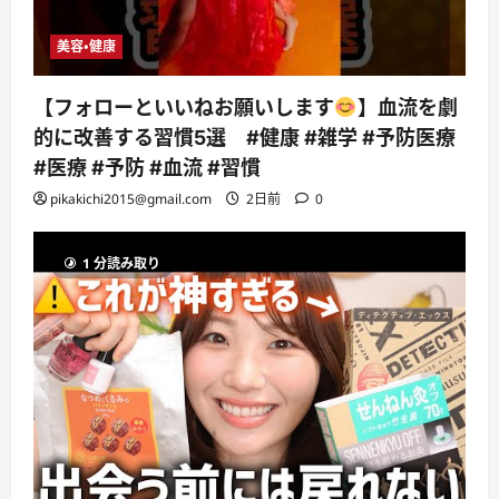
美容・健康
【フォローといいねお願いします
】血流を劇
的に改善する習慣5選 #健康 #雑学 #予防医療
#医療 #予防 #血流 #習慣
pikakichi2015@gmail.com
2日前
0
1 分読み取り