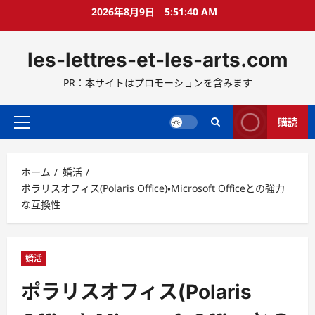
コ
2026年8月9日
5:51:41 AM
ン
テ
les-lettres-et-les-arts.com
ン
ツ
PR：本サイトはプロモーションを含みます
へ
ス
キ
購読
メ
ッ
イ
プ
ン
ホーム
婚活
メ
ポラリスオフィス(Polaris Office)・Microsoft Officeとの強力
ニ
な互換性
ュ
ー
婚活
ポラリスオフィス(Polaris