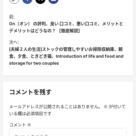
投
前:
稿
On（オン） の評判、良い 口コミ、悪い口コミ、メリットと
ナ
デメリットはどうなの？ 【徹底解説】
ビ
次へ:
[夫婦２人の生活]ストックの管理しやすいお掃除収納庫、朝
ゲ
食、夕食、ときどき猫、Introduction of life and food and
ー
storage for two couples
シ
ョ
ン
コメントを残す
メールアドレスが公開されることはありません。
※
が付いて
いる欄は必須項目です
コメント
※