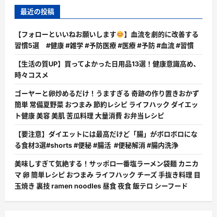
最近の投稿
【フォローといいねお願いします
】血流を劇的に改善する
習慣5選 #健康 #雑学 #予防医療 #医療 #予防 #血流 #習慣
【生活の質UP】買ってよかった日用品13選！健康意識高め、
時々コスメ
ゴーヤーと卵炒めるだけ！うますぎる 奇跡の作り置きおかず
簡単 常備夏野菜 おつまみ 節約レシピ ライフハック ダイエッ
ト健康 美容 美肌 苦瓜料理 大量消費 お弁当レシピ
【要注意】ダイエットには最高だけど「腸」がボロボロにな
る食材3選#shorts #便秘 #腸活 #便秘解消 #腸内洗浄
美味しすぎて気絶する！サッポロ一番塩ラーメン袋麺 カニカ
マ 卵 簡単レシピ おつまみ ライフハック チーズ 手抜き料理 目
玉焼き 裏技 ramen noodles 昼食 夜食 飯テロ シーフード