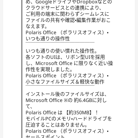
め、GoogleドライブやDropboxなどの
クラウドサービスとの連携により、
ご利用の端末に関わらずシームレスに
ファイルの共有や確認・編集作業がおこ
なえます。
Polaris Office （ポラリスオフィス）・
いつも通りの操作性
￣￣￣￣￣￣￣￣￣￣￣￣￣￣
いつも通りの使い慣れた操作性。
各ソフトのUIは、リボン型UIを採用
し、Microsoft Office に限りなく近い操
作性を実現しました。
Polaris Office （ポラリスオフィス）・
小さなファイルサイズ＆軽快な動作
￣￣￣￣￣￣￣￣￣￣￣￣￣￣
インストール後のファイルサイズは、
Microsoft Office ※の 約6.4GBに対し
て、
Polaris Office は 【約350MB】！
モバイルPCのメモリ・ハードドライブを
圧迫することはありません。
Polaris Office （ポラリスオフィス）・
セールスポイント