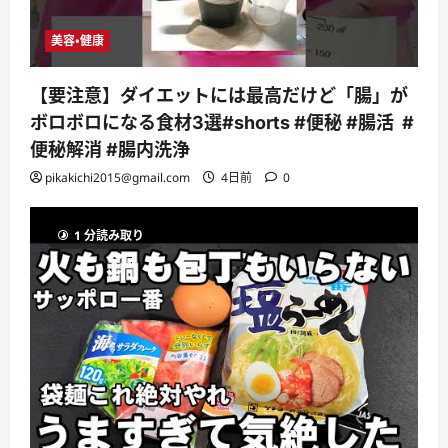
美容・健康
【要注意】ダイエットには最高だけど「腸」が
ボロボロになる食材3選#shorts #便秘 #腸活 #
便秘解消 #腸内洗浄
pikakichi2015@gmail.com
4日前
0
1 分読み取り