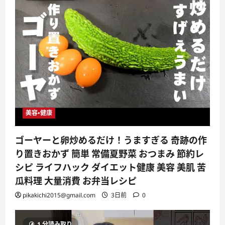
美容・健康
ゴーヤーと卵炒めるだけ！うますぎる 奇跡の作
り置きおかず 簡単 常備夏野菜 おつまみ 節約レ
シピ ライフハック ダイエット健康 美容 美肌 苦
瓜料理 大量消費 お弁当レシピ
pikakichi2015@gmail.com
3日前
0
1 分読み取り