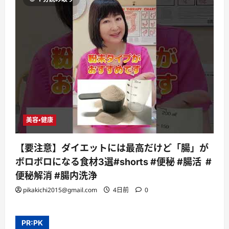
美容・健康
【要注意】ダイエットには最高だけど「腸」が
ボロボロになる食材3選#shorts #便秘 #腸活 #
便秘解消 #腸内洗浄
pikakichi2015@gmail.com
4日前
0
PR:PK