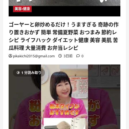
美容・健康
ゴーヤーと卵炒めるだけ！うますぎる 奇跡の作
り置きおかず 簡単 常備夏野菜 おつまみ 節約レ
シピ ライフハック ダイエット健康 美容 美肌 苦
瓜料理 大量消費 お弁当レシピ
pikakichi2015@gmail.com
3日前
0
1 分読み取り