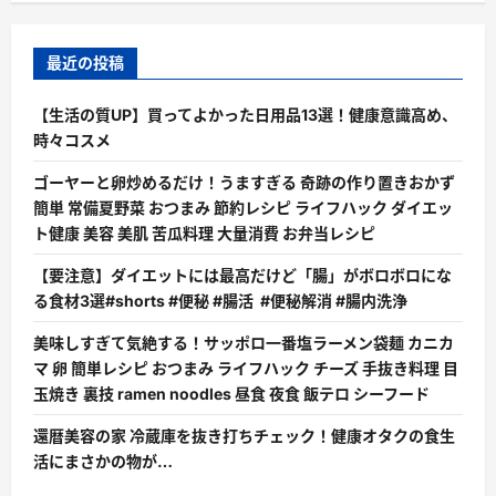
最近の投稿
【生活の質UP】買ってよかった日用品13選！健康意識高め、
時々コスメ
ゴーヤーと卵炒めるだけ！うますぎる 奇跡の作り置きおかず
簡単 常備夏野菜 おつまみ 節約レシピ ライフハック ダイエッ
ト健康 美容 美肌 苦瓜料理 大量消費 お弁当レシピ
【要注意】ダイエットには最高だけど「腸」がボロボロにな
る食材3選#shorts #便秘 #腸活 #便秘解消 #腸内洗浄
美味しすぎて気絶する！サッポロ一番塩ラーメン袋麺 カニカ
マ 卵 簡単レシピ おつまみ ライフハック チーズ 手抜き料理 目
玉焼き 裏技 ramen noodles 昼食 夜食 飯テロ シーフード
還暦美容の家 冷蔵庫を抜き打ちチェック！健康オタクの食生
活にまさかの物が…