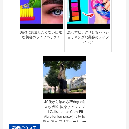
絶対に見逃したくない自然
思わずビックリしちゃうシ
な美容のライフハック！
ョッキングな美容のライフ
ハック
40代から始める25days 逆
立ち 倒立 体操 チャレンジ
【Calisthenics CrossFit
Abroller leg raiseうつ病 回
復へ 毎日 プリズナートレー
ニング 】
著者について