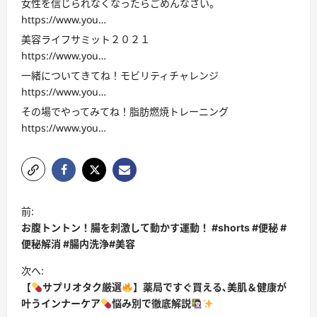
女性を信じられなくなったらごめんなさい。
https://www.you…
美容ライフサミット２０２１
https://www.you…
一緒についてきてね！モビリティチャレンジ
https://www.you…
その場でやってみてね！脂肪燃焼トレーニング
https://www.you…
投
前:
稿
お腹トントン！腸を刺激して動かす運動！ #shorts #便秘 #
ナ
便秘解消 #腸内洗浄#美容
ビ
次へ:
【
サプリオタク厳選
】薬局ですぐ買える､美肌＆健康が
ゲ
叶うインナーケア
悩み別で徹底解説
ー