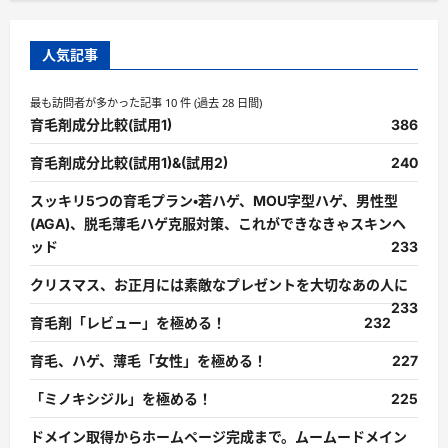
人気記事
最も訪問者が多かった記事 10 件 (過去 28 日間)
育毛剤成分比較(試用1)
386
育毛剤成分比較(試用1)&(試用2)
240
スッキリ5つの育毛プラン・若ハゲ、MOU字型ハゲ、男性型
(AGA)、脱毛薄毛ハゲ克服対策、これができなきゃスキンヘ
ッド
233
クリスマス、お正月には素敵なプレゼントを大切なあの人に
233
育毛剤「レビュー」を極める！
232
育毛、ハゲ、薄毛「女性」を極める！
227
「ミノキシジル」を極める！
225
ドメイン取得からホームページ完成まで。ムームードメイン