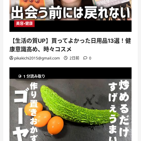
美容・健康
【生活の質UP】買ってよかった日用品13選！健
康意識高め、時々コスメ
pikakichi2015@gmail.com
2日前
0
1 分読み取り