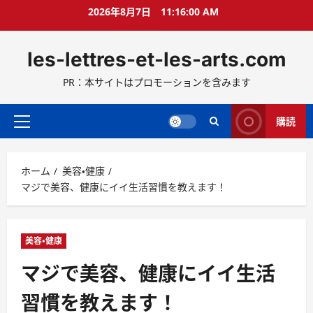
コ
2026年8月7日
11:16:01 AM
ン
テ
les-lettres-et-les-arts.com
ン
ツ
PR：本サイトはプロモーションを含みます
へ
ス
キ
購読
メ
ッ
イ
プ
ン
ホーム
美容・健康
メ
マジで美容、健康にイイ生活習慣を教えます！
ニ
ュ
ー
美容・健康
マジで美容、健康にイイ生活
習慣を教えます！