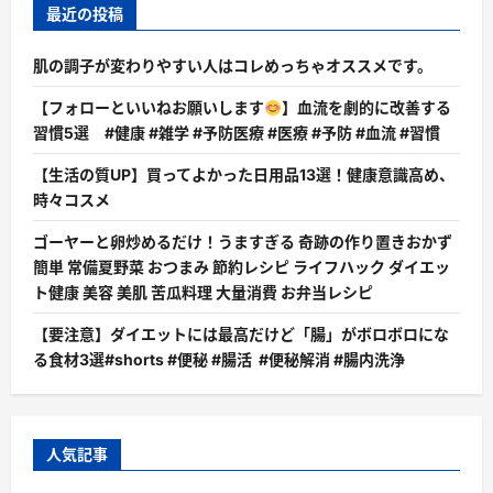
最近の投稿
肌の調子が変わりやすい人はコレめっちゃオススメです。
【フォローといいねお願いします
】血流を劇的に改善する
習慣5選 #健康 #雑学 #予防医療 #医療 #予防 #血流 #習慣
【生活の質UP】買ってよかった日用品13選！健康意識高め、
時々コスメ
ゴーヤーと卵炒めるだけ！うますぎる 奇跡の作り置きおかず
簡単 常備夏野菜 おつまみ 節約レシピ ライフハック ダイエッ
ト健康 美容 美肌 苦瓜料理 大量消費 お弁当レシピ
【要注意】ダイエットには最高だけど「腸」がボロボロにな
る食材3選#shorts #便秘 #腸活 #便秘解消 #腸内洗浄
人気記事