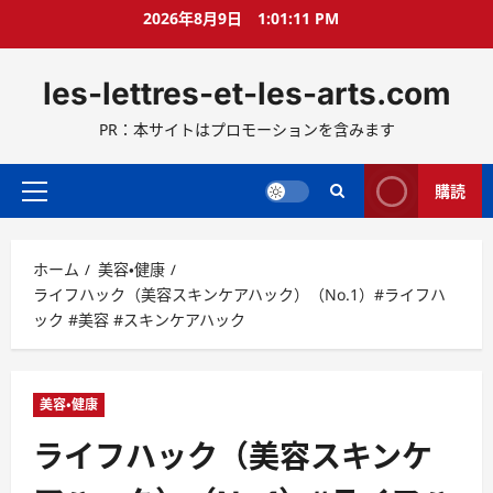
コ
2026年8月9日
1:01:12 PM
ン
テ
les-lettres-et-les-arts.com
ン
ツ
PR：本サイトはプロモーションを含みます
へ
ス
キ
購読
メ
ッ
イ
プ
ン
ホーム
美容・健康
メ
ライフハック（美容スキンケアハック）（No.1）#ライフハ
ニ
ック #美容 #スキンケアハック
ュ
ー
美容・健康
ライフハック（美容スキンケ