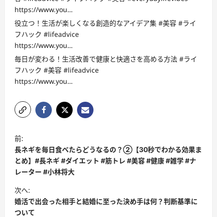
https://www.you…
役立つ！生活が楽しくなる創造的なアイデア集 #美容 #ライ
フハック #lifeadvice
https://www.you…
毎日が変わる！生活改善で健康と快適さを高める方法 #ライ
フハック #美容 #lifeadvice
https://www.you…
投
前:
稿
長ネギを毎日食べたらどうなるの？②【30秒でわかる効果ま
ナ
とめ】#長ネギ #ダイエット #筋トレ #美容 #健康 #雑学 #ナ
レーター #小林将大
ビ
次へ:
ゲ
婚活で出会った相手と結婚に至った決め手は何？判断基準に
ー
ついて