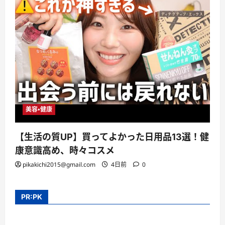
美容・健康
【生活の質UP】買ってよかった日用品13選！健
康意識高め、時々コスメ
pikakichi2015@gmail.com
4日前
0
PR:PK