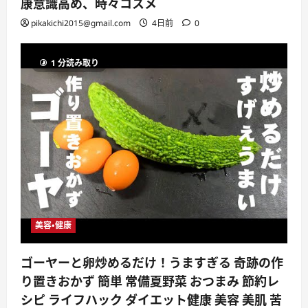
康意識高め、時々コスメ
pikakichi2015@gmail.com
4日前
0
1 分読み取り
美容・健康
ゴーヤーと卵炒めるだけ！うますぎる 奇跡の作
り置きおかず 簡単 常備夏野菜 おつまみ 節約レ
シピ ライフハック ダイエット健康 美容 美肌 苦