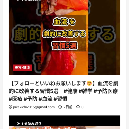
美容・健康
【フォローといいねお願いします
】血流を劇
的に改善する習慣5選 #健康 #雑学 #予防医療
#医療 #予防 #血流 #習慣
pikakichi2015@gmail.com
2日前
0
1 分読み取り