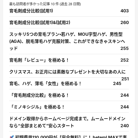
最も訪問者が多かった記事 10 件 (過去 28 日間)
育毛剤成分比較(試用1)
403
育毛剤成分比較(試用1)&(試用2)
260
スッキリ5つの育毛プラン・若ハゲ、MOU字型ハゲ、男性型
(AGA)、脱毛薄毛ハゲ克服対策、これができなきゃスキンヘ
ッド
255
育毛剤「レビュー」を極める！
252
クリスマス、お正月には素敵なプレゼントを大切なあの人に
251
育毛、ハゲ、薄毛「女性」を極める！
245
「育毛剤成分比較」を極める！
244
「ミノキシジル」を極める！
244
ドメイン取得からホームページ完成まで。ムームードメイン
なら“全部まとめて”安心スタート
240
初期費用110,000円が【完全無料】に！ heteml MAXで事