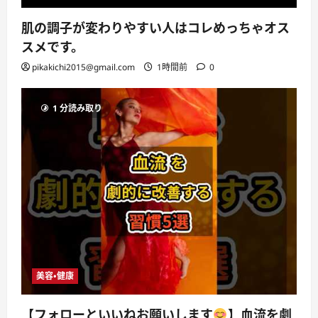
肌の調子が変わりやすい人はコレめっちゃオス
スメです。
pikakichi2015@gmail.com
1時間前
0
1 分読み取り
美容・健康
【フォローといいねお願いします
】血流を劇