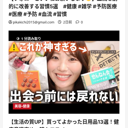
的に改善する習慣5選 #健康 #雑学 #予防医療
#医療 #予防 #血流 #習慣
pikakichi2015@gmail.com
2日前
0
1 分読み取り
美容・健康
【生活の質UP】買ってよかった日用品13選！健