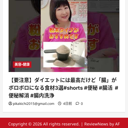
美容・健康
【要注意】ダイエットには最高だけど「腸」が
ボロボロになる食材3選#shorts #便秘 #腸活 #
便秘解消 #腸内洗浄
pikakichi2015@gmail.com
4日前
0
Copyright © 2026 All rights reserved.
|
ReviewNews
by AF