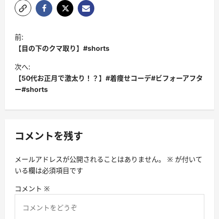
投
前:
稿
【目の下のクマ取り】#shorts
ナ
次へ:
ビ
【50代お正月で激太り！？】#着痩せコーデ#ビフォーアフタ
ー#shorts
ゲ
ー
シ
コメントを残す
ョ
ン
メールアドレスが公開されることはありません。
※
が付いて
いる欄は必須項目です
コメント
※