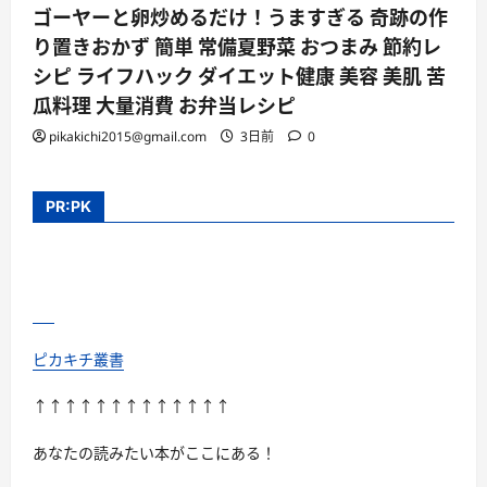
ゴーヤーと卵炒めるだけ！うますぎる 奇跡の作
り置きおかず 簡単 常備夏野菜 おつまみ 節約レ
シピ ライフハック ダイエット健康 美容 美肌 苦
瓜料理 大量消費 お弁当レシピ
pikakichi2015@gmail.com
3日前
0
PR:PK
ピカキチ叢書
↑↑↑↑↑↑↑↑↑↑↑↑↑
あなたの読みたい本がここにある！