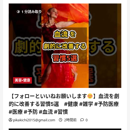
1 分読み取り
美容・健康
【フォローといいねお願いします
】血流を劇
的に改善する習慣5選 #健康 #雑学 #予防医療
#医療 #予防 #血流 #習慣
pikakichi2015@gmail.com
2時間前
0