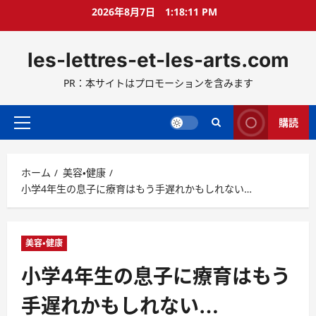
コ
2026年8月7日
1:18:12 PM
ン
テ
les-lettres-et-les-arts.com
ン
ツ
PR：本サイトはプロモーションを含みます
へ
ス
キ
購読
メ
ッ
イ
プ
ン
ホーム
美容・健康
メ
小学4年生の息子に療育はもう手遅れかもしれない…
ニ
ュ
ー
美容・健康
小学4年生の息子に療育はもう
手遅れかもしれない…