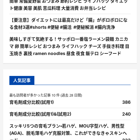
簡単 常備夏野菜 おつまみ 節約レシピ ライフハック ダイエッ
ト健康 美容 美肌 苦瓜料理 大量消費 お弁当レシピ
【要注意】ダイエットには最高だけど「腸」がボロボロにな
る食材3選#shorts #便秘 #腸活 #便秘解消 #腸内洗浄
美味しすぎて気絶する！サッポロ一番塩ラーメン袋麺 カニカ
マ 卵 簡単レシピ おつまみ ライフハック チーズ 手抜き料理 目
玉焼き 裏技 ramen noodles 昼食 夜食 飯テロ シーフード
人気記事
最も訪問者が多かった記事 10 件 (過去 28 日間)
育毛剤成分比較(試用1)
386
育毛剤成分比較(試用1)&(試用2)
240
スッキリ5つの育毛プラン・若ハゲ、MOU字型ハゲ、男性型
(AGA)、脱毛薄毛ハゲ克服対策、これができなきゃスキンヘ