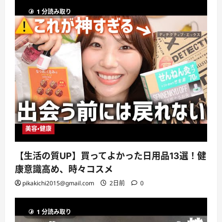
1 分読み取り
美容・健康
【生活の質UP】買ってよかった日用品13選！健
康意識高め、時々コスメ
pikakichi2015@gmail.com
2日前
0
1 分読み取り