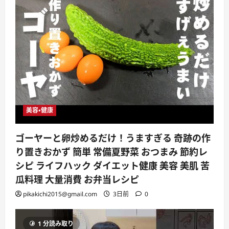
美容・健康
ゴーヤーと卵炒めるだけ！うますぎる 奇跡の作
り置きおかず 簡単 常備夏野菜 おつまみ 節約レ
シピ ライフハック ダイエット健康 美容 美肌 苦
瓜料理 大量消費 お弁当レシピ
pikakichi2015@gmail.com
3日前
0
1 分読み取り