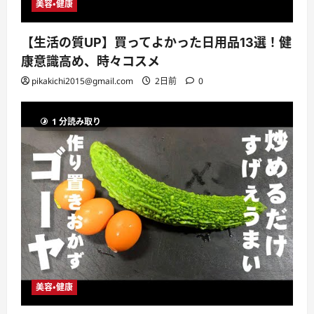
美容・健康
【生活の質UP】買ってよかった日用品13選！健
康意識高め、時々コスメ
pikakichi2015@gmail.com
2日前
0
1 分読み取り
美容・健康