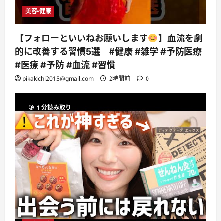
美容・健康
【フォローといいねお願いします
】血流を劇
的に改善する習慣5選 #健康 #雑学 #予防医療
#医療 #予防 #血流 #習慣
pikakichi2015@gmail.com
2時間前
0
1 分読み取り