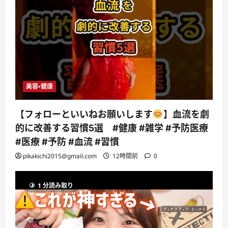
美容・健康
【フォローといいねお願いします
】血流を劇
的に改善する習慣5選 #健康 #雑学 #予防医療
#医療 #予防 #血流 #習慣
pikakichi2015@gmail.com
12時間前
0
1 分読み取り