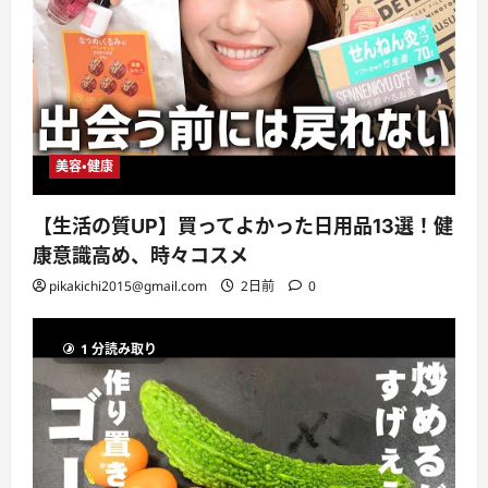
美容・健康
【生活の質UP】買ってよかった日用品13選！健
康意識高め、時々コスメ
pikakichi2015@gmail.com
2日前
0
1 分読み取り