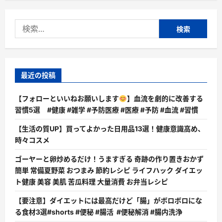
検
索:
最近の投稿
【フォローといいねお願いします
】血流を劇的に改善する
習慣5選 #健康 #雑学 #予防医療 #医療 #予防 #血流 #習慣
【生活の質UP】買ってよかった日用品13選！健康意識高め、
時々コスメ
ゴーヤーと卵炒めるだけ！うますぎる 奇跡の作り置きおかず
簡単 常備夏野菜 おつまみ 節約レシピ ライフハック ダイエッ
ト健康 美容 美肌 苦瓜料理 大量消費 お弁当レシピ
【要注意】ダイエットには最高だけど「腸」がボロボロにな
る食材3選#shorts #便秘 #腸活 #便秘解消 #腸内洗浄