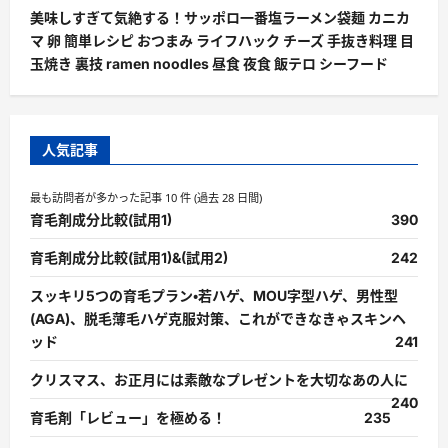
美味しすぎて気絶する！サッポロ一番塩ラーメン袋麺 カニカ
マ 卵 簡単レシピ おつまみ ライフハック チーズ 手抜き料理 目
玉焼き 裏技 ramen noodles 昼食 夜食 飯テロ シーフード
人気記事
最も訪問者が多かった記事 10 件 (過去 28 日間)
育毛剤成分比較(試用1)
390
育毛剤成分比較(試用1)&(試用2)
242
スッキリ5つの育毛プラン・若ハゲ、MOU字型ハゲ、男性型
(AGA)、脱毛薄毛ハゲ克服対策、これができなきゃスキンヘ
ッド
241
クリスマス、お正月には素敵なプレゼントを大切なあの人に
240
育毛剤「レビュー」を極める！
235