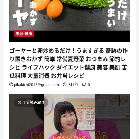
美容・健康
ゴーヤーと卵炒めるだけ！うますぎる 奇跡の作
り置きおかず 簡単 常備夏野菜 おつまみ 節約レ
シピ ライフハック ダイエット健康 美容 美肌 苦
瓜料理 大量消費 お弁当レシピ
pikakichi2015@gmail.com
3日前
0
1 分読み取り