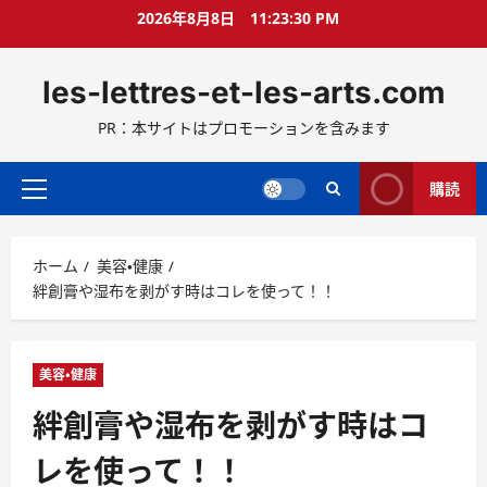
コ
2026年8月8日
11:23:32 PM
ン
テ
les-lettres-et-les-arts.com
ン
ツ
PR：本サイトはプロモーションを含みます
へ
ス
キ
購読
メ
ッ
イ
プ
ン
ホーム
美容・健康
メ
絆創膏や湿布を剥がす時はコレを使って！！
ニ
ュ
ー
美容・健康
絆創膏や湿布を剥がす時はコ
レを使って！！