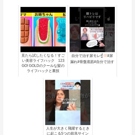
見たら試したくなる！すご
自分で治す尿モレ☝
#尿
い美容ライフハック 123
漏れ#骨盤底筋#自分で治す
GO! GOLDのクールな髪の
ライフハックと裏技
人生が大きく飛躍するとき
に起こる5つの前兆サイン