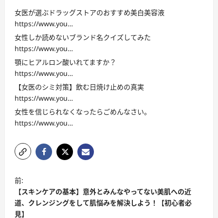
女医が選ぶドラッグストアのおすすめ美白美容液
https://www.you…
女性しか読めないブランド名クイズしてみた
https://www.you…
顎にヒアルロン酸いれてますか？
https://www.you…
【女医のシミ対策】飲む日焼け止めの真実
https://www.you…
女性を信じられなくなったらごめんなさい。
https://www.you…
投
前:
稿
【スキンケアの基本】意外とみんなやってない美肌への近
ナ
道、クレンジングをして肌悩みを解決しよう！【初心者必
見】