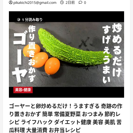
pikakichi2015@gmail.com
2日前
0
1 分読み取り
美容・健康
ゴーヤーと卵炒めるだけ！うますぎる 奇跡の作
り置きおかず 簡単 常備夏野菜 おつまみ 節約レ
シピ ライフハック ダイエット健康 美容 美肌 苦
瓜料理 大量消費 お弁当レシピ