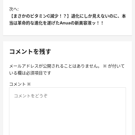
ビ
次へ:
ゲ
【まさかのビタミンC減少！？】退化にしか見えないのに、本
ー
当は革命的な進化を遂げたAnuaの新美容液ッ！！
シ
ョ
ン
コメントを残す
メールアドレスが公開されることはありません。
※
が付いて
いる欄は必須項目です
コメント
※