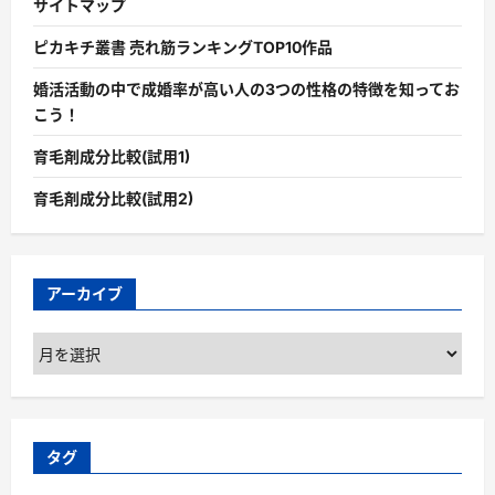
サイトマップ
ピカキチ叢書 売れ筋ランキングTOP10作品
婚活活動の中で成婚率が高い人の3つの性格の特徴を知ってお
こう！
育毛剤成分比較(試用1)
育毛剤成分比較(試用2)
アーカイブ
ア
ー
カ
イ
ブ
タグ