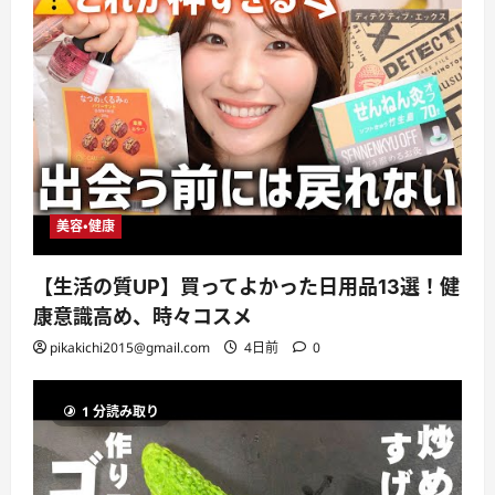
美容・健康
【生活の質UP】買ってよかった日用品13選！健
康意識高め、時々コスメ
pikakichi2015@gmail.com
4日前
0
1 分読み取り