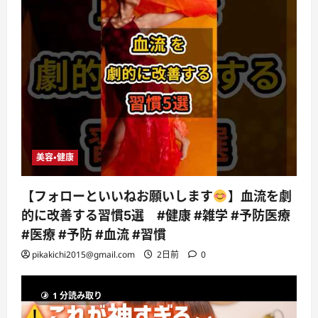
美容・健康
【フォローといいねお願いします
】血流を劇
的に改善する習慣5選 #健康 #雑学 #予防医療
#医療 #予防 #血流 #習慣
pikakichi2015@gmail.com
2日前
0
1 分読み取り