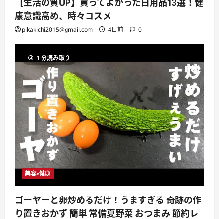
【生活の質UP】買ってよかった日用品13選！健
康意識高め、時々コスメ
pikakichi2015@gmail.com
4日前
0
1 分読み取り
美容・健康
ゴーヤーと卵炒めるだけ！うますぎる 奇跡の作
り置きおかず 簡単 常備夏野菜 おつまみ 節約レ