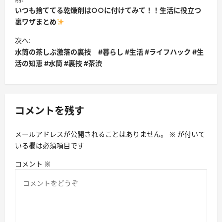
稿
いつも捨ててる乾燥剤は○○に付けてみて！！生活に役立つ
ナ
裏ワザまとめ
ビ
次へ:
水筒の茶しぶ激落の裏技 #暮らし #生活 #ライフハック #生
ゲ
活の知恵 #水筒 #裏技 #茶渋
ー
シ
ョ
コメントを残す
ン
メールアドレスが公開されることはありません。
※
が付いて
いる欄は必須項目です
コメント
※