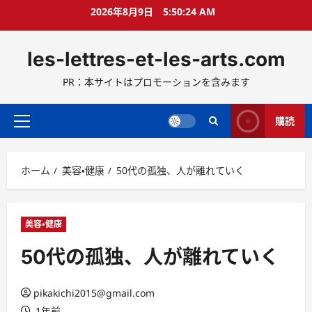
コ
2026年8月9日
5:50:25 AM
ン
テ
les-lettres-et-les-arts.com
ン
ツ
PR：本サイトはプロモーションを含みます
へ
ス
キ
購読
メ
ッ
イ
プ
ン
ホーム
美容・健康
50代の孤独、人が離れていく
メ
ニ
ュ
ー
美容・健康
50代の孤独、人が離れていく
pikakichi2015@gmail.com
1年前