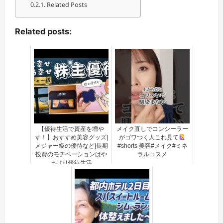
Related Posts
Related posts:
【優待生活で資産を増や
メイク直しでコンシーラー
す！】おすすめ美容グッズ|
がゴワつく人これ見て
メジャー級の優待など|長期
#shorts 美容#メイク#ミネ
投資のモチベーションはや
ラルコスメ
っぱり優待生活