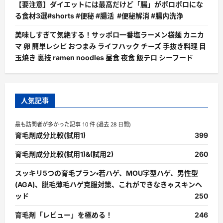
【要注意】ダイエットには最高だけど「腸」がボロボロにな
る食材3選#shorts #便秘 #腸活 #便秘解消 #腸内洗浄
美味しすぎて気絶する！サッポロ一番塩ラーメン袋麺 カニカ
マ 卵 簡単レシピ おつまみ ライフハック チーズ 手抜き料理 目
玉焼き 裏技 ramen noodles 昼食 夜食 飯テロ シーフード
人気記事
最も訪問者が多かった記事 10 件 (過去 28 日間)
育毛剤成分比較(試用1)
399
育毛剤成分比較(試用1)&(試用2)
260
スッキリ5つの育毛プラン・若ハゲ、MOU字型ハゲ、男性型
(AGA)、脱毛薄毛ハゲ克服対策、これができなきゃスキンヘ
ッド
250
育毛剤「レビュー」を極める！
246