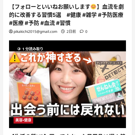
【フォローといいねお願いします
】血流を劇
的に改善する習慣5選 #健康 #雑学 #予防医療
#医療 #予防 #血流 #習慣
pikakichi2015@gmail.com
2日前
0
1 分読み取り
美容・健康