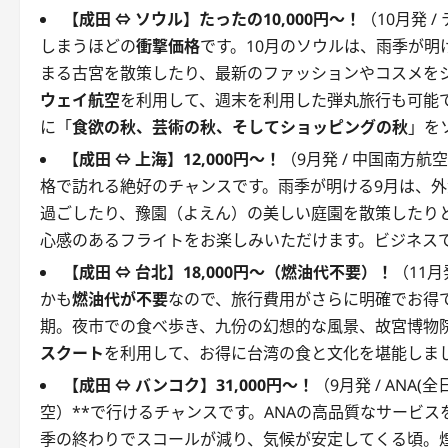
【成田 ⇔ ソウル】たったの10,000円～！
（10月発 
しまうほどの
衝撃価格
です。10月のソウルは、雨季が
まる古宮を散策したり、最新のファッションやコスメを
ウェイ航空
を利用して、週末を利用した弾丸旅行も可能
に「
食欲の秋、芸術の秋、そしてショッピングの秋
」を
【成田 ⇔ 上海】12,000円～！
（9月発 / 中国南方
格で訪れる絶好のチャンスです。雨季が明ける9月は、
過ごしたり、豫園（よえん）の美しい庭園を散策したり
心感のあるフライトをお楽しみいただけます。ビジネス
【成田 ⇔ 台北】18,000円～（燃油代不要）！
（11
かも
燃油代が不要
なので、旅行費用がさらに明確でお得
期。夜市での食べ歩き、九份の幻想的な風景、故宮博物
スクート
を利用して、お得に台湾の食と文化を堪能しま
【成田 ⇔ バンコク】31,000円～！
（9月発 / ANA
空）**で行けるチャンスです。ANAの高品質なサービ
季の終わりでスコールが減り、気候が安定してくる頃。