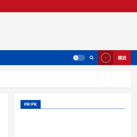
購読
PR:PK