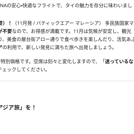
NAの安心・快適なフライトで、タイの魅力を存分に味わいまし
要）！
（11月発 / バティックエアー マレーシア） 多民族国家マ
が不要
なので、お得感が満載です。11月は気候が安定し、観光
り、美食の屋台街アロー通りで食べ歩きを楽しんだり、活気あ
ア
の利用で、新しい発見に満ちた旅へ出発しましょう。
の特別価格です。空席は刻々と変化しますので、「
迷っているな
チェックしてください。
アジア旅」を！