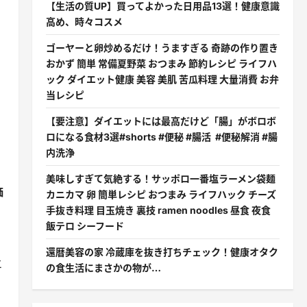
【生活の質UP】買ってよかった日用品13選！健康意識
高め、時々コスメ
ゴーヤーと卵炒めるだけ！うますぎる 奇跡の作り置き
おかず 簡単 常備夏野菜 おつまみ 節約レシピ ライフハ
ック ダイエット健康 美容 美肌 苦瓜料理 大量消費 お弁
当レシピ
【要注意】ダイエットには最高だけど「腸」がボロボ
ロになる食材3選#shorts #便秘 #腸活 #便秘解消 #腸
内洗浄
美味しすぎて気絶する！サッポロ一番塩ラーメン袋麺
価
カニカマ 卵 簡単レシピ おつまみ ライフハック チーズ
手抜き料理 目玉焼き 裏技 ramen noodles 昼食 夜食
飯テロ シーフード
！
還暦美容の家 冷蔵庫を抜き打ちチェック！健康オタク
エ
の食生活にまさかの物が…