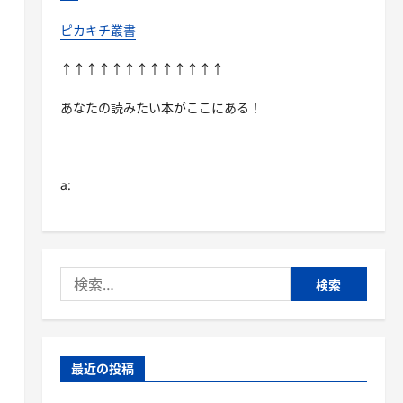
ピカキチ叢書
↑↑↑↑↑↑↑↑↑↑↑↑↑
あなたの読みたい本がここにある！
a:
検
索:
最近の投稿