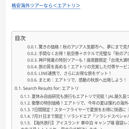
格安海外ツアーなら＜エアトリ＞
目次
驚きの価格！秋のアジア人気都市へ、夢にまで見
手間なくお得！航空券＋ホテルで完璧な「秋のア
神戸発着の特別ツアーも！座席数限定「台湾大満
旅の質を高める！エアトリの充実した付帯サービ
LINE連携で、さらにお得な旅をゲット！
まとめ：エアトリで、感動の秋旅へ出発しよう！
Search Results for: エアトリ
夏休み自由研究も旅行もエアトリで完結！JAL屋久
衝撃の特別価格！エアトリで、今年の夏は憧れの海外
7日間限定！スターフライヤーで夏旅をお得に快適に｜エア
7月31日まで限定！ソラシドエア「ソラシドスペシャ
【海外旅行】アイスランド 車中泊 キャンプ場 寝袋レ