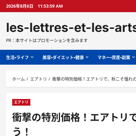
コ
2026年8月6日
11:54:00 AM
ン
テ
les-lettres-et-les-ar
ン
ツ
へ
PR：本サイトはプロモーションを含みます
ス
キ
生活・ライフ
美容・ダイエット・健康
マネー・資産・副業
ッ
プ
ホーム
エアトリ
衝撃の特別価格！エアトリで、秋こそ憧れ
エアトリ
衝撃の特別価格！エアトリ
う！