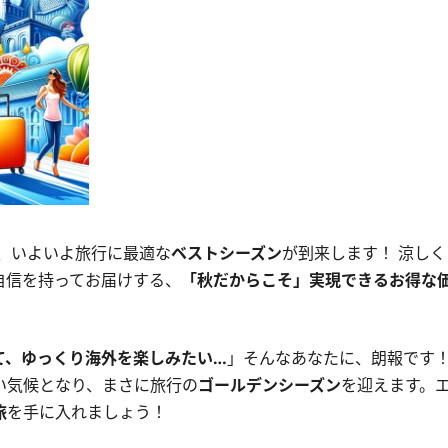
、いよいよ旅行に最適な
ベストシーズン
が到来します！ 涼しく
自信を持ってお届けする、
「秋だからこそ」実現できるお得な
て、ゆっくり海外を楽しみたい…
」そんなあなたに、朗報です
い気候となり、まさに旅行の
ゴールデンシーズン
を迎えます。
旅
を手に入れましょう！