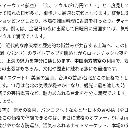
/ ティーウェイ航空） 「え、ソウルが1万円で！？」と二度見し
明けて晴れの日が多く、街歩きに最適な気候となります。紅葉に
ショッピングしたり、本場の韓国料理に舌鼓を打ったり。
ティ
です。例えば、金曜日の夜に出発して日曜日に帰国すれば、気
ソウルで満喫できます。
航空） 近代的な摩天楼と歴史的な街並みが共存する上海へ、この
外灘（バンド）のライトアップを眺めながらロマンチックな夜を
と、上海の魅力を存分に楽しめます。
中国南方航空
の利用で、
での出張はもちろん、文化や歴史に触れる旅にも最適です。
月発 / スクート） 美食の宝庫、台湾の首都・台北がこの価格で！
です。11月は台北の気候が穏やかになり、観光に最も適した時
院での芸術鑑賞など、魅力あふれる台北を存分に満喫できます
しょう。
(全日空)） 常夏の楽園、バンコクへ！なんと**日本の翼ANA（全
スをこの価格で体験できるのは、まさに破格のオファー。9月は
煌びやかな寺院巡り、活気あふれるナイトマーケット、本場の