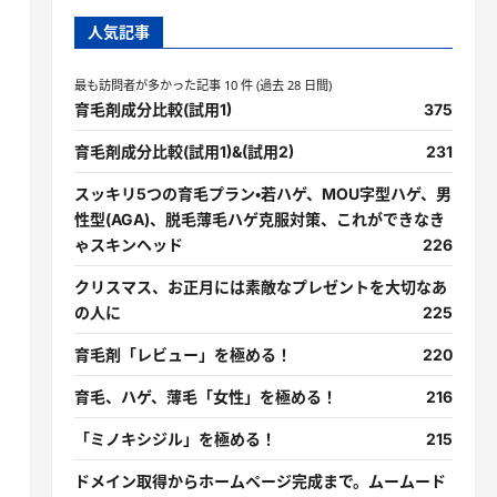
人気記事
最も訪問者が多かった記事 10 件 (過去 28 日間)
育毛剤成分比較(試用1)
375
育毛剤成分比較(試用1)&(試用2)
231
スッキリ5つの育毛プラン・若ハゲ、MOU字型ハゲ、男
性型(AGA)、脱毛薄毛ハゲ克服対策、これができなき
ゃスキンヘッド
226
クリスマス、お正月には素敵なプレゼントを大切なあ
の人に
225
育毛剤「レビュー」を極める！
220
育毛、ハゲ、薄毛「女性」を極める！
216
「ミノキシジル」を極める！
215
ドメイン取得からホームページ完成まで。ムームード