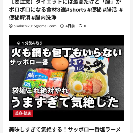
【要注意】ダイエットには最高だけど「腸」が
ボロボロになる食材3選#shorts #便秘 #腸活 #
便秘解消 #腸内洗浄
pikakichi2015@gmail.com
4日前
0
1 分読み取り
美容・健康
美味しすぎて気絶する！サッポロ一番塩ラーメ