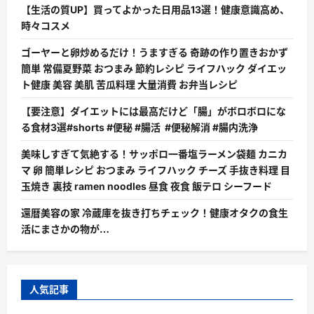
【生活の質UP】買ってよかった日用品13選！健康意識高め、
時々コスメ
ゴーヤーと卵炒めるだけ！うますぎる 奇跡の作り置きおかず
簡単 常備夏野菜 おつまみ 節約レシピ ライフハック ダイエッ
ト健康 美容 美肌 苦瓜料理 大量消費 お弁当レシピ
【要注意】ダイエットには最高だけど「腸」がボロボロにな
る食材3選#shorts #便秘 #腸活 #便秘解消 #腸内洗浄
美味しすぎて気絶する！サッポロ一番塩ラーメン袋麺 カニカ
マ 卵 簡単レシピ おつまみ ライフハック チーズ 手抜き料理 目
玉焼き 裏技 ramen noodles 昼食 夜食 飯テロ シーフード
還暦美容の家 冷蔵庫を抜き打ちチェック！健康オタクの食生
活にまさかの物が…
人気記事