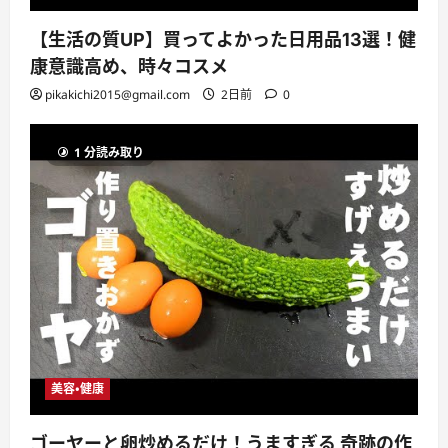
【生活の質UP】買ってよかった日用品13選！健
康意識高め、時々コスメ
pikakichi2015@gmail.com
2日前
0
1 分読み取り
美容・健康
ゴーヤーと卵炒めるだけ！うますぎる 奇跡の作