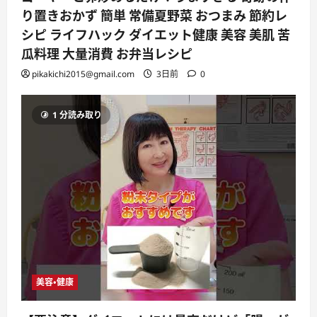
り置きおかず 簡単 常備夏野菜 おつまみ 節約レ
シピ ライフハック ダイエット健康 美容 美肌 苦
瓜料理 大量消費 お弁当レシピ
pikakichi2015@gmail.com
3日前
0
1 分読み取り
美容・健康