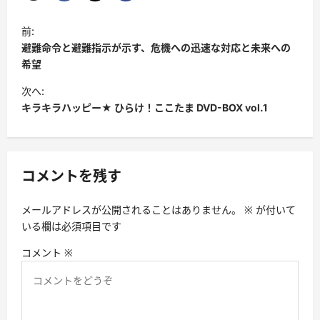
投
前:
稿
避難命令と避難指示が示す、危機への迅速な対応と未来への
ナ
希望
ビ
次へ:
キラキラハッピー★ ひらけ！ここたま DVD-BOX vol.1
ゲ
ー
シ
コメントを残す
ョ
ン
メールアドレスが公開されることはありません。
※
が付いて
いる欄は必須項目です
コメント
※