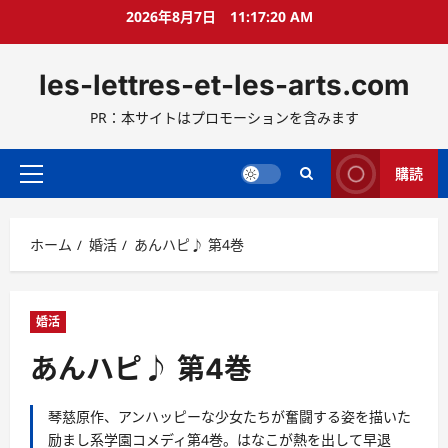
コ
2026年8月7日
11:17:21 AM
ン
テ
les-lettres-et-les-arts.com
ン
ツ
PR：本サイトはプロモーションを含みます
へ
ス
キ
購読
メ
ッ
イ
プ
ン
ホーム
婚活
あんハピ♪ 第4巻
メ
ニ
ュ
ー
婚活
あんハピ♪ 第4巻
琴慈原作、アンハッピーな少女たちが奮闘する姿を描いた
励まし系学園コメディ第4巻。はなこが熱を出して早退