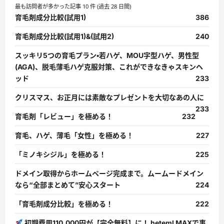
最も訪問者が多かった記事 10 件 (過去 28 日間)
育毛剤成分比較(試用1)
386
育毛剤成分比較(試用1)&(試用2)
240
スッキリ5つの育毛プラン・若ハゲ、MOU字型ハゲ、男性型
(AGA)、脱毛薄毛ハゲ克服対策、これができなきゃスキンヘ
ッド
233
クリスマス、お正月には素敵なプレゼントを大切なあの人に
233
育毛剤「レビュー」を極める！
232
育毛、ハゲ、薄毛「女性」を極める！
227
「ミノキシジル」を極める！
225
ドメイン取得からホームページ完成まで。ムームードメイン
なら“全部まとめて”安心スタート
224
「育毛剤成分比較」を極める！
222
初期費用110,000円が【完全無料】に！ heteml MAXで事