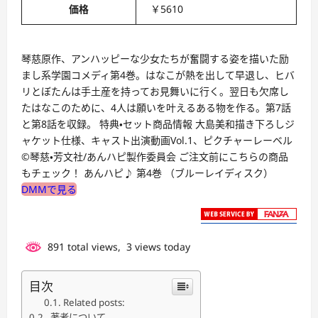
価格
￥5610
琴慈原作、アンハッピーな少女たちが奮闘する姿を描いた励
まし系学園コメディ第4巻。はなこが熱を出して早退し、ヒバ
リとぼたんは手土産を持ってお見舞いに行く。翌日も欠席し
たはなこのために、4人は願いを叶えるある物を作る。第7話
と第8話を収録。 特典・セット商品情報 大島美和描き下ろしジ
ャケット仕様、キャスト出演動画Vol.1、ピクチャーレーベル
©琴慈・芳文社/あんハピ製作委員会 ご注文前にこちらの商品
もチェック！ あんハピ♪ 第4巻 （ブルーレイディスク）
DMMで見る
891 total views, 3 views today
目次
Related posts:
著者について