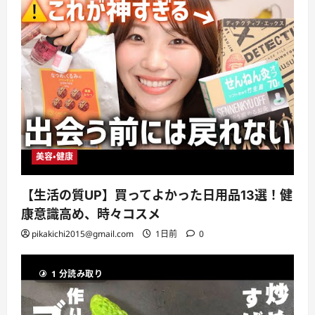
美容・健康
【生活の質UP】買ってよかった日用品13選！健
康意識高め、時々コスメ
pikakichi2015@gmail.com
1日前
0
1 分読み取り