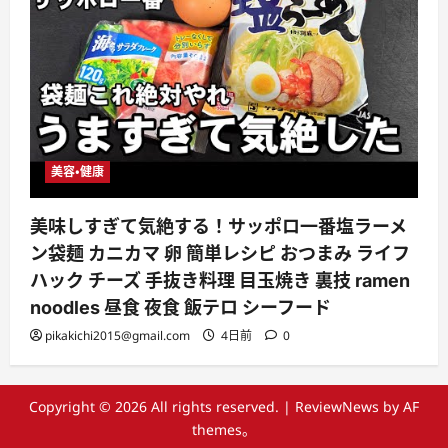
美容・健康
美味しすぎて気絶する！サッポロ一番塩ラーメ
ン袋麺 カニカマ 卵 簡単レシピ おつまみ ライフ
ハック チーズ 手抜き料理 目玉焼き 裏技 ramen
noodles 昼食 夜食 飯テロ シーフード
pikakichi2015@gmail.com
4日前
0
Copyright © 2026 All rights reserved.
|
ReviewNews
by AF
themes。