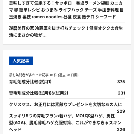
美味しすぎて気絶する！サッポロ一番塩ラーメン袋麺 カニカ
マ 卵 簡単レシピ おつまみ ライフハック チーズ 手抜き料理 目
玉焼き 裏技 ramen noodles 昼食 夜食 飯テロ シーフード
還暦美容の家 冷蔵庫を抜き打ちチェック！健康オタクの食生
活にまさかの物が…
人気記事
最も訪問者が多かった記事 10 件 (過去 28 日間)
育毛剤成分比較(試用1)
375
育毛剤成分比較(試用1)&(試用2)
231
クリスマス、お正月には素敵なプレゼントを大切なあの人に
229
スッキリ5つの育毛プラン・若ハゲ、MOU字型ハゲ、男性
型(AGA)、脱毛薄毛ハゲ克服対策、これができなきゃスキン
ヘッド
226