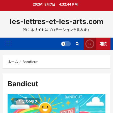
コ
2026年8月7日
4:32:45 PM
ン
テ
les-lettres-et-les-arts.com
ン
ツ
PR：本サイトはプロモーションを含みます
へ
ス
キ
購読
メ
ッ
イ
プ
ン
ホーム
Bandicut
メ
ニ
ュ
ー
Bandicut
2 分読み取り