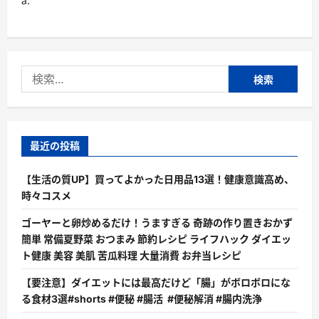
a:
理
由
と
は？
に
つ
い
検
て
さ
索:
ら
に
読
む
最近の投稿
【生活の質UP】買ってよかった日用品13選！健康意識高め、
時々コスメ
ゴーヤーと卵炒めるだけ！うますぎる 奇跡の作り置きおかず
簡単 常備夏野菜 おつまみ 節約レシピ ライフハック ダイエッ
ト健康 美容 美肌 苦瓜料理 大量消費 お弁当レシピ
【要注意】ダイエットには最高だけど「腸」がボロボロにな
る食材3選#shorts #便秘 #腸活 #便秘解消 #腸内洗浄