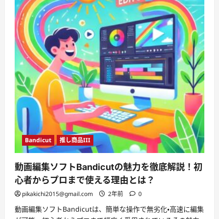
Bandicut
推し商品III
動画編集ソフトBandicutの魅力を徹底解説！初
心者からプロまで使える理由とは？
pikakichi2015@gmail.com
2年前
0
動画編集ソフトBandicutは、簡単な操作で無劣化・高速に編集