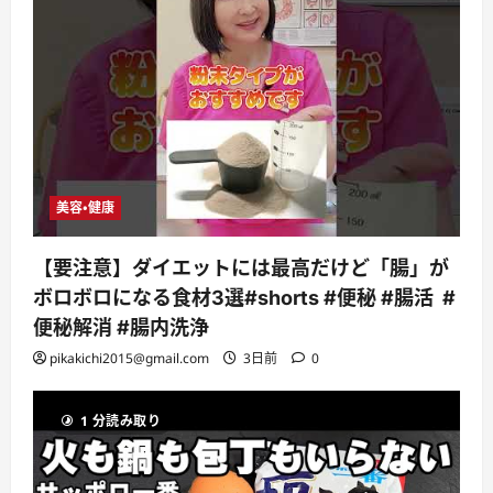
美容・健康
【要注意】ダイエットには最高だけど「腸」が
ボロボロになる食材3選#shorts #便秘 #腸活 #
便秘解消 #腸内洗浄
pikakichi2015@gmail.com
3日前
0
1 分読み取り