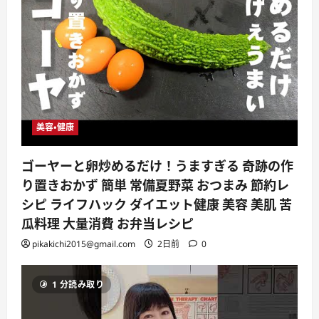
美容・健康
ゴーヤーと卵炒めるだけ！うますぎる 奇跡の作
り置きおかず 簡単 常備夏野菜 おつまみ 節約レ
シピ ライフハック ダイエット健康 美容 美肌 苦
瓜料理 大量消費 お弁当レシピ
pikakichi2015@gmail.com
2日前
0
1 分読み取り