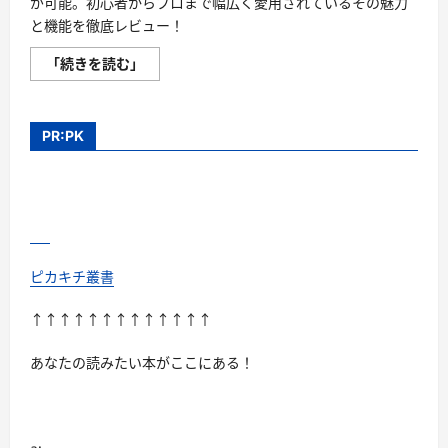
が可能。初心者からプロまで幅広く愛用されているその魅力
と機能を徹底レビュー！
動
「続きを読む」
画
編
集
ソ
フ
PR:PK
ト
Bandicut
の
魅
力
を
徹
底
解
説！
ピカキチ叢書
初
心
者
↑↑↑↑↑↑↑↑↑↑↑↑↑
か
ら
プ
あなたの読みたい本がここにある！
ロ
ま
で
使
え
る