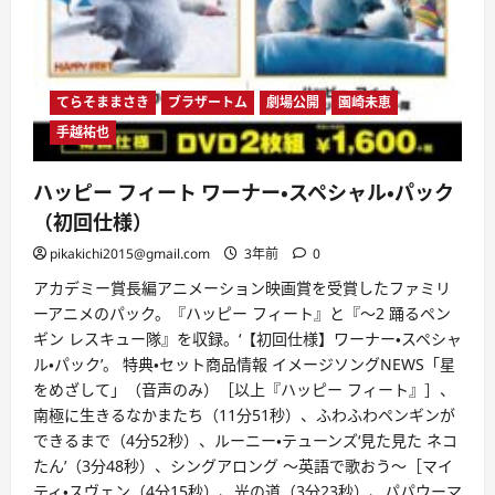
ス
ク）
に
つ
い
て
さ
てらそままさき
ブラザートム
劇場公開
園崎未恵
ら
に
手越祐也
読
む
ハッピー フィート ワーナー・スペシャル・パック
（初回仕様）
pikakichi2015@gmail.com
3年前
0
アカデミー賞長編アニメーション映画賞を受賞したファミリ
ーアニメのパック。『ハッピー フィート』と『～2 踊るペン
ギン レスキュー隊』を収録。‘【初回仕様】ワーナー・スペシャ
ル・パック’。 特典・セット商品情報 イメージソングNEWS「星
をめざして」（音声のみ）［以上『ハッピー フィート』］、
南極に生きるなかまたち（11分51秒）、ふわふわペンギンが
できるまで（4分52秒）、ルーニー・テューンズ‘見た見た ネコ
たん’（3分48秒）、シングアロング ～英語で歌おう～［マイ
ティ・スヴェン（4分15秒）、光の道（3分23秒）、パパウーマ