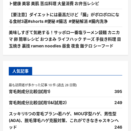
ト健康 美容 美肌 苦瓜料理 大量消費 お弁当レシピ
【要注意】ダイエットには最高だけど「腸」がボロボロにな
る食材3選#shorts #便秘 #腸活 #便秘解消 #腸内洗浄
美味しすぎて気絶する！サッポロ一番塩ラーメン袋麺 カニカ
マ 卵 簡単レシピ おつまみ ライフハック チーズ 手抜き料理 目
玉焼き 裏技 ramen noodles 昼食 夜食 飯テロ シーフード
人気記事
最も訪問者が多かった記事 10 件 (過去 28 日間)
育毛剤成分比較(試用1)
395
育毛剤成分比較(試用1)&(試用2)
249
スッキリ5つの育毛プラン・若ハゲ、MOU字型ハゲ、男性型
(AGA)、脱毛薄毛ハゲ克服対策、これができなきゃスキンヘ
ッド
246