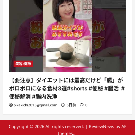
美容・健康
【要注意】ダイエットには最高だけど「腸」が
ボロボロになる食材3選#shorts #便秘 #腸活 #
便秘解消 #腸内洗浄
pikakichi2015@gmail.com
5日前
0
Copyright © 2026 All rights reserved.
|
ReviewNews
by AF
themes。