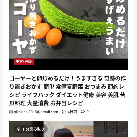
美容・健康
ゴーヤーと卵炒めるだけ！うますぎる 奇跡の作
り置きおかず 簡単 常備夏野菜 おつまみ 節約レ
シピ ライフハック ダイエット健康 美容 美肌 苦
瓜料理 大量消費 お弁当レシピ
pikakichi2015@gmail.com
4日前
0
1 分読み取り