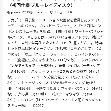
（初回仕様 ブルーレイディスク）
pikakichi2015@gmail.com
3年前
0
アカデミー賞長編アニメーション映画賞を受賞したファミリ
ーアニメのパック。『ハッピー フィート』と『～2 踊るペン
ギン レスキュー隊』を収録。‘【初回仕様】ワーナー・スペシャ
ル・パック’。 ※こちらはBlu-ray Disc専用ソフトです。対応プ
レイヤー以外では再生できませんのでご注意ください。 特典・
セット商品情報 イメージソングNEWS「星をめざして」（音
声のみ）［以上『ハッピー フィート』］、ビハインド・ストー
リー［南極に生きるなかまたち（11分51秒）、ふわふわペン
ギンができるまで（4分52秒）、元気いっぱいボーディシア
（3分10秒）、‘ハッピー フィート2’を彩る声の魅力（4分51
秒）、ルーニー・テューンズ‘見た見た ネコたん’（3分48
秒）］、ミュージック［オリジナル・テーマソング by P！
NK（1分56秒）、英語でうたおう マイティ・スヴェン（4分15
秒）、光の道（3分23秒）、パパウーマウマウ（1分14
秒）］、BD Live（以上『ハッピーフィート2 踊るペンギンレ
スキュー隊』） ©2017...