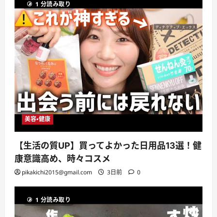
1 分読み取り
美容・健康
【生活の質UP】買ってよかった日用品13選！健
康意識高め、時々コスメ
pikakichi2015@gmail.com
3日前
0
1 分読み取り