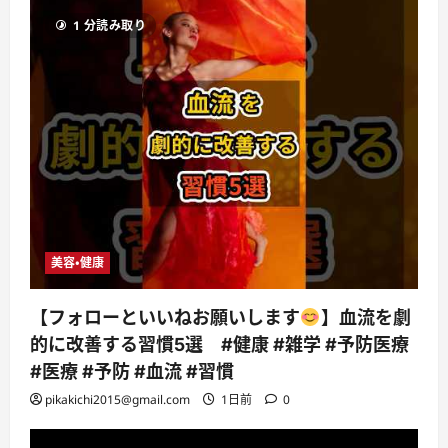
1 分読み取り
美容・健康
【フォローといいねお願いします
】血流を劇
的に改善する習慣5選 #健康 #雑学 #予防医療
#医療 #予防 #血流 #習慣
pikakichi2015@gmail.com
1日前
0