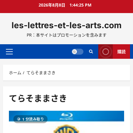
コ
2026年8月8日
1:44:26 PM
ン
テ
les-lettres-et-les-arts.com
ン
ツ
PR：本サイトはプロモーションを含みます
へ
ス
キ
購読
メ
ッ
イ
プ
ン
ホーム
てらそままさき
メ
ニ
ュ
ー
てらそままさき
1 分読み取り