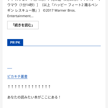
ウマウ（1分14秒）］（以上『ハッピー フィート2 踊るペン
ギン レスキュー隊』） ©2017 Warner Bros.
Entertainment...
ハ
「続きを読む」
ッ
ピ
ー
フ
ィ
PR:PK
ー
ト
ワ
ー
ナ
ー・
ス
ペ
シ
ャ
ピカキチ叢書
ル・
パ
ッ
↑↑↑↑↑↑↑↑↑↑↑↑↑
ク
（初
回
あなたの読みたい本がここにある！
仕
様）
に