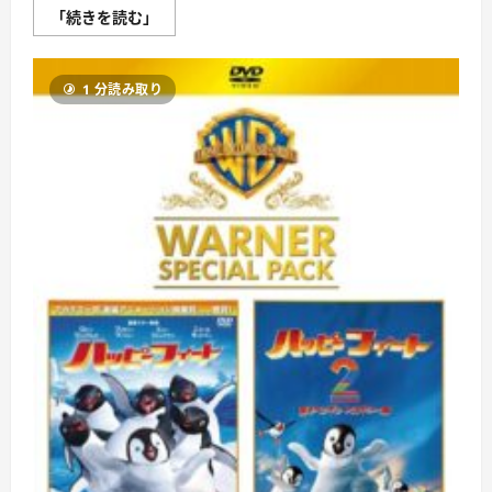
ハ
「続きを読む」
ッ
ピ
ー
フ
1 分読み取り
ィ
ー
ト
ワ
ー
ナ
ー・
ス
ペ
シ
ャ
ル・
パ
ッ
ク
（初
回
仕
様
ブ
ル
ー
レ
イ
デ
ィ