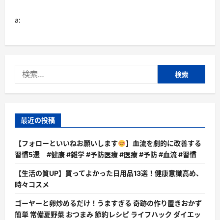
つ
い
て
a:
さ
ら
に
読
む
検
索:
最近の投稿
【フォローといいねお願いします
】血流を劇的に改善する
習慣5選 #健康 #雑学 #予防医療 #医療 #予防 #血流 #習慣
【生活の質UP】買ってよかった日用品13選！健康意識高め、
時々コスメ
ゴーヤーと卵炒めるだけ！うますぎる 奇跡の作り置きおかず
簡単 常備夏野菜 おつまみ 節約レシピ ライフハック ダイエッ