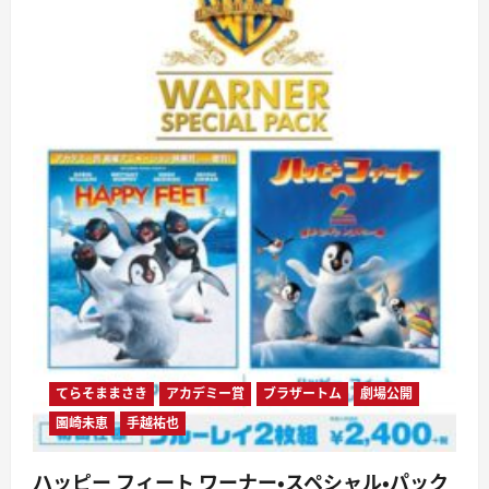
てらそままさき
アカデミー賞
ブラザートム
劇場公開
園崎未恵
手越祐也
ハッピー フィート ワーナー・スペシャル・パック