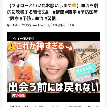
【フォローといいねお願いします
】血流を劇
的に改善する習慣5選 #健康 #雑学 #予防医療
#医療 #予防 #血流 #習慣
pikakichi2015@gmail.com
17時間前
0
1 分読み取り
美容・健康