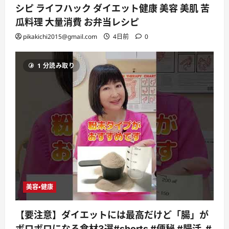
シピ ライフハック ダイエット健康 美容 美肌 苦
瓜料理 大量消費 お弁当レシピ
pikakichi2015@gmail.com
4日前
0
1 分読み取り
美容・健康
【要注意】ダイエットには最高だけど「腸」が
ボロボロになる食材3選#shorts #便秘 #腸活 #