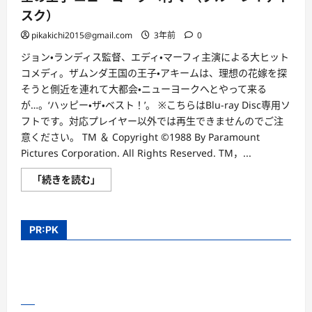
スク）
pikakichi2015@gmail.com
3年前
0
ジョン・ランディス監督、エディ・マーフィ主演による大ヒット
コメディ。ザムンダ王国の王子・アキームは、理想の花嫁を探
そうと側近を連れて大都会・ニューヨークへとやって来る
が…。‘ハッピー・ザ・ベスト！’。 ※こちらはBlu-ray Disc専用ソ
フトです。対応プレイヤー以外では再生できませんのでご注
意ください。 TM ＆ Copyright ©1988 By Paramount
Pictures Corporation. All Rights Reserved. TM，...
星
「続きを読む」
の
王
子
ニ
ュ
PR:PK
ー
ヨ
ー
ク
へ
行
く
（ブ