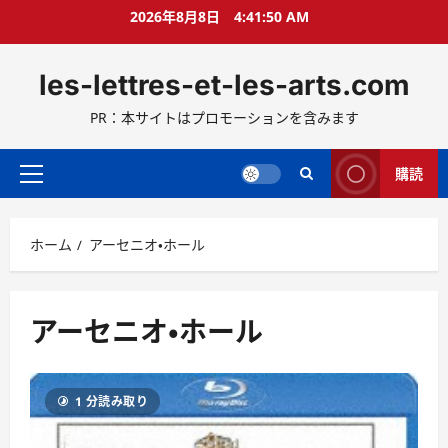
コ
2026年8月8日
4:41:51 AM
ン
テ
les-lettres-et-les-arts.com
ン
ツ
PR：本サイトはプロモーションを含みます
へ
ス
キ
購読
メ
ッ
イ
プ
ン
ホーム
アーセニオ・ホール
メ
ニ
ュ
ー
アーセニオ・ホール
1 分読み取り