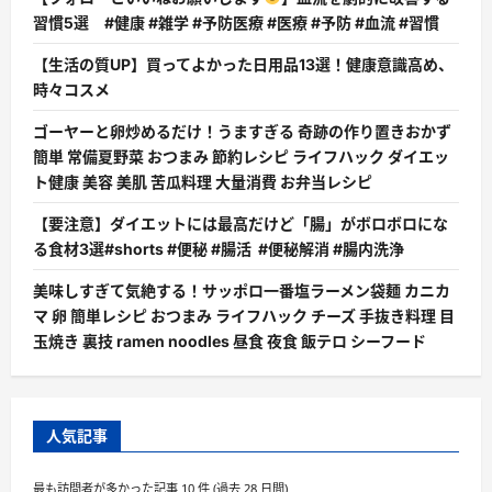
習慣5選 #健康 #雑学 #予防医療 #医療 #予防 #血流 #習慣
【生活の質UP】買ってよかった日用品13選！健康意識高め、
時々コスメ
ゴーヤーと卵炒めるだけ！うますぎる 奇跡の作り置きおかず
簡単 常備夏野菜 おつまみ 節約レシピ ライフハック ダイエッ
ト健康 美容 美肌 苦瓜料理 大量消費 お弁当レシピ
【要注意】ダイエットには最高だけど「腸」がボロボロにな
る食材3選#shorts #便秘 #腸活 #便秘解消 #腸内洗浄
美味しすぎて気絶する！サッポロ一番塩ラーメン袋麺 カニカ
マ 卵 簡単レシピ おつまみ ライフハック チーズ 手抜き料理 目
玉焼き 裏技 ramen noodles 昼食 夜食 飯テロ シーフード
人気記事
最も訪問者が多かった記事 10 件 (過去 28 日間)