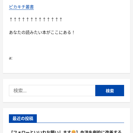
ル
ー
ピカキチ叢書
レ
イ
デ
↑↑↑↑↑↑↑↑↑↑↑↑↑
ィ
ス
ク）
あなたの読みたい本がここにある！
に
つ
い
て
さ
ら
a:
に
読
む
検
索:
最近の投稿
【フォローといいねお願いします
】血流を劇的に改善する