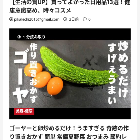
【生活の質UP】買ってよかった日用品13選！健
康意識高め、時々コスメ
pikakichi2015@gmail.com
3日前
0
1 分読み取り
美容・健康
ゴーヤーと卵炒めるだけ！うますぎる 奇跡の作
り置きおかず 簡単 常備夏野菜 おつまみ 節約レ