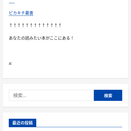
ら
に
読
ピカキチ叢書
む
↑↑↑↑↑↑↑↑↑↑↑↑↑
あなたの読みたい本がここにある！
a:
検
索:
最近の投稿