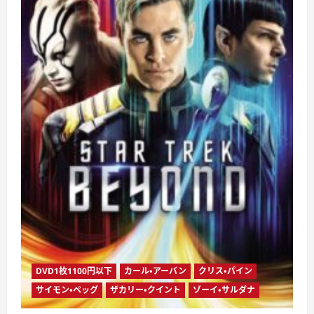
ダ
ー
ク
ネ
ス
（ブ
ル
ー
レ
イ
デ
ィ
ス
ク）
に
つ
い
て
さ
ら
に
読
む
DVD1枚1100円以下
カール・アーバン
クリス・パイン
サイモン・ペッグ
ザカリー・クイント
ゾーイ・サルダナ