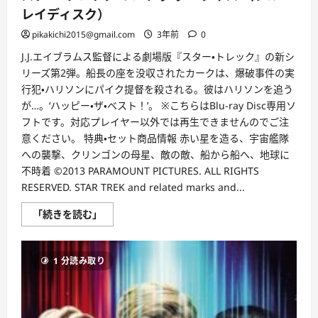
レイディスク）
pikakichi2015@gmail.com
3年前
0
J.J.エイブラムス監督による劇場版『スター・トレック』の新シ
リーズ第2弾。船長の座を没収されたカークは、爆破事件の実
行犯・ハリソンにパイク提督を殺される。彼はハリソンを追う
が…。‘ハッピー・ザ・ベスト！’。 ※こちらはBlu-ray Disc専用ソ
フトです。対応プレイヤー以外では再生できませんのでご注
意ください。 特典・セット商品情報 赤い星を造る、宇宙艦隊
への襲撃、クリンゴンの母星、敵の敵、船から船へ、地球に
不時着 ©2013 PARAMOUNT PICTURES. ALL RIGHTS
RESERVED. STAR TREK and related marks and...
ス
「続きを読む」
タ
ー・
ト
レ
1 分読み取り
ッ
ク
イ
ン
ト
ゥ・