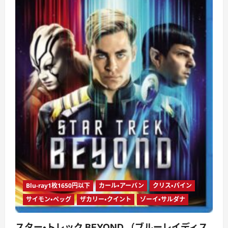
Blu-ray1枚1650円以下
カール・アーバン
クリス・パイン
サイモン・ペッグ
ザカリー・クイント
ゾーイ・サルダナ
スター・トレック BEYOND （ブルーレイディス