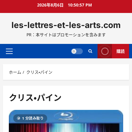
コ
2026年8月6日
10:50:58 PM
ン
テ
les-lettres-et-les-arts.com
ン
ツ
PR：本サイトはプロモーションを含みます
へ
ス
キ
購読
メ
ッ
イ
プ
ン
ホーム
クリス・パイン
メ
ニ
ュ
ー
クリス・パイン
1 分読み取り