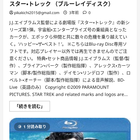
スター・トレック （ブルーレイディスク）
pikakichi2015@gmail.com
3年前
0
J.J.エイブラムス監督による劇場版『スター・トレック』の新シ
リーズ第1弾。宇宙船・エンタープライズ号の乗組員となった
カークが、エポックら仲間と共に数々の危機を乗り越えてい
く。‘ハッピー・ザ・ベスト！’。 ※こちらはBlu-ray Disc専用ソ
フトです。対応プレイヤー以外では再生できませんのでご注
意ください。 特典・セット商品情報 J.J.エイブラムス（監督/製
作）、ブライアン・バーク（製作総指揮）、アレックス・カーツ
マン（脚本/製作総指揮）、デイモン・リンデロフ（製作）、ロ
ベルト・オーチー（脚本/製作総指揮）による音声解説、BD-
Live（英語のみ） Copyright ©2009 PARAMOUNT
PICTURES. STAR TREK and related marks and logos are...
ス
「続きを読む」
タ
ー・
ト
レ
1 分読み取り
ッ
ク
（ブ