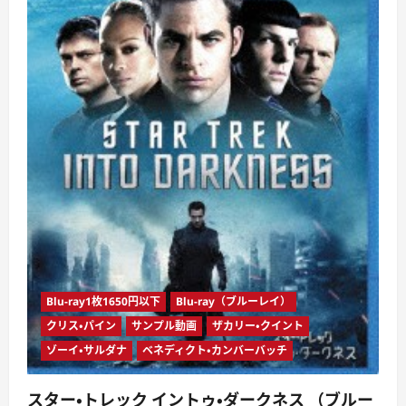
ル
ー
レ
イ
デ
ィ
ス
ク）
に
つ
い
て
さ
ら
に
読
む
Blu-ray1枚1650円以下
Blu-ray（ブルーレイ）
クリス・パイン
サンプル動画
ザカリー・クイント
ゾーイ・サルダナ
ベネディクト・カンバーバッチ
スター・トレック イントゥ・ダークネス （ブルー