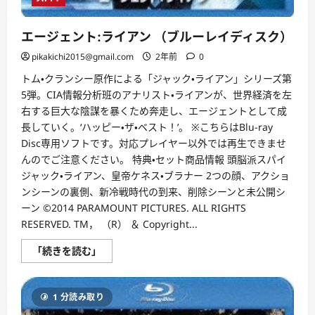
エージェント:ライアン （ブルーレイディスク）
pikakichi2015@gmail.com
2年前
0
トム・クランシー原作による「ジャック・ライアン」シリーズ第
5弾。CIA情報分析班のアナリスト・ライアンが、世界経済を左
右する巨大な陰謀を暴くため奔走し、エージェントとして成
長していく。‘ハッピー・ザ・ベスト！’。 ※こちらはBlu-ray
Disc専用ソフトです。対応プレイヤー以外では再生できませ
んのでご注意ください。 特典・セット商品情報 頭脳派スパイ
ジャック・ライアン、皇帝ケネス・ブラナー 2つの顔、アクショ
ンシーンの裏側、新冷戦時代の到来、削除シーンと未公開シ
ーン ©2014 PARAMOUNT PICTURES. ALL RIGHTS
RESERVED. TM， （R） ＆ Copyright...
エ
「続きを読む」
ー
ジ
ェ
ン
1 分読み取り
ト:
ラ