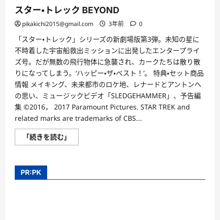
スター・トレック BEYOND
pikakichi2015@gmail.com
3年前
0
「スター・トレック」シリーズの新劇場版第3弾。未知の星に
不時着した宇宙船救出ミッションに出発したエンタープライ
ズ号。だが無数の飛行物体に急襲され、カークたちは散り散
りになってしまう。‘ハッピー・ザ・ベスト！’。 特典・セット商品
情報 メイキング、未来都市のロケ地、レナードとアントンへ
の思い、ミュージックビデオ「SLEDGEHAMMER」、予告編
集 ©2016， 2017 Paramount Pictures. STAR TREK and
related marks are trademarks of CBS...
ス
「続きを読む」
タ
ー・
ト
レ
ッ
PR:PK
ク
BEYOND
に
つ
い
て
さ