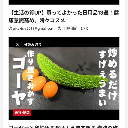
【生活の質UP】買ってよかった日用品13選！健
康意識高め、時々コスメ
pikakichi2015@gmail.com
11時間前
0
1 分読み取り
美容・健康