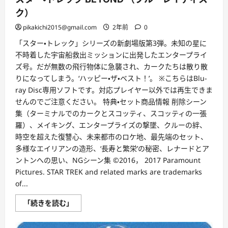
ク）
pikakichi2015@gmail.com
2年前
0
「スター・トレック」シリーズの新劇場版第3弾。未知の星に
不時着した宇宙船救出ミッションに出発したエンタープライ
ズ号。だが無数の飛行物体に急襲され、カークたちは散り散
りになってしまう。‘ハッピー・ザ・ベスト！’。 ※こちらはBlu-
ray Disc専用ソフトです。対応プレイヤー以外では再生できま
せんのでご注意ください。 特典・セット商品情報 削除シーン
集（ターミナルでのカークとスコッティ、スコッティの一張
羅）、メイキング、エンタープライズの撃墜、クルーの絆、
時空を超えた復讐心、未来都市のロケ地、最先端のセット、
多様なエイリアンの造形、‘長寿と繁栄’の秘密、レナードとア
ントンへの思い、NGシーン集 ©2016， 2017 Paramount
Pictures. STAR TREK and related marks are trademarks
of...
ス
「続きを読む」
タ
ー・
ト