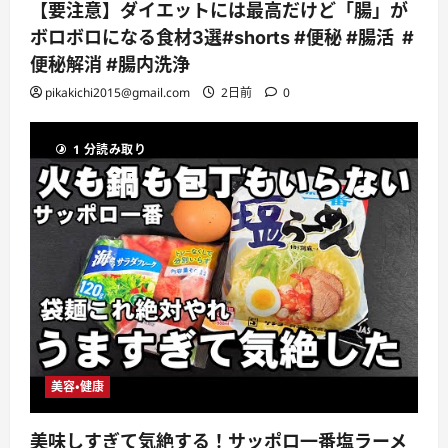
【要注意】ダイエットには最高だけど「腸」が
ボロボロになる食材3選#shorts #便秘 #腸活 #
便秘解消 #腸内洗浄
pikakichi2015@gmail.com
2日前
0
1 分読み取り
美容・健康
美味しすぎて気絶する！サッポロ一番塩ラーメ