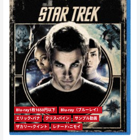
イ
ア
ン
（ブ
ル
ー
レ
イ
デ
ィ
ス
ク）
に
つ
い
て
さ
ら
に
読
む
Blu-ray1枚1650円以下
Blu-ray（ブルーレイ）
エリック・バナ
クリス・パイン
サンプル動画
ザカリー・クイント
レナード・ニモイ