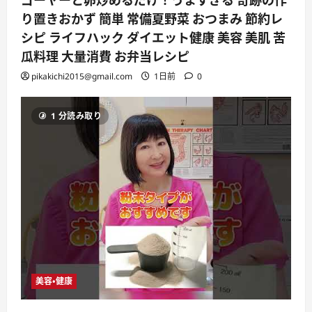
ゴーヤーと卵炒めるだけ！うますぎる 奇跡の作
り置きおかず 簡単 常備夏野菜 おつまみ 節約レ
シピ ライフハック ダイエット健康 美容 美肌 苦
瓜料理 大量消費 お弁当レシピ
pikakichi2015@gmail.com
1日前
0
1 分読み取り
美容・健康