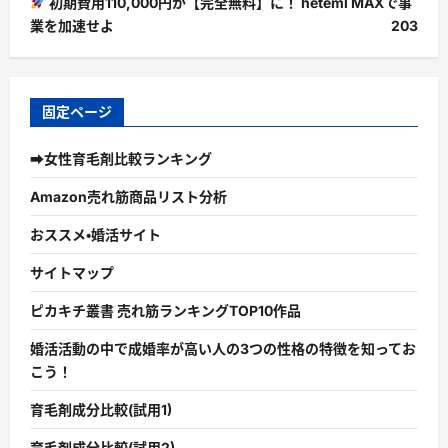
初期費用110,000円が【完全無料】に！ heteml MAXで事
業を加速せよ
203
固定ページ
➡女性育毛剤比較ランキング
Amazon売れ筋商品リスト分析
おススメ・婚活サイト
サイトマップ
ピカキチ叢書 売れ筋ランキングTOP10作品
婚活活動の中で成婚率が高い人の3つの性格の特徴を知ってお
こう！
育毛剤成分比較(試用1)
育毛剤成分比較(試用2)