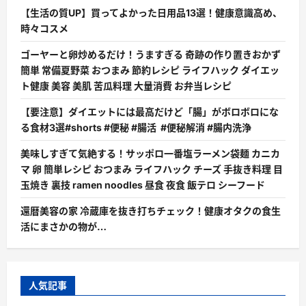
【生活の質UP】買ってよかった日用品13選！健康意識高め、
時々コスメ
ゴーヤーと卵炒めるだけ！うますぎる 奇跡の作り置きおかず
簡単 常備夏野菜 おつまみ 節約レシピ ライフハック ダイエッ
ト健康 美容 美肌 苦瓜料理 大量消費 お弁当レシピ
【要注意】ダイエットには最高だけど「腸」がボロボロにな
る食材3選#shorts #便秘 #腸活 #便秘解消 #腸内洗浄
美味しすぎて気絶する！サッポロ一番塩ラーメン袋麺 カニカ
マ 卵 簡単レシピ おつまみ ライフハック チーズ 手抜き料理 目
玉焼き 裏技 ramen noodles 昼食 夜食 飯テロ シーフード
還暦美容の家 冷蔵庫を抜き打ちチェック！健康オタクの食生
活にまさかの物が…
人気記事