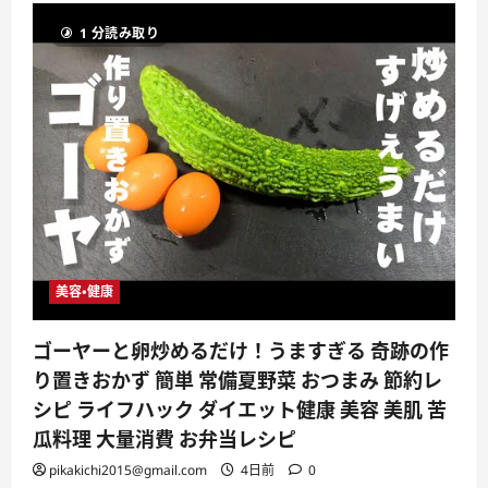
1 分読み取り
美容・健康
ゴーヤーと卵炒めるだけ！うますぎる 奇跡の作
り置きおかず 簡単 常備夏野菜 おつまみ 節約レ
シピ ライフハック ダイエット健康 美容 美肌 苦
瓜料理 大量消費 お弁当レシピ
pikakichi2015@gmail.com
4日前
0