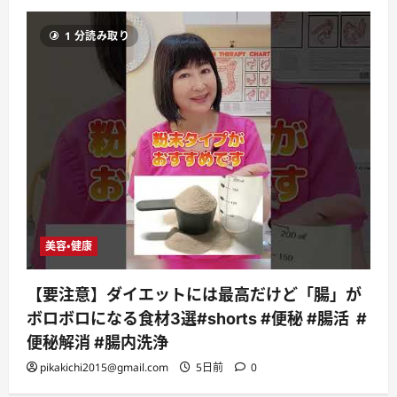
1 分読み取り
美容・健康
【要注意】ダイエットには最高だけど「腸」が
ボロボロになる食材3選#shorts #便秘 #腸活 #
便秘解消 #腸内洗浄
pikakichi2015@gmail.com
5日前
0