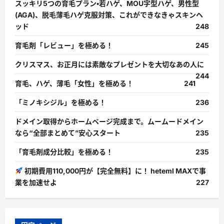
スッキリ5つの育毛プラン・若ハゲ、MOU字型ハゲ、男性型
(AGA)、脱毛薄毛ハゲ克服対策、これができなきゃスキンヘ
ッド
248
育毛剤「レビュー」を極める！
245
クリスマス、お正月には素敵なプレゼントを大切なあの人に
244
育毛、ハゲ、薄毛「女性」を極める！
241
「ミノキシジル」を極める！
236
ドメイン取得からホームページ完成まで。ムームードメイン
なら“全部まとめて”安心スタート
235
「育毛剤成分比較」を極める！
235
初期費用110,000円が【完全無料】に！ heteml MAXで事
業を加速せよ
227