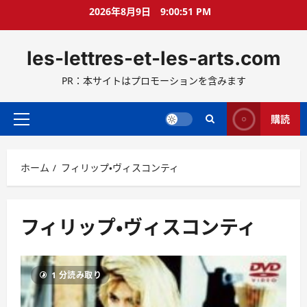
コ
2026年8月9日
9:00:52 PM
ン
テ
les-lettres-et-les-arts.com
ン
ツ
PR：本サイトはプロモーションを含みます
へ
ス
キ
購読
メ
ッ
イ
プ
ン
ホーム
フィリップ・ヴィスコンティ
メ
ニ
ュ
ー
フィリップ・ヴィスコンティ
1 分読み取り