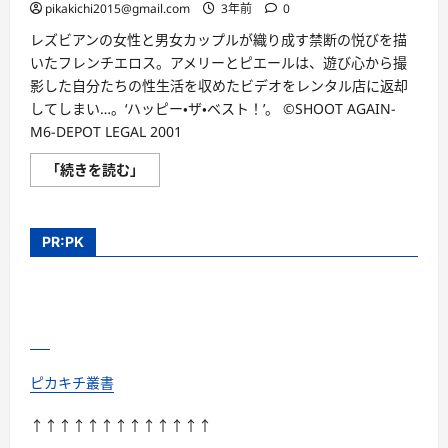
pikakichi2015@gmail.com
3年前
0
レズビアンの女性と男女カップルが織り成す禁断の悦びを描
いたフレンチエロス。アメリーとピエールは、遊び心から撮
影した自分たちの性生活を収めたビデオをレンタル店に返却
してしまい…。‘ハッピー・ザ・ベスト！’。 ©SHOOT AGAIN-
M6-DEPOT LEGAL 2001
タ
「続きを読む」
ブ
ー
に
つ
い
PR:PK
て
さ
ら
に
読
む
ピカキチ叢書
↑↑↑↑↑↑↑↑↑↑↑↑↑