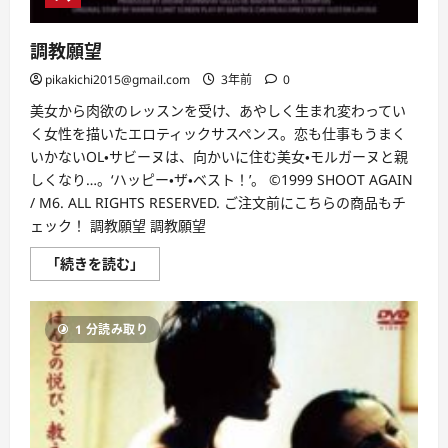
調教願望
pikakichi2015@gmail.com
3年前
0
美女から肉欲のレッスンを受け、あやしく生まれ変わってい
く女性を描いたエロティックサスペンス。恋も仕事もうまく
いかないOL・サビーヌは、向かいに住む美女・モルガーヌと親
しくなり…。‘ハッピー・ザ・ベスト！’。 ©1999 SHOOT AGAIN
/ M6. ALL RIGHTS RESERVED. ご注文前にこちらの商品もチ
ェック！ 調教願望 調教願望
調
「続きを読む」
教
願
望
に
1 分読み取り
つ
い
て
さ
ら
に
読
む