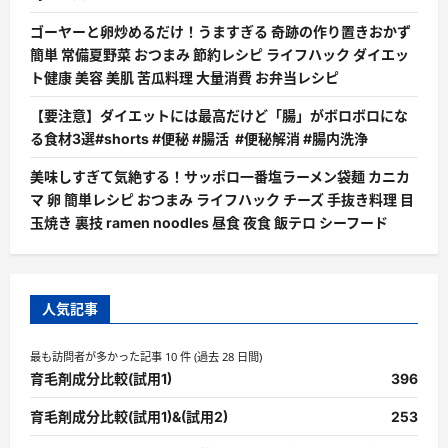
ゴーヤーと卵炒めるだけ！うますぎる 奇跡の作り置きおかず
簡単 常備夏野菜 おつまみ 節約レシピ ライフハック ダイエッ
ト健康 美容 美肌 苦瓜料理 大量消費 お弁当レシピ
【要注意】ダイエットには最高だけど「腸」がボロボロにな
る食材3選#shorts #便秘 #腸活 #便秘解消 #腸内洗浄
美味しすぎて気絶する！サッポロ一番塩ラーメン袋麺 カニカ
マ 卵 簡単レシピ おつまみ ライフハック チーズ 手抜き料理 目
玉焼き 裏技 ramen noodles 昼食 夜食 飯テロ シーフード
人気記事
最も訪問者が多かった記事 10 件 (過去 28 日間)
育毛剤成分比較(試用1)
396
育毛剤成分比較(試用1)&(試用2)
253