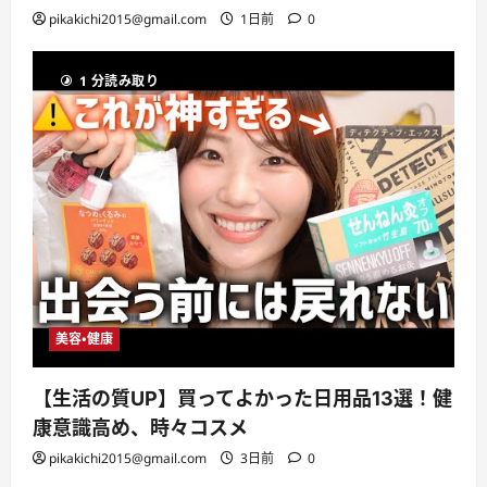
pikakichi2015@gmail.com
1日前
0
1 分読み取り
美容・健康
【生活の質UP】買ってよかった日用品13選！健
康意識高め、時々コスメ
pikakichi2015@gmail.com
3日前
0