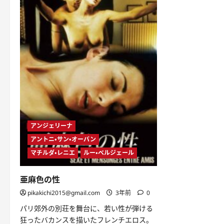
アンジェリーナ
アントニ・サン・オーバン
マチルダ・レニエ
ルー・ベルジェール
亜麻色の性
pikakichi2015@gmail.com
3年前
0
パリ郊外の別荘を舞台に、若い性が弾ける
狂ったバカンスを描いたフレンチエロス。