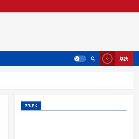
購読
PR:PK