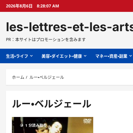
コ
2026年8月6日
8:28:08 AM
ン
テ
les-lettres-et-les-ar
ン
ツ
へ
PR：本サイトはプロモーションを含みます
ス
キ
生活・ライフ
美容・ダイエット・健康
マネー・資産・副業
ッ
プ
ホーム
ルー・ベルジェール
ルー・ベルジェール
1 分読み取り