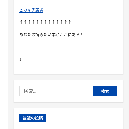
ピカキチ叢書
↑↑↑↑↑↑↑↑↑↑↑↑↑
あなたの読みたい本がここにある！
a:
検
索:
最近の投稿