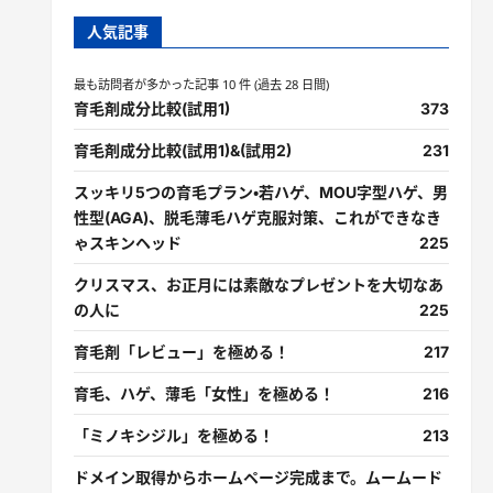
人気記事
最も訪問者が多かった記事 10 件 (過去 28 日間)
育毛剤成分比較(試用1)
373
育毛剤成分比較(試用1)&(試用2)
231
スッキリ5つの育毛プラン・若ハゲ、MOU字型ハゲ、男
性型(AGA)、脱毛薄毛ハゲ克服対策、これができなき
ゃスキンヘッド
225
クリスマス、お正月には素敵なプレゼントを大切なあ
の人に
225
育毛剤「レビュー」を極める！
217
育毛、ハゲ、薄毛「女性」を極める！
216
「ミノキシジル」を極める！
213
ドメイン取得からホームページ完成まで。ムームード