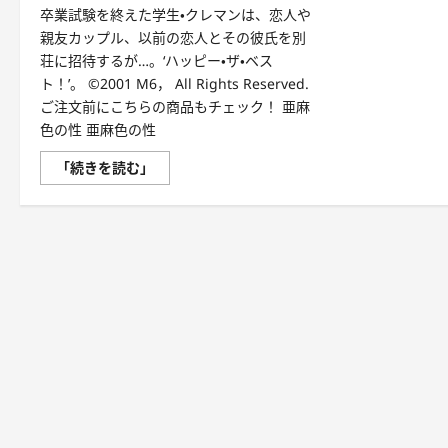
卒業試験を終えた学生・クレマンは、恋人や
親友カップル、以前の恋人とその彼氏を別
荘に招待するが…。‘ハッピー・ザ・ベス
ト！’。 ©2001 M6， All Rights Reserved.
ご注文前にこちらの商品もチェック！ 亜麻
色の性 亜麻色の性
亜
「続きを読む」
麻
色
の
性
に
つ
い
て
さ
ら
に
読
む