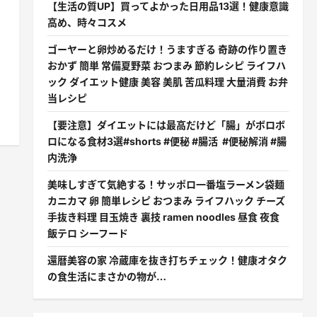
【生活の質UP】買ってよかった日用品13選！健康意識
高め、時々コスメ
ゴーヤーと卵炒めるだけ！うますぎる 奇跡の作り置き
おかず 簡単 常備夏野菜 おつまみ 節約レシピ ライフハ
ック ダイエット健康 美容 美肌 苦瓜料理 大量消費 お弁
当レシピ
【要注意】ダイエットには最高だけど「腸」がボロボ
ロになる食材3選#shorts #便秘 #腸活 #便秘解消 #腸
内洗浄
美味しすぎて気絶する！サッポロ一番塩ラーメン袋麺
カニカマ 卵 簡単レシピ おつまみ ライフハック チーズ
手抜き料理 目玉焼き 裏技 ramen noodles 昼食 夜食
飯テロ シーフード
還暦美容の家 冷蔵庫を抜き打ちチェック！健康オタク
の食生活にまさかの物が…