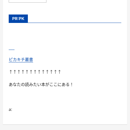
内
マ
リ
ッ
ジ
PR:PK
ハ
ニ
ー
DVD-
BOX
に
つ
い
て
さ
ピカキチ叢書
ら
に
読
↑↑↑↑↑↑↑↑↑↑↑↑↑
む
あなたの読みたい本がここにある！
a: