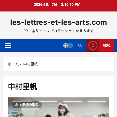
コ
2026年8月7日
3:10:10 PM
ン
テ
les-lettres-et-les-arts.com
ン
ツ
PR：本サイトはプロモーションを含みます
へ
ス
キ
購読
メ
ッ
イ
プ
ン
ホーム
中村里帆
メ
ニ
ュ
ー
中村里帆
1 分読み取り