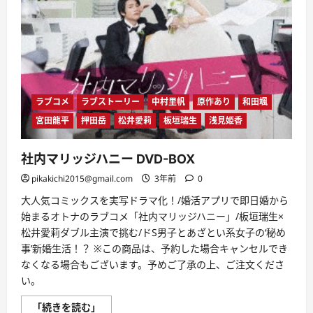
ラブコメ
ラブストーリー
中村里帆
原作あり
和田颯
宮田龍平
押田岳
松井愛莉
板垣瑞生
浅見姫香
社内マリッジハニー DVD-BOX
pikakichi2015@gmail.com
3年前
0
大人気コミックスを実写ドラマ化！/婚活アプリで即日婚から
始まるオトナのラブコメ「社内マリッジハニー」/板垣瑞生×
松井愛莉ダブル主演で挑む/ドS男子とあざとい系女子の‘秘め
事’新婚生活！？ ※この商品は、予約した場合キャンセルでき
なくなる場合もございます。予めご了承の上、ご注文くださ
い。
社
「続きを読む」