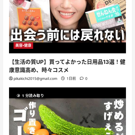
美容・健康
【生活の質UP】買ってよかった日用品13選！健
康意識高め、時々コスメ
pikakichi2015@gmail.com
1日前
0
1 分読み取り