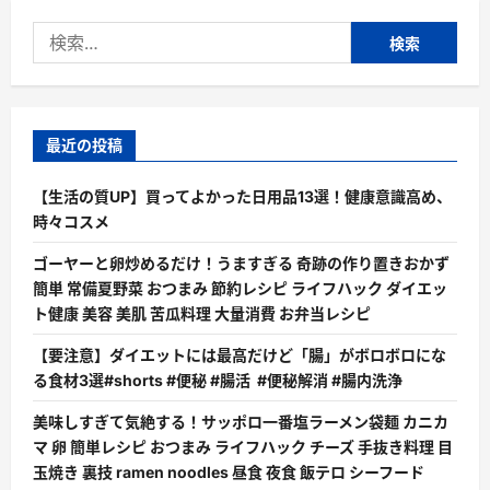
検
索:
最近の投稿
【生活の質UP】買ってよかった日用品13選！健康意識高め、
時々コスメ
ゴーヤーと卵炒めるだけ！うますぎる 奇跡の作り置きおかず
簡単 常備夏野菜 おつまみ 節約レシピ ライフハック ダイエッ
ト健康 美容 美肌 苦瓜料理 大量消費 お弁当レシピ
【要注意】ダイエットには最高だけど「腸」がボロボロにな
る食材3選#shorts #便秘 #腸活 #便秘解消 #腸内洗浄
美味しすぎて気絶する！サッポロ一番塩ラーメン袋麺 カニカ
マ 卵 簡単レシピ おつまみ ライフハック チーズ 手抜き料理 目
玉焼き 裏技 ramen noodles 昼食 夜食 飯テロ シーフード