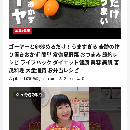
美容・健康
ゴーヤーと卵炒めるだけ！うますぎる 奇跡の作
り置きおかず 簡単 常備夏野菜 おつまみ 節約レ
シピ ライフハック ダイエット健康 美容 美肌 苦
瓜料理 大量消費 お弁当レシピ
pikakichi2015@gmail.com
2日前
0
1 分読み取り