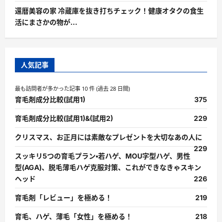
還暦美容の家 冷蔵庫を抜き打ちチェック！健康オタクの食生
活にまさかの物が…
人気記事
最も訪問者が多かった記事 10 件 (過去 28 日間)
育毛剤成分比較(試用1)
375
育毛剤成分比較(試用1)&(試用2)
229
クリスマス、お正月には素敵なプレゼントを大切なあの人に
229
スッキリ5つの育毛プラン・若ハゲ、MOU字型ハゲ、男性
型(AGA)、脱毛薄毛ハゲ克服対策、これができなきゃスキン
ヘッド
226
育毛剤「レビュー」を極める！
219
育毛、ハゲ、薄毛「女性」を極める！
218