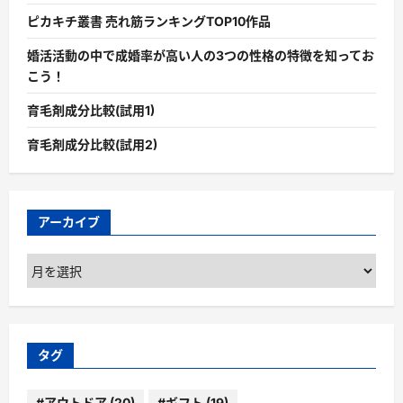
ピカキチ叢書 売れ筋ランキングTOP10作品
婚活活動の中で成婚率が高い人の3つの性格の特徴を知ってお
こう！
育毛剤成分比較(試用1)
育毛剤成分比較(試用2)
アーカイブ
ア
ー
カ
イ
ブ
タグ
#アウトドア
(20)
#ギフト
(19)