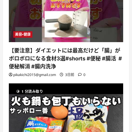
美容・健康
【要注意】ダイエットには最高だけど「腸」が
ボロボロになる食材3選#shorts #便秘 #腸活 #
便秘解消 #腸内洗浄
pikakichi2015@gmail.com
3日前
0
1 分読み取り