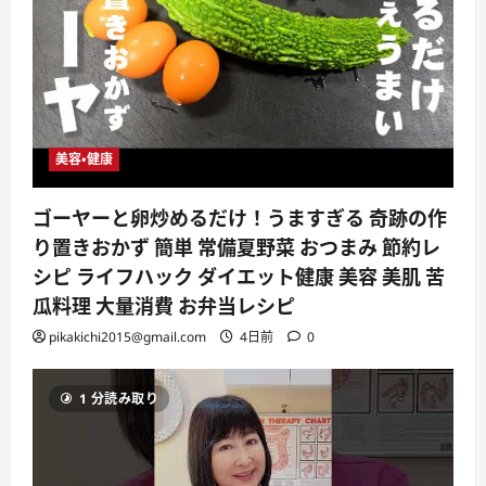
美容・健康
ゴーヤーと卵炒めるだけ！うますぎる 奇跡の作
り置きおかず 簡単 常備夏野菜 おつまみ 節約レ
シピ ライフハック ダイエット健康 美容 美肌 苦
瓜料理 大量消費 お弁当レシピ
pikakichi2015@gmail.com
4日前
0
1 分読み取り