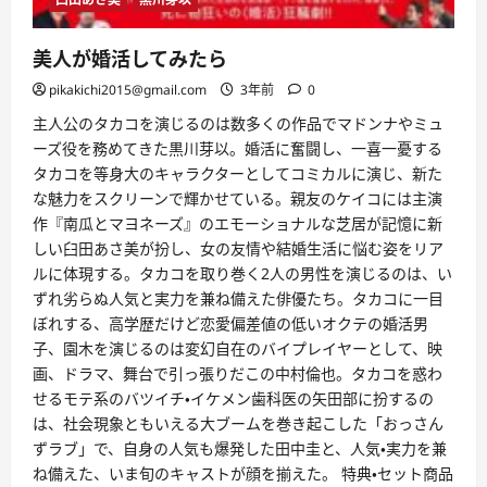
美人が婚活してみたら
pikakichi2015@gmail.com
3年前
0
主人公のタカコを演じるのは数多くの作品でマドンナやミュ
ーズ役を務めてきた黒川芽以。婚活に奮闘し、一喜一憂する
タカコを等身大のキャラクターとしてコミカルに演じ、新た
な魅力をスクリーンで輝かせている。親友のケイコには主演
作『南瓜とマヨネーズ』のエモーショナルな芝居が記憶に新
しい臼田あさ美が扮し、女の友情や結婚生活に悩む姿をリア
ルに体現する。タカコを取り巻く2人の男性を演じるのは、い
ずれ劣らぬ人気と実力を兼ね備えた俳優たち。タカコに一目
ぼれする、高学歴だけど恋愛偏差値の低いオクテの婚活男
子、園木を演じるのは変幻自在のバイプレイヤーとして、映
画、ドラマ、舞台で引っ張りだこの中村倫也。タカコを惑わ
せるモテ系のバツイチ・イケメン歯科医の矢田部に扮するの
は、社会現象ともいえる大ブームを巻き起こした「おっさん
ずラブ」で、自身の人気も爆発した田中圭と、人気・実力を兼
ね備えた、いま旬のキャストが顔を揃えた。 特典・セット商品