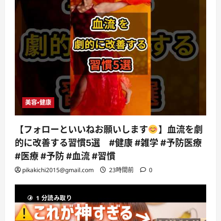
美容・健康
【フォローといいねお願いします
】血流を劇
的に改善する習慣5選 #健康 #雑学 #予防医療
#医療 #予防 #血流 #習慣
pikakichi2015@gmail.com
23時間前
0
1 分読み取り