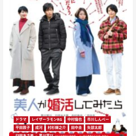
ドラマ
レイザーラモンRG
中村倫也
市川しんぺー
平田敦子
成河
村杉蝉之介
田中圭
矢部太郎
臼田あさ美
黒川芽以