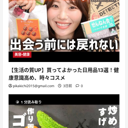
美容・健康
【生活の質UP】買ってよかった日用品13選！健
康意識高め、時々コスメ
pikakichi2015@gmail.com
3日前
0
1 分読み取り