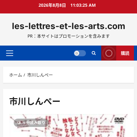
コ
2026年8月8日
11:03:26 AM
ン
テ
les-lettres-et-les-arts.com
ン
ツ
PR：本サイトはプロモーションを含みます
へ
ス
キ
購読
メ
ッ
イ
プ
ン
ホーム
市川しんぺー
メ
ニ
ュ
ー
市川しんぺー
1 分読み取り