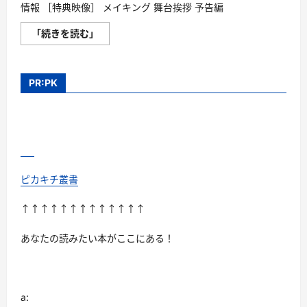
情報 ［特典映像］ メイキング 舞台挨拶 予告編
美
「続きを読む」
人
が
婚
活
し
PR:PK
て
み
た
ら
に
つ
い
て
さ
ら
ピカキチ叢書
に
読
む
↑↑↑↑↑↑↑↑↑↑↑↑↑
あなたの読みたい本がここにある！
a: