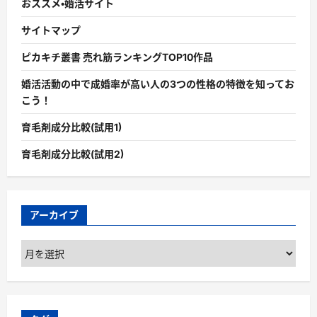
おススメ・婚活サイト
サイトマップ
ピカキチ叢書 売れ筋ランキングTOP10作品
婚活活動の中で成婚率が高い人の3つの性格の特徴を知ってお
こう！
育毛剤成分比較(試用1)
育毛剤成分比較(試用2)
アーカイブ
ア
ー
カ
イ
ブ