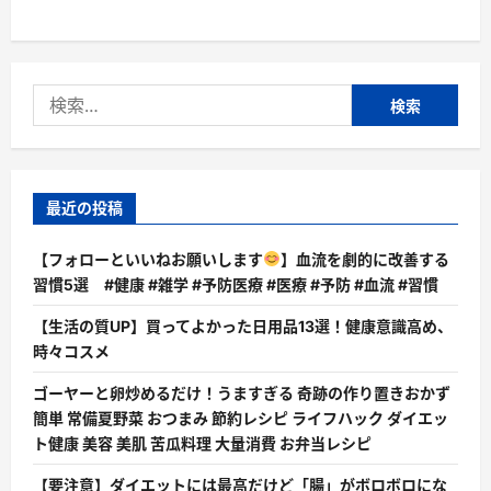
検
索:
最近の投稿
【フォローといいねお願いします
】血流を劇的に改善する
習慣5選 #健康 #雑学 #予防医療 #医療 #予防 #血流 #習慣
【生活の質UP】買ってよかった日用品13選！健康意識高め、
時々コスメ
ゴーヤーと卵炒めるだけ！うますぎる 奇跡の作り置きおかず
簡単 常備夏野菜 おつまみ 節約レシピ ライフハック ダイエッ
ト健康 美容 美肌 苦瓜料理 大量消費 お弁当レシピ
【要注意】ダイエットには最高だけど「腸」がボロボロにな