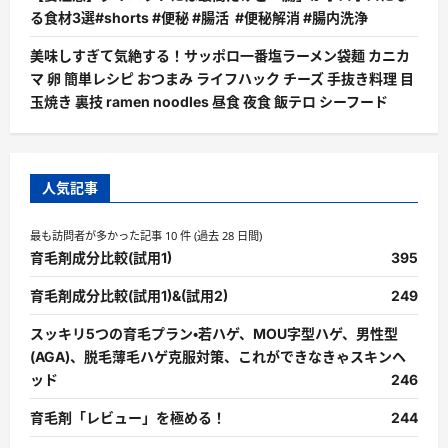
る食材3選#shorts #便秘 #腸活 #便秘解消 #腸内洗浄
美味しすぎて気絶する！サッポロ一番塩ラーメン袋麺 カニカ
マ 卵 簡単レシピ おつまみ ライフハック チーズ 手抜き料理 目
玉焼き 裏技 ramen noodles 昼食 夜食 飯テロ シーフード
人気記事
最も訪問者が多かった記事 10 件 (過去 28 日間)
育毛剤成分比較(試用1)
395
育毛剤成分比較(試用1)&(試用2)
249
スッキリ5つの育毛プラン・若ハゲ、MOU字型ハゲ、男性型
(AGA)、脱毛薄毛ハゲ克服対策、これができなきゃスキンヘ
ッド
246
育毛剤「レビュー」を極める！
244