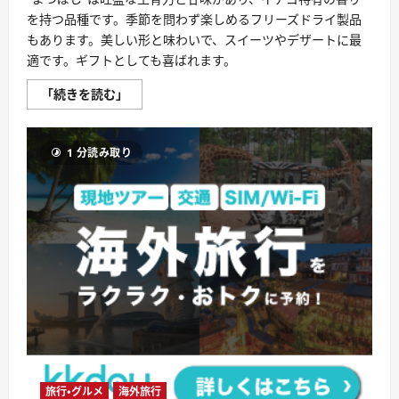
解
を持つ品種です。季節を問わず楽しめるフリーズドライ製品
説】
に
もあります。美しい形と味わいで、スイーツやデザートに最
つ
適です。ギフトとしても喜ばれます。
い
て
さ
よ
「続きを読む」
ら
つ
に
ぼ
読
し
む
評
1 分読み取り
判、
良
い
口
コ
ミ、
悪
い
口
コ
ミ、
メ
リ
ッ
ト
と
デ
メ
リ
ッ
旅行・グルメ
海外旅行