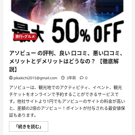
リ
ッ
ト
と
デ
メ
リ
ッ
ト
旅行・グルメ
は
ど
う
アソビュー の評判、良い 口コミ、悪い口コミ、
な
の？
メリットとデメリットはどうなの？ 【徹底解
【徹
底
説】
解
説】
pikakichi2015@gmail.com
3年前
0
に
つ
アソビューは、観光地でのアクティビティ、イベント、観光
い
て
チケットをオンラインで予約することができるサービスで
さ
ら
す。他社サイトより1円でもアソビューのサイトの料金が高い
に
と、差額の2倍のアソビュー！ポイントが付与される最安値保
読
む
証もあります。
ア
「続きを読む」
ソ
ビ