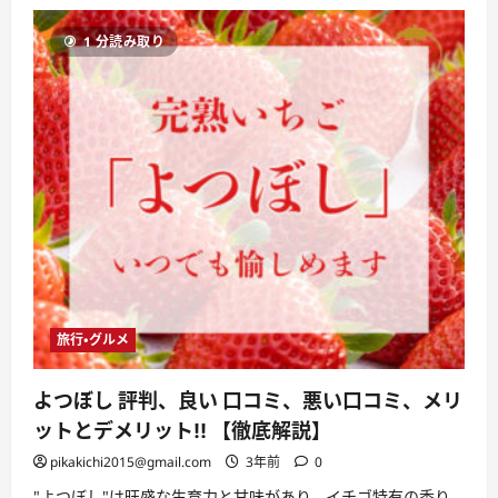
ュ
ー
1 分読み取り
の
評
判、
良
い
口
コ
ミ、
悪
い
口
コ
ミ、
メ
リ
ッ
ト
と
デ
メ
旅行・グルメ
リ
ッ
ト
よつぼし 評判、良い 口コミ、悪い口コミ、メリ
は
ど
ットとデメリット!! 【徹底解説】
う
な
pikakichi2015@gmail.com
3年前
0
の？
【徹
底
"よつぼし"は旺盛な生育力と甘味があり、イチゴ特有の香り