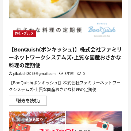
口
コ
ミ、
悪
い
口
コ
ミ、
メ
旅行・グルメ
リ
ッ
ト
【BonQuish(ボンキッシュ)】株式会社ファミリ
と
デ
ーネットワークシステムズ・上質な国産おさかな
メ
リ
料理の定期便
ッ
ト!!
pikakichi2015@gmail.com
3年前
0
に
つ
【BonQuish(ボンキッシュ)】株式会社ファミリーネットワー
い
て
クシステムズ・上質な国産おさかな料理の定期便
さ
ら
に
【BonQuish(ボ
「続きを読む」
読
ン
む
キ
ッ
シ
1 分読み取り
ュ)】
株
式