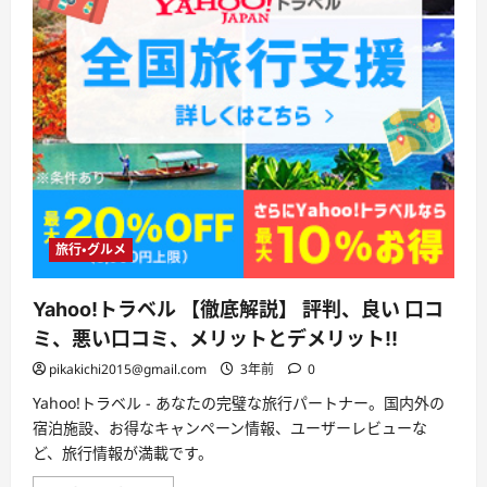
会
社
フ
ァ
ミ
リ
ー
ネ
ッ
ト
ワ
ー
ク
シ
ス
テ
ム
旅行・グルメ
ズ・
上
質
Yahoo!トラベル 【徹底解説】 評判、良い 口コ
な
国
ミ、悪い口コミ、メリットとデメリット!!
産
お
pikakichi2015@gmail.com
3年前
0
さ
か
な
Yahoo!トラベル - あなたの完璧な旅行パートナー。国内外の
料
宿泊施設、お得なキャンペーン情報、ユーザーレビューな
理
の
ど、旅行情報が満載です。
定
期