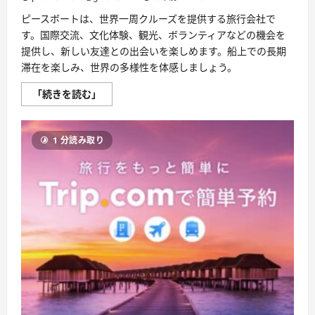
説】
ピースボートは、世界一周クルーズを提供する旅行会社で
に
つ
す。国際交流、文化体験、観光、ボランティアなどの機会を
い
て
提供し、新しい友達との出会いを楽しめます。船上での長期
さ
滞在を楽しみ、世界の多様性を体感しましょう。
ら
に
読
ピ
「続きを読む」
む
ー
ス
ボ
ー
1 分読み取り
ト
の
評
判、
良
い
口
コ
ミ、
悪
い
口
コ
ミ、
メ
リ
ッ
ト