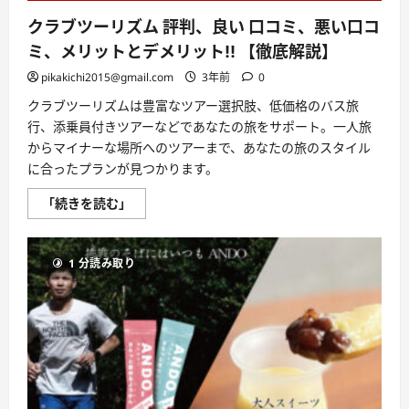
ッ
ト!!
クラブツーリズム 評判、良い 口コミ、悪い口コ
【徹
底
ミ、メリットとデメリット!! 【徹底解説】
解
説】
pikakichi2015@gmail.com
3年前
0
に
つ
い
クラブツーリズムは豊富なツアー選択肢、低価格のバス旅
て
行、添乗員付きツアーなどであなたの旅をサポート。一人旅
さ
ら
からマイナーな場所へのツアーまで、あなたの旅のスタイル
に
に合ったプランが見つかります。
読
む
ク
「続きを読む」
ラ
ブ
ツ
ー
1 分読み取り
リ
ズ
ム
評
判、
良
い
口
コ
ミ、
悪
い