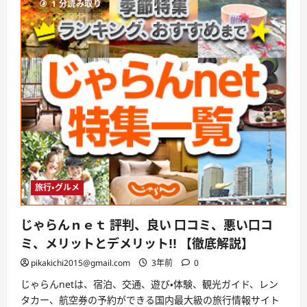
1 分読み取り
臭
撃
退
ウ
エ
ッ
ト
タ
オ
ル
の
評
判、
良
い
口
コ
ミ、
悪
い
旅行・グルメ
口
コ
ミ、
じゃらんｎｅｔ 評判、良い 口コミ、悪い口コ
メ
リ
ミ、メリットとデメリット!! 【徹底解説】
ッ
ト
pikakichi2015@gmail.com
3年前
0
と
デ
メ
じゃらんnetは、宿泊、交通、遊び・体験、観光ガイド、レン
リ
タカー、航空券の予約ができる国内最大級の旅行情報サイト
ッ