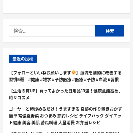
つ
い
て
さ
ら
に
読
検
む
索:
最近の投稿
【フォローといいねお願いします
】血流を劇的に改善する
習慣5選 #健康 #雑学 #予防医療 #医療 #予防 #血流 #習慣
【生活の質UP】買ってよかった日用品13選！健康意識高め、
時々コスメ
ゴーヤーと卵炒めるだけ！うますぎる 奇跡の作り置きおかず
簡単 常備夏野菜 おつまみ 節約レシピ ライフハック ダイエッ
ト健康 美容 美肌 苦瓜料理 大量消費 お弁当レシピ