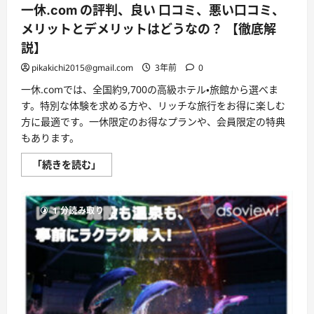
ッ
一休.com の評判、良い 口コミ、悪い口コミ、
ト!!
【徹
メリットとデメリットはどうなの？ 【徹底解
底
解
説】
説】
に
pikakichi2015@gmail.com
3年前
0
つ
い
一休.comでは、全国約9,700の高級ホテル・旅館から選べま
て
さ
す。特別な体験を求める方や、リッチな旅行をお得に楽しむ
ら
に
方に最適です。一休限定のお得なプランや、会員限定の特典
読
もあります。
む
一
「続きを読む」
休.com
の
評
判、
1 分読み取り
良
い
口
コ
ミ、
悪
い
口
コ
ミ、
メ