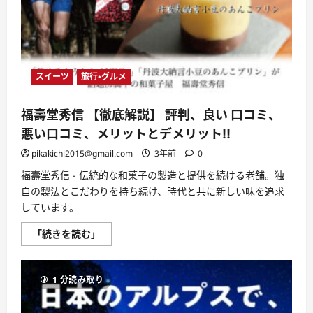
口
コ
ミ、
メ
リ
ッ
ト
と
スイーツ
旅行・グルメ
デ
メ
リ
福壽堂秀信 【徹底解説】 評判、良い 口コミ、
ッ
ト!!
悪い口コミ、メリットとデメリット!!
【徹
底
pikakichi2015@gmail.com
3年前
0
解
説】
に
福壽堂秀信 - 伝統的な和菓子の製造と提供を続ける老舗。独
つ
自の製法とこだわりを持ち続け、時代と共に新しい味を追求
い
て
しています。
さ
ら
福
に
「続きを読む」
壽
読
堂
む
秀
信
1 分読み取り
【徹
底
解
説】