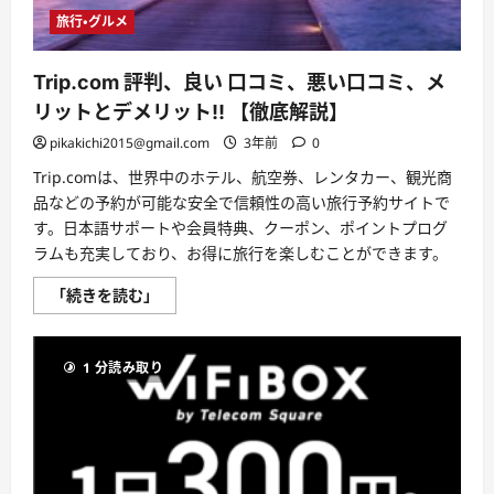
と
デ
旅行・グルメ
メ
リ
ッ
Trip.com 評判、良い 口コミ、悪い口コミ、メ
ト
は
リットとデメリット!! 【徹底解説】
ど
う
pikakichi2015@gmail.com
3年前
0
な
の？
【徹
Trip.comは、世界中のホテル、航空券、レンタカー、観光商
底
品などの予約が可能な安全で信頼性の高い旅行予約サイトで
解
説】
す。日本語サポートや会員特典、クーポン、ポイントプログ
に
ラムも充実しており、お得に旅行を楽しむことができます。
つ
い
て
Trip.com
「続きを読む」
さ
評
ら
判、
に
良
読
い
む
1 分読み取り
口
コ
ミ、
悪
い
口
コ
ミ、