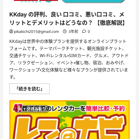
ト!!
【徹
底
KKday の評判、良い 口コミ、悪い口コミ、メ
解
説】
リットとデメリットはどうなの？ 【徹底解説】
に
つ
pikakichi2015@gmail.com
3年前
0
い
て
さ
KKdayは世界中の体験プランを提供するオンラインプラット
ら
フォームです。テーマパークチケット、観光施設チケット、
に
読
交通チケット、Wi-Fiレンタル・SIMカード、グルメ、アウトド
む
ア、リラクゼーション、イベント・催し物、宿泊、おみやげ、
ワークショップ・文化体験など様々なプランが提供されていま
す。
KKday
「続きを読む」
の
評
判、
良
1 分読み取り
い
口
コ
ミ、
悪
い
口