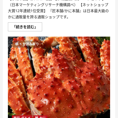
い
て
（日本マーケティングリサーチ機構調べ） 【ネットショップ
さ
大賞12年連続1位受賞】 『匠本舗/かに本舗』は日本最大級の
ら
に
かに通販量を誇る通販ショップです。
読
む
カ
「続きを読む」
ニ
通
販
売
1 分読み取り
上
日
本
一！？
知
名
度
抜
群
【か
に
本
舗】・
カ
ニ
を
買
う
た
め