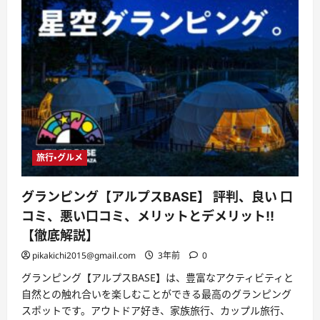
評
判、
良
い
口
コ
ミ、
悪
い
口
コ
ミ、
メ
リ
ッ
ト
旅行・グルメ
と
デ
メ
グランピング【アルプスBASE】 評判、良い 口
リ
ッ
コミ、悪い口コミ、メリットとデメリット!!
ト!!
に
【徹底解説】
つ
い
pikakichi2015@gmail.com
3年前
0
て
さ
グランピング【アルプスBASE】は、豊富なアクティビティと
ら
に
自然との触れ合いを楽しむことができる最高のグランピング
読
む
スポットです。アウトドア好き、家族旅行、カップル旅行、