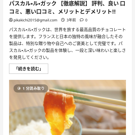
パスカル・ル・ガック 【徹底解説】 評判、良い 口
デ
メ
コミ、悪い口コミ、メリットとデメリット!!
リ
ッ
pikakichi2015@gmail.com
3年前
0
ト!!
【徹
底
パスカル・ル・ガックは、世界を旅する最高品質のチョコレート
解
を提供します。フランスと日本の独特の風味が融合したその
説】
に
製品は、特別な贈り物や自己へのご褒美として完璧です。パ
つ
スカル・ル・ガックの製品を体験し、一段と深い味わいと楽しさ
い
て
を発見してください。
さ
ら
に
パ
「続きを読む」
読
ス
む
カ
ル・
ル・
1 分読み取り
ガ
ッ
ク
【徹
底
解
説】
評
判、
良
い