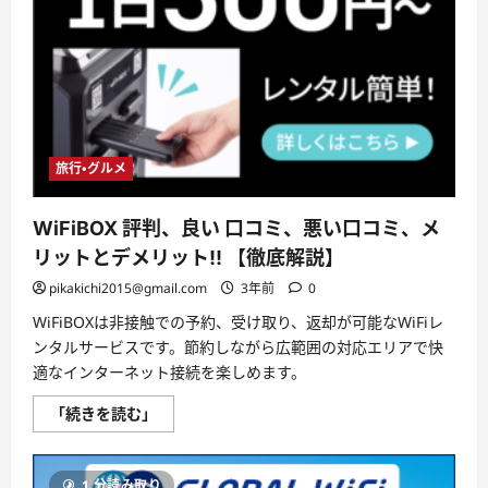
メ
リ
ッ
ト
と
デ
メ
リ
ッ
ト!!
【徹
底
旅行・グルメ
解
説】
に
WiFiBOX 評判、良い 口コミ、悪い口コミ、メ
つ
い
リットとデメリット!! 【徹底解説】
て
さ
pikakichi2015@gmail.com
3年前
0
ら
に
読
WiFiBOXは非接触での予約、受け取り、返却が可能なWiFiレ
む
ンタルサービスです。節約しながら広範囲の対応エリアで快
適なインターネット接続を楽しめます。
WiFiBOX
「続きを読む」
評
判、
良
い
1 分読み取り