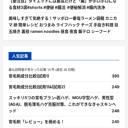
【要注意】ダイエットには最高だけど「腸」がボロボロにな
る食材3選#shorts #便秘 #腸活 #便秘解消 #腸内洗浄
美味しすぎて気絶する！サッポロ一番塩ラーメン袋麺 カニカ
マ 卵 簡単レシピ おつまみ ライフハック チーズ 手抜き料理 目
玉焼き 裏技 ramen noodles 昼食 夜食 飯テロ シーフード
人気記事
最も訪問者が多かった記事 10 件 (過去 28 日間)
育毛剤成分比較(試用1)
395
育毛剤成分比較(試用1)&(試用2)
249
スッキリ5つの育毛プラン・若ハゲ、MOU字型ハゲ、男性型
(AGA)、脱毛薄毛ハゲ克服対策、これができなきゃスキンヘ
ッド
246
育毛剤「レビュー」を極める！
245