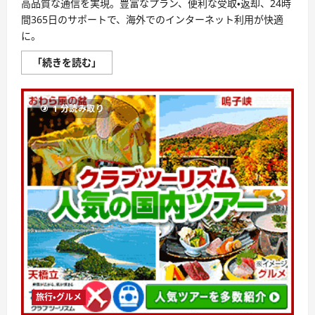
高品質な通信を実現。豊富なプラン、便利な受取・返却、24時
間365日のサポートで、海外でのインターネット利用が快適
に。
グ
「続きを読む」
ロ
ー
バ
ル
1 分読み取り
WiFi
評
判、
良
い
口
コ
ミ、
悪
い
口
コ
ミ、
メ
リ
ッ
ト
と
デ
メ
旅行・グルメ
リ