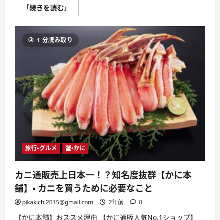
新
「続きを読む」
感
覚
え
び
1 分読み取り
せ
ん
【ク
ア
ト
ロ
え
び
チ
ー
ズ】
っ
て
何？
口
コ
旅行・グルメ
蟹・かに
ミ・
評
判
は
カニ通販売上日本一！？知名度抜群【かに本
ど
う
舗】・ カニを買うために必要なこと
な
の？
pikakichi2015@gmail.com
2年前
0
に
つ
【かに本舗】おススメ理由 【かに通販人気No.1ショップ】