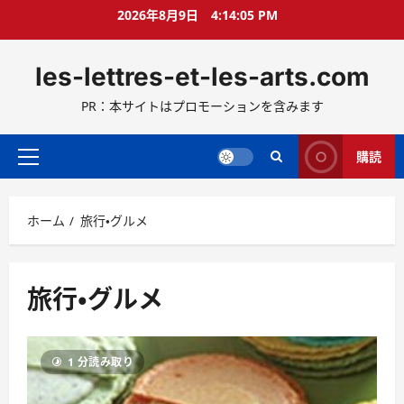
コ
2026年8月9日
4:14:07 PM
ン
テ
les-lettres-et-les-arts.com
ン
ツ
PR：本サイトはプロモーションを含みます
へ
ス
キ
購読
メ
ッ
イ
プ
ン
ホーム
旅行・グルメ
メ
ニ
ュ
ー
旅行・グルメ
1 分読み取り