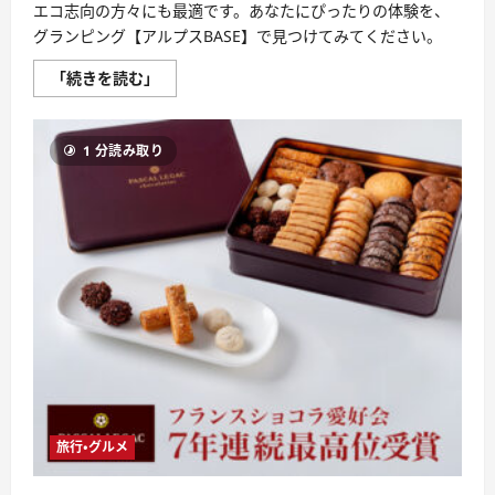
エコ志向の方々にも最適です。あなたにぴったりの体験を、
グランピング【アルプスBASE】で見つけてみてください。
グ
「続きを読む」
ラ
ン
ピ
ン
1 分読み取り
グ
【ア
ル
プ
ス
BASE】
評
判、
良
い
口
コ
ミ、
悪
い
口
コ
ミ、
メ
リ
旅行・グルメ
ッ
ト
と