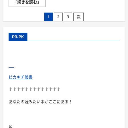
Yahoo!
便
「続きを読む」
ト
に
ラ
つ
ベ
い
投
1
2
3
次
ル
て
【徹
さ
稿
底
ら
解
に
の
説】
読
PR:PK
評
む
判、
ペ
良
い
ー
口
コ
ジ
ミ、
悪
送
い
口
ピカキチ叢書
コ
り
ミ、
メ
↑↑↑↑↑↑↑↑↑↑↑↑↑
リ
ッ
ト
あなたの読みたい本がここにある！
と
デ
メ
リ
ッ
ト!!
に
a: