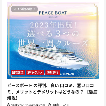
ビ
の
1 分読み取り
評
判、
良
い
口
コ
ミ、
悪
い
口
コ
ミ、
メ
リ
ッ
ト
と
デ
メ
リ
国際交流
旅行・グルメ
海外旅行
ッ
ト
は
ピースボート の評判、良い 口コミ、悪い口コ
ど
う
ミ、メリットとデメリットはどうなの？ 【徹底
な
の？
解説】
【徹
底
pikakichi2015@gmail.com
3年前
0
解