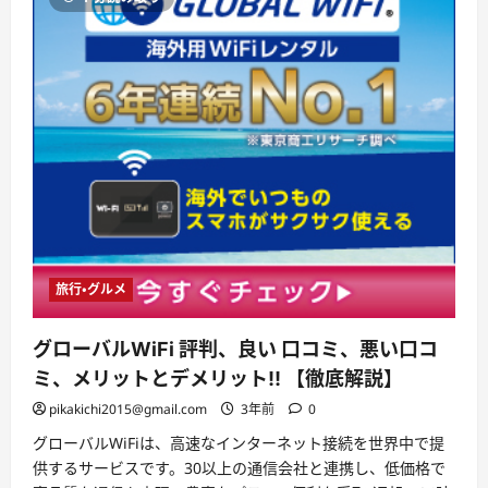
口
コ
ミ、
悪
い
口
コ
ミ、
メ
リ
ッ
ト
と
デ
メ
リ
ッ
ト!!
【徹
底
旅行・グルメ
解
説】
に
グローバルWiFi 評判、良い 口コミ、悪い口コ
つ
い
ミ、メリットとデメリット!! 【徹底解説】
て
さ
pikakichi2015@gmail.com
3年前
0
ら
に
読
グローバルWiFiは、高速なインターネット接続を世界中で提
む
供するサービスです。30以上の通信会社と連携し、低価格で