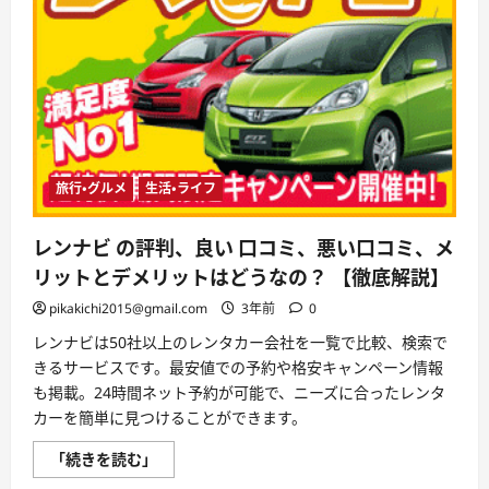
コ
ミ、
メ
リ
ッ
ト
と
デ
メ
リ
ッ
ト
は
旅行・グルメ
生活・ライフ
ど
う
な
レンナビ の評判、良い 口コミ、悪い口コミ、メ
の？
【徹
リットとデメリットはどうなの？ 【徹底解説】
底
解
pikakichi2015@gmail.com
3年前
0
説】
に
つ
レンナビは50社以上のレンタカー会社を一覧で比較、検索で
い
きるサービスです。最安値での予約や格安キャンペーン情報
て
さ
も掲載。24時間ネット予約が可能で、ニーズに合ったレンタ
ら
カーを簡単に見つけることができます。
に
読
む
レ
「続きを読む」
ン
ナ