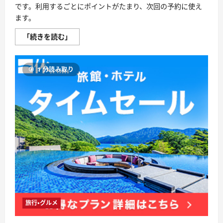
ト
です。利用するごとにポイントがたまり、次回の予約に使え
は
ます。
ど
う
な
じ
「続きを読む」
の？
ゃ
【徹
ら
底
ん
解
ｎ
説】
1 分読み取り
ｅ
に
ｔ
つ
評
い
判、
て
良
さ
い
ら
口
に
コ
読
ミ、
む
悪
い
口
コ
ミ、
メ
リ
ッ
ト
と
デ
旅行・グルメ
メ
リ