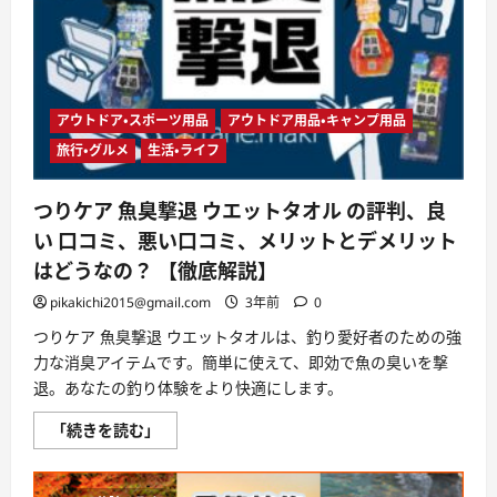
ル
メ】
と
び
っ
き
り
の
アウトドア・スポーツ用品
アウトドア用品・キャンプ用品
お
も
旅行・グルメ
生活・ライフ
て
な
し
つりケア 魚臭撃退 ウエットタオル の評判、良
を
し
い 口コミ、悪い口コミ、メリットとデメリット
た
い
はどうなの？ 【徹底解説】
方
へ
pikakichi2015@gmail.com
3年前
0
に
つ
つりケア 魚臭撃退 ウエットタオルは、釣り愛好者のための強
い
て
力な消臭アイテムです。簡単に使えて、即効で魚の臭いを撃
さ
ら
退。あなたの釣り体験をより快適にします。
に
読
つ
「続きを読む」
む
り
ケ
ア
魚