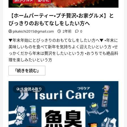
旅行・グルメ
蟹・かに
に
必
要
な
【ホームパーティー・プチ贅沢・お家グルメ】と
こ
と
びっきりのおもてなしをしたい方へ
に
つ
pikakichi2015@gmail.com
2年前
0
い
て
▼年末年始にとびっきりのおもてなしをしたい方へ▼ ・年末に
さ
ら
美味しいものを食べて新年を気持ちよく迎えたいという方 ・せ
に
読
っかくだから年末は贅沢をしたいという方 ・おうちでも絶品料
む
理を楽しみたいという方
【ホ
「続きを読む」
ー
ム
パ
ー
1 分読み取り
テ
ィ
ー・
プ
チ
贅
沢・
お
家
グ