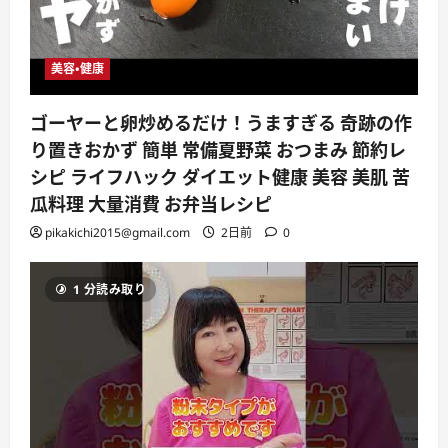
美容・健康
ゴーヤーと卵炒めるだけ！うますぎる 奇跡の作
り置きおかず 簡単 常備夏野菜 おつまみ 節約レ
シピ ライフハック ダイエット健康 美容 美肌 苦
瓜料理 大量消費 お弁当レシピ
pikakichi2015@gmail.com
2日前
0
1 分読み取り