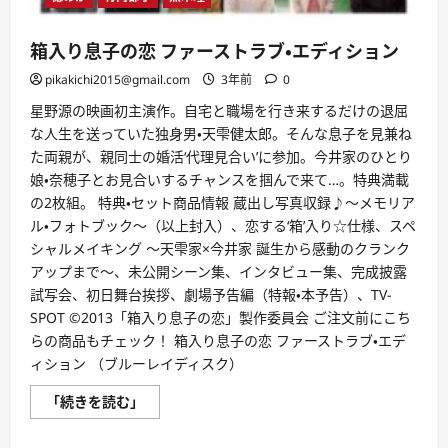
箱入り息子の恋 ファーストラブ・エディション
pikakichi2015@gmail.com
3年前
0
星野源の映画初主演作。自宅と職場を行き来するだけの退屈
な人生を送っていた独身男・天雫健太郎。そんな息子を見兼ね
た両親が、親同士の婚活‘代理見合い’に参加。今井家のひとり
娘・奈穂子とお見合いするチャンスを掴んで来て…。特典満載
の2枚組。 特典・セット商品情報 蔵出し写真収録♪～メモリア
ル・フォトブック～（以上封入）、恋する‘箱’入り☆仕様、スペ
シャルメイキング ～天雫家×今井家 誕生から感動のクランク
アップまで～、未公開シーン集、インタビュー集、完成披露
試写会、初日舞台挨拶、劇場予告編（特報・本予告）、TV-
SPOT ©2013「箱入り息子の恋」製作委員会 ご注文前にこち
らの商品もチェック！ 箱入り息子の恋 ファーストラブ・エデ
ィション （ブルーレイディスク）
箱
「続きを読む」
入
り
息