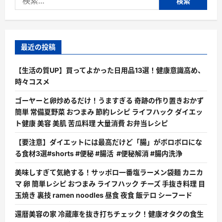
索:
最近の投稿
【生活の質UP】買ってよかった日用品13選！健康意識高め、
時々コスメ
ゴーヤーと卵炒めるだけ！うますぎる 奇跡の作り置きおかず
簡単 常備夏野菜 おつまみ 節約レシピ ライフハック ダイエッ
ト健康 美容 美肌 苦瓜料理 大量消費 お弁当レシピ
【要注意】ダイエットには最高だけど「腸」がボロボロにな
る食材3選#shorts #便秘 #腸活 #便秘解消 #腸内洗浄
美味しすぎて気絶する！サッポロ一番塩ラーメン袋麺 カニカ
マ 卵 簡単レシピ おつまみ ライフハック チーズ 手抜き料理 目
玉焼き 裏技 ramen noodles 昼食 夜食 飯テロ シーフード
還暦美容の家 冷蔵庫を抜き打ちチェック！健康オタクの食生