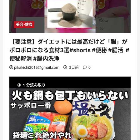
美容・健康
【要注意】ダイエットには最高だけど「腸」が
ボロボロになる食材3選#shorts #便秘 #腸活 #
便秘解消 #腸内洗浄
pikakichi2015@gmail.com
3日前
0
1 分読み取り