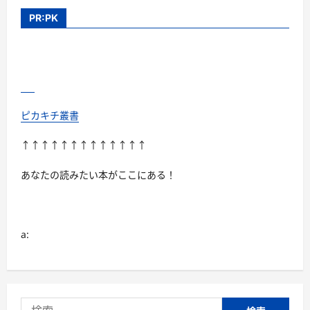
子
の
PR:PK
恋
フ
ァ
ー
ス
ト
ラ
ブ・
エ
デ
ピカキチ叢書
ィ
シ
ョ
↑↑↑↑↑↑↑↑↑↑↑↑↑
ン
に
つ
あなたの読みたい本がここにある！
い
て
さ
ら
に
読
a:
む
検