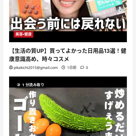
美容・健康
【生活の質UP】買ってよかった日用品13選！健
康意識高め、時々コスメ
pikakichi2015@gmail.com
1日前
0
1 分読み取り