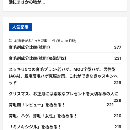
活にまさかの物が…
人気記事
最も訪問者が多かった記事 10 件 (過去 28 日間)
育毛剤成分比較(試用1)
377
育毛剤成分比較(試用1)&(試用2)
231
スッキリ5つの育毛プラン・若ハゲ、MOU字型ハゲ、男性型
(AGA)、脱毛薄毛ハゲ克服対策、これができなきゃスキンヘ
ッド
229
クリスマス、お正月には素敵なプレゼントを大切なあの人に
229
育毛剤「レビュー」を極める！
221
育毛、ハゲ、薄毛「女性」を極める！
220
「ミノキシジル」を極める！
219