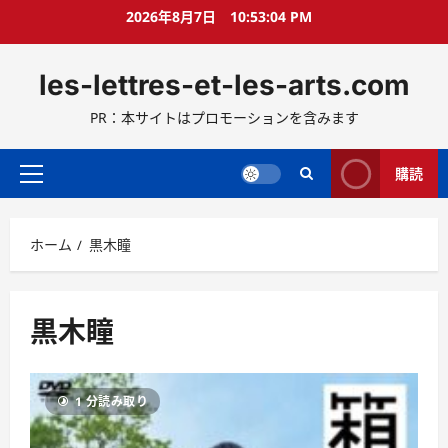
コ
2026年8月7日
10:53:05 PM
ン
テ
les-lettres-et-les-arts.com
ン
ツ
PR：本サイトはプロモーションを含みます
へ
ス
キ
購読
メ
ッ
イ
プ
ン
ホーム
黒木瞳
メ
ニ
ュ
ー
黒木瞳
1 分読み取り