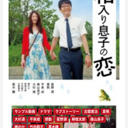
サンプル動画
ドラマ
ラブストーリー
古舘寛治
夏帆
大杉漣
平泉成
感動
星野源
柳俊太郎
森山良子
穂のか
竹内都子
黒木瞳