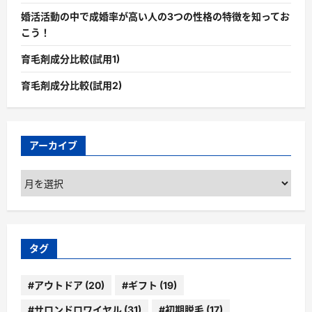
婚活活動の中で成婚率が高い人の3つの性格の特徴を知ってお
こう！
育毛剤成分比較(試用1)
育毛剤成分比較(試用2)
アーカイブ
ア
ー
カ
イ
ブ
タグ
#アウトドア
(20)
#ギフト
(19)
#サロンドロワイヤル
(31)
#初期脱毛
(17)