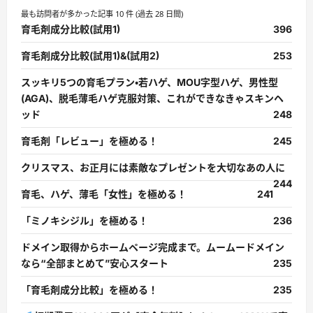
最も訪問者が多かった記事 10 件 (過去 28 日間)
育毛剤成分比較(試用1)
396
育毛剤成分比較(試用1)&(試用2)
253
スッキリ5つの育毛プラン・若ハゲ、MOU字型ハゲ、男性型
(AGA)、脱毛薄毛ハゲ克服対策、これができなきゃスキンヘ
ッド
248
育毛剤「レビュー」を極める！
245
クリスマス、お正月には素敵なプレゼントを大切なあの人に
244
育毛、ハゲ、薄毛「女性」を極める！
241
「ミノキシジル」を極める！
236
ドメイン取得からホームページ完成まで。ムームードメイン
なら“全部まとめて”安心スタート
235
「育毛剤成分比較」を極める！
235