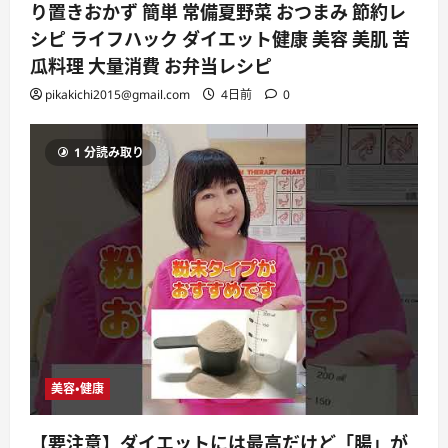
り置きおかず 簡単 常備夏野菜 おつまみ 節約レ
シピ ライフハック ダイエット健康 美容 美肌 苦
瓜料理 大量消費 お弁当レシピ
pikakichi2015@gmail.com
4日前
0
1 分読み取り
美容・健康
【要注意】ダイエットには最高だけど「腸」が