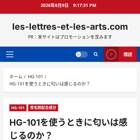
コ
2026年8月9日
9:17:32 PM
ン
テ
les-lettres-et-les-arts.com
ン
ツ
PR：本サイトはプロモーションを含みます
へ
ス
キ
購読
メ
ッ
イ
プ
ン
ホーム
HG-101
メ
HG-101を使うときに匂いは感じるのか？
ニ
ュ
ー
HG-101
育毛剤配合成分
HG-101を使うときに匂いは感
じるのか？