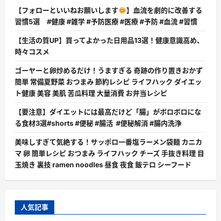
【フォローといいねお願いします
】血流を劇的に改善する
習慣5選 #健康 #雑学 #予防医療 #医療 #予防 #血流 #習慣
【生活の質UP】買ってよかった日用品13選！健康意識高め、
時々コスメ
ゴーヤーと卵炒めるだけ！うますぎる 奇跡の作り置きおかず
簡単 常備夏野菜 おつまみ 節約レシピ ライフハック ダイエッ
ト健康 美容 美肌 苦瓜料理 大量消費 お弁当レシピ
【要注意】ダイエットには最高だけど「腸」がボロボロにな
る食材3選#shorts #便秘 #腸活 #便秘解消 #腸内洗浄
美味しすぎて気絶する！サッポロ一番塩ラーメン袋麺 カニカ
マ 卵 簡単レシピ おつまみ ライフハック チーズ 手抜き料理 目
玉焼き 裏技 ramen noodles 昼食 夜食 飯テロ シーフード
人気記事