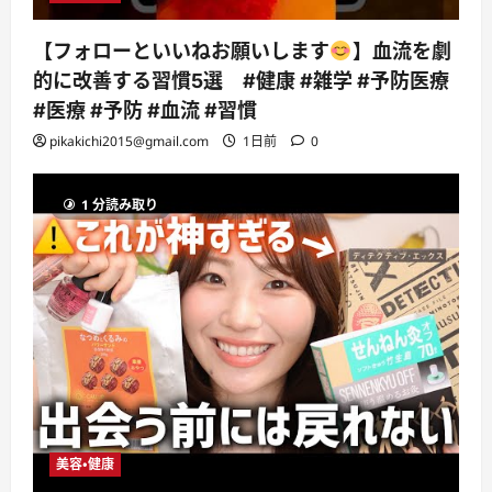
【フォローといいねお願いします
】血流を劇
的に改善する習慣5選 #健康 #雑学 #予防医療
#医療 #予防 #血流 #習慣
pikakichi2015@gmail.com
1日前
0
1 分読み取り
美容・健康