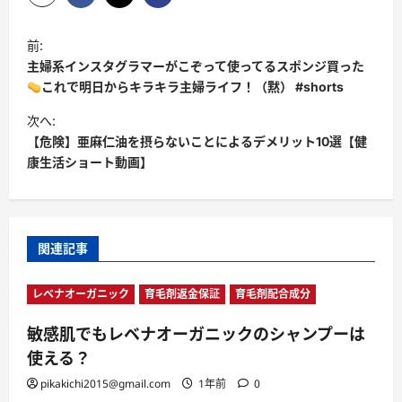
投
前:
稿
主婦系インスタグラマーがこぞって使ってるスポンジ買った
ナ
これで明日からキラキラ主婦ライフ！（黙） #shorts
ビ
次へ:
【危険】亜麻仁油を摂らないことによるデメリット10選【健
ゲ
康生活ショート動画】
ー
シ
ョ
関連記事
ン
レベナオーガニック
育毛剤返金保証
育毛剤配合成分
敏感肌でもレベナオーガニックのシャンプーは
使える？
pikakichi2015@gmail.com
1年前
0