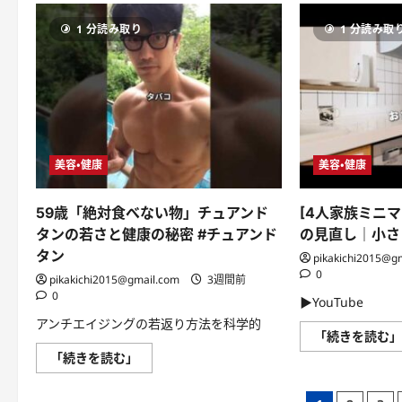
べ
プ
物
ロ
1 分読み取り
1 分読み取
5
は
選
こ
#
っ
健
ち
康
を
#
選
雑
び
学
ま
#
す！
予
#shorts
防
に
美容・健康
美容・健康
医
つ
療
い
#
て
医
さ
59歳「絶対食べない物」チュアンド
[4人家族ミニ
療
ら
タンの若さと健康の秘密 #チュアンド
の見直し｜小さ
#
に
予
読
タン
pikakichi2015@g
防
む
#
0
pikakichi2015@gmail.com
3週間前
体
0
調
▶︎YouTube
#
アンチエイジングの若返り方法を科学的
腎
「続きを読む
臓
#
59
「続きを読む」
腎
歳
機
「絶
能
対
#