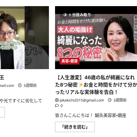
さ
約・
ら
小
ら
倹
長
山
に
約
寿
田
読
暮
り
体
1 分読み取り
早
む
ら
質
織
し
の
が
を
サ
毎
教
イ
日
え
ン
続
て。
5
け
こ
選
て
の
に
い
物
つ
る
価
い
美
美容・健康
高
て
容
を
さ
習
乗
ら
慣
り
に
｜
王
【人生激変】46歳の私が綺麗になれ
切
読
愛
ろ
む
用
た8つ秘密
お金と時間をかけて分
mail.com
3週間前
う
ス
【ア
ったリアルな実体験を告白！
キ
ラ
ン
フ
や光ですぐに劣化して
pikakichi2015@gmail.com
3週間前
ケ
ォ
ア
0
ー
｜
レ
」
か
ス
皆さんこんにちは！ 鍼灸美容家・銀座
チ
ら
テ
ノ
の
ム
ー
健
【人
「続きを読む」
ボ
ル
康・
生
ー
四
美
激
テ、