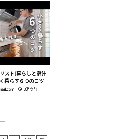
天
容】
変】
エ
王
に
46
ン
に
り
つ
歳
ビ
つ
い
の
ロ
い
て
私
ン、
て
さ
が
KANEBO、
さ
ら
綺
シ
ら
に
麗
リ
に
読
に
カ
読
む
な
水、
む
れ
バ
た
ス
8
オ
つ
イ
秘
ル
密
etc…
【美
マリスト]暮らしと家計
お
容
金
く暮らす６つのコツ
ト
と
ー
時
mail.com
3週間前
ク】
間
に
を
つ
か
い
け
て
て
さ
分
[4
ら
」
か
人
に
っ
家
読
た
族
む
リ
ミ
ア
ニ