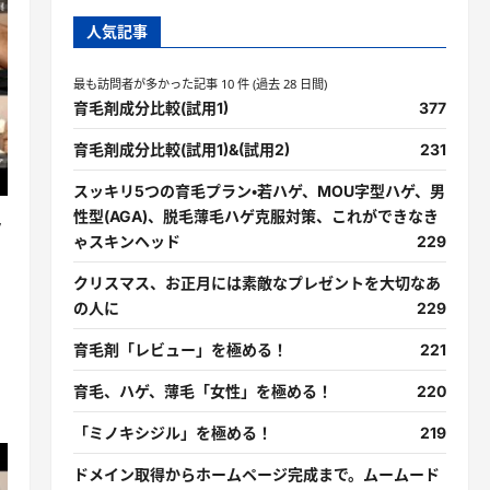
人気記事
最も訪問者が多かった記事 10 件 (過去 28 日間)
育毛剤成分比較(試用1)
377
育毛剤成分比較(試用1)&(試用2)
231
スッキリ5つの育毛プラン・若ハゲ、MOU字型ハゲ、男
性型(AGA)、脱毛薄毛ハゲ克服対策、これができなき
ッ
ゃスキンヘッド
229
クリスマス、お正月には素敵なプレゼントを大切なあ
の人に
229
育毛剤「レビュー」を極める！
221
育毛、ハゲ、薄毛「女性」を極める！
220
「ミノキシジル」を極める！
219
ドメイン取得からホームページ完成まで。ムームード