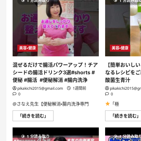
1 分読み取り
1 分読み取
て
気
絶
す
る！
サ
ッ
ポ
ロ
一
番
美容・健康
美容・健康
塩
ラ
ー
メ
混ぜるだけで腸活パワーアップ！チア
【簡単おいしい
ン
袋
シードの腸活ドリンク3選#shorts #
なるレシピをご
麺
便秘 #腸活 #便秘解消 #腸内洗浄
酸菌生青汁
カ
ニ
pikakichi2015@gmail.com
1週間前
pikakichi2015@g
カ
マ
0
0
卵
簡
@さなえ先生【便秘解消・腸内洗浄専門
「極
単
レ
混
「続きを読む」
「続きを読む
シ
ぜ
ピ
る
お
だ
つ
け
ま
1 分読み取り
1 分読み取
で
み