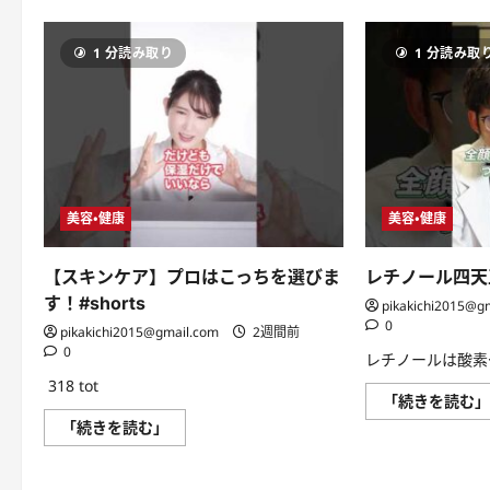
つ
ロ
い
ー
て
と
さ
1 分読み取り
1 分読み取
い
ら
い
に
ね
読
お
む
願
い
し
ま
す
】
美容・健康
美容・健康
実
は
腎
臓
【スキンケア】プロはこっちを選びま
レチノール四天
の
老
す！#shorts
pikakichi2015@g
廃
0
物
pikakichi2015@gmail.com
2週間前
を
0
レチノールは酸素
ご
っ
318 tot
そ
「続きを読む
り
洗
【ス
「続きを読む」
い
キ
流
ン
す
ケ
食
ア】