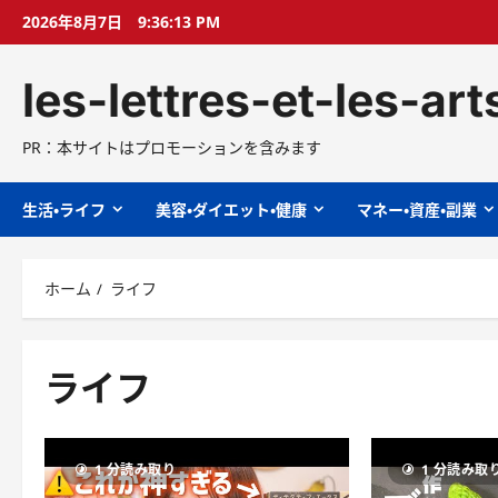
コ
2026年8月7日
9:36:14 PM
ン
テ
les-lettres-et-les-ar
ン
ツ
へ
PR：本サイトはプロモーションを含みます
ス
キ
生活・ライフ
美容・ダイエット・健康
マネー・資産・副業
ッ
プ
ホーム
ライフ
ライフ
1 分読み取り
1 分読み取