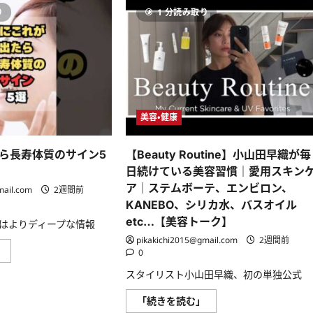
年
ロ
い
が
間
ン
て
り
1 分読み取り
り
美
オ
さ
が
容
ー
ら
止
代
ナ
に
ま
は
ー
読
ら
い
の
む
な
く
家
い！
ら？
に
楽
つ
し
化
い
く
粧
て
質
品
美容・健康
さ
素
5
ら
な
個
に
生
ス
読
活
ら長寿体質のサイン5
【Beauty Routine】小山田早織が毎
キ
む
を
ン
し
日続けている美容習慣｜愛用スキン
ケ
よ
ア
ア｜ステムボーテ、エンビロン、
う
mail.com
2週間前
4
♡
KANEBO、シリカ水、バスオイル
個
み
で
ん
etc…【美容トーク】
はよりディープな情報
シ
な
ン
の
pikakichi2015@gmail.com
2週間前
プ
質
体
」
0
ル
素
に
に
な
こ
に
スタイリスト小山田早織、初の単独公式
暮
れ
つ
ら
が
い
し・
出
【Beauty
「続きを読む」
て
節
た
Routine】