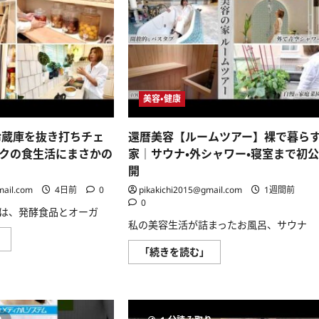
炒
に
め
は
る
最
だ
高
け！
だ
う
け
ま
ど
す
「腸」
ぎ
が
る
ボ
美容・健康
奇
ロ
跡
ボ
の
ロ
作
に
冷蔵庫を抜き打ちチェ
還暦美容【ルームツアー】裸で暮ら
り
な
置
クの食生活にまさかの
家｜サウナ・外シャワー・寝室まで初
る
き
食
開
お
材
か
3
mail.com
4日前
0
pikakichi2015@gmail.com
1週間前
ず
選
簡
0
#shorts
は、発酵食品とオーガ
単
#
常
私の美容生活が詰まったお風呂、サウナ
便
備
秘
還
」
夏
#
暦
還
「続きを読む」
野
腸
美
暦
菜
活
容
美
お
#
の
容
つ
便
家
【ル
ま
秘
冷
ー
み
解
蔵
ム
節
消
庫