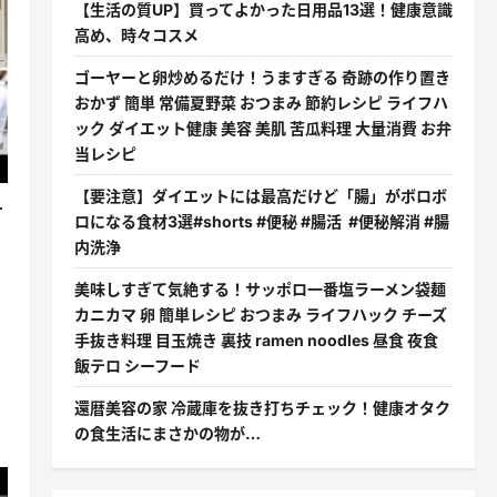
【生活の質UP】買ってよかった日用品13選！健康意識
高め、時々コスメ
ゴーヤーと卵炒めるだけ！うますぎる 奇跡の作り置き
おかず 簡単 常備夏野菜 おつまみ 節約レシピ ライフハ
ック ダイエット健康 美容 美肌 苦瓜料理 大量消費 お弁
当レシピ
【要注意】ダイエットには最高だけど「腸」がボロボ
す
ロになる食材3選#shorts #便秘 #腸活 #便秘解消 #腸
公
内洗浄
美味しすぎて気絶する！サッポロ一番塩ラーメン袋麺
カニカマ 卵 簡単レシピ おつまみ ライフハック チーズ
手抜き料理 目玉焼き 裏技 ramen noodles 昼食 夜食
飯テロ シーフード
還暦美容の家 冷蔵庫を抜き打ちチェック！健康オタク
の食生活にまさかの物が…