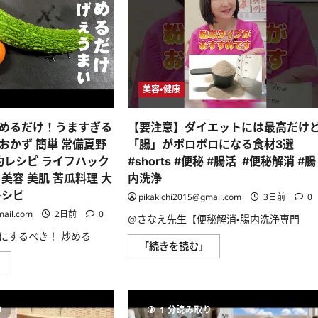
美容・健康
めるだけ！うますぎる
【要注意】ダイエットには最高だけ
おかず 簡単 常備夏野
「腸」がボロボロになる食材3選
約レシピ ライフハック
#shorts #便秘 #腸活 #便秘解消 #腸
美容 美肌 苦瓜料理 大
内洗浄
レシピ
pikakichi2015@gmail.com
3日前
0
mail.com
2日前
0
@さなえ先生【便秘解消・腸内洗浄専門
にするべき！ 炒める
【要
「続きを読む」
注
ゴ
」
意】
ー
ダ
ヤ
イ
ー
エ
と
ッ
り
1 分読み取り
卵
ト