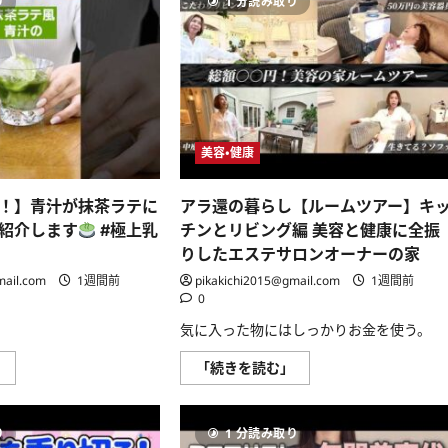
り
1 分読み取り
ツ
約
#
を
ア
レ
腸
抜
ー】
シ
内
き
裸
ピ
洗
打
で
ラ
浄
ち
暮
イ
に
チ
ら
フ
つ
ェ
す
ハ
い
ッ
家
ッ
て
ク！
｜
ク
さ
健
サ
ダ
ら
康
美容・健康
ウ
イ
に
オ
ナ・
エ
読
タ
外
ッ
む
ク
シ
ト
！】青汁が抹茶ラテに
アラ還の暮らし【ルームツアー】キ
の
ャ
健
食
ワ
康
紹介します
#極上乳
チンとリビング編 美容と健康に全振
生
ー・
美
活
りしたエステサロンオーナーの家
寝
容
に
室
美
ま
mail.com
1週間前
pikakichi2015@gmail.com
1週間前
ま
肌
さ
で
苦
0
か
初
瓜
の
公
料
気に入った物にはしっかりお金を使う。
物
開
理
が…
に
大
に
【簡
ア
つ
」
「続きを読む」
量
つ
単
ラ
い
消
い
お
還
て
費
て
い
の
さ
お
さ
し
暮
ら
弁
ら
り
1 分読み取り
い！】
ら
に
当
に