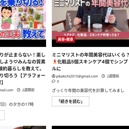
青
し
読
レ
読
汁
【ル
む
シ
む
が
ー
ピ
抹
ム
に
茶
ツ
つ
ラ
ア
い
テ
ー】
て
に
キ
さ
な
ッ
ら
る
チ
に
美容・健康
レ
ン
読
シ
と
む
ピ
リ
を
ビ
りが止まらない！楽し
ミニマリストの年間美容代はいくら
ご
ン
紹
グ
しよう♡みんなの質素
化粧品5個スキンケア4個でシンプ
介
編
・倹約暮らしを教えて。
ルに
し
美
ま
容
り切ろう【アラフォー
pikakichi2015@gmail.com
2週間前
す
と
健
0
容】
康
#
に
極
mail.com
2週間前
ざっくり年間の美容代を計算してみまし
全
上
振
乳
ミ
「続きを読む」
り
酸
曜日）の夕方の17時
ニ
し
菌
マ
た
生
リ
エ
青
【有
」
ス
ス
汁
益】
ト
テ
に
値
の
サ
つ
上