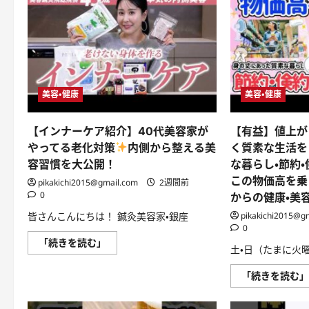
腸
ラ
活
イ
パ
フ
ワ
ハ
ー
ッ
ア
ク
ッ
チ
プ！
ー
チ
ズ
ア
手
美容・健康
美容・健康
シ
抜
ー
き
ド
料
の
理
【インナーケア紹介】40代美容家が
【有益】値上が
腸
目
活
やってる老化対策
内側から整える美
く質素な生活を
玉
ド
焼
容習慣を大公開！
な暮らし・節約
リ
き
ン
裏
この物価高を乗
pikakichi2015@gmail.com
2週間前
ク
技
3
0
ramen
からの健康・美
選
noodles
#shorts
昼
皆さんこんにちは！ 鍼灸美容家・銀座
pikakichi2015@g
#
食
0
便
夜
【イ
「続きを読む」
秘
食
土・日（たまに火
ン
#
飯
ナ
腸
テ
ー
活
ロ
「続きを読む
ケ
#
シ
ア
便
ー
紹
秘
フ