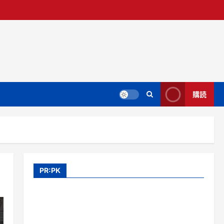
購読
PR:PK