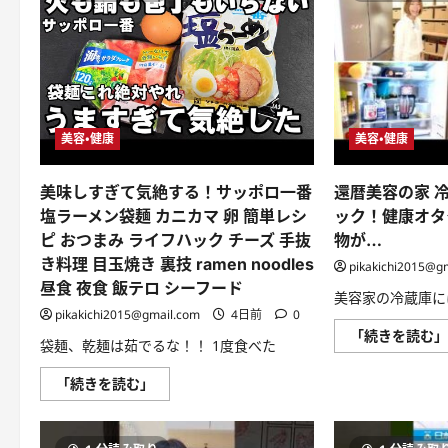
た
日
用
品
13
選！
健
康
意
識
美容・健康
美容・健康
高
め、
時々
コ
美味しすぎて気絶する！サッポロ一番
還暦美容の家 
ス
メ
塩ラーメン袋麺 カニカマ 卵 簡単レシ
ック！健康オタ
に
ピ おつまみ ライフハック チーズ 手抜
物が…
つ
い
き料理 目玉焼き 裏技 ramen noodles
pikakichi2015@g
て
さ
昼食 夜食 飯テロ シーフード
ら
美容家の冷蔵庫に
に
pikakichi2015@gmail.com
4日前
0
読
「続きを読む
む
袋麺、乾麺は茹でるな！！ 1度食べた
美
「続きを読む」
味
し
す
ぎ