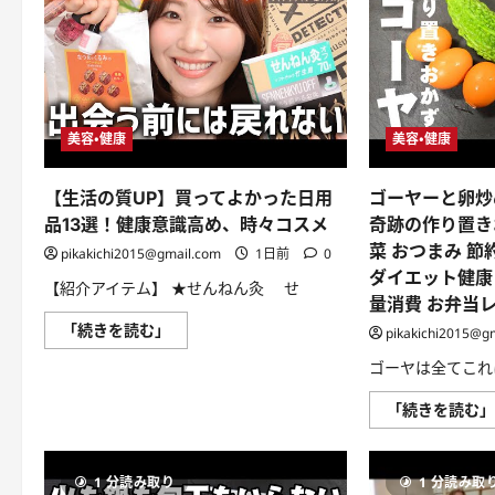
美容・健康
美容・健康
【生活の質UP】買ってよかった日用
ゴーヤーと卵炒
品13選！健康意識高め、時々コスメ
奇跡の作り置き
菜 おつまみ 節
pikakichi2015@gmail.com
1日前
0
ダイエット健康 
【紹介アイテム】 ★せんねん灸 せ
量消費 お弁当
【生
「続きを読む」
pikakichi2015@g
活
の
ゴーヤは全てこれ
質
UP】
買
「続きを読む
っ
て
よ
か
1 分読み取り
っ
1 分読み取