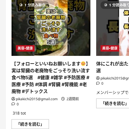
介】
解
ー
40
消
1 分読み取り
1 分読み取
ド
代
#
に
美
腸
つ
容
内
い
家
洗
て
が
浄
さ
や
に
ら
っ
つ
に
て
い
読
る
て
む
老
さ
化
美容・健康
美容・健康
ら
対
に
策
読
む
【フォローといいねお願いします
】
体にこれが出た
内
側
実は腎臓の老廃物をごっそり洗い流す
選
か
ら
食べ物5選 #健康 #雑学 #予防医療 #
pikakichi2015@g
整
0
医療 #予防 #体調 #腎臓 #腎機能 #老
え
る
廃物 #デトックス
メンバーシップで
美
容
pikakichi2015@gmail.com
2週間前
習
「続きを読む
0
慣
を
大
318 tot
公
開！
【フ
「続きを読む」
に
ォ