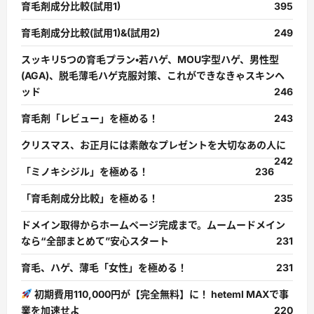
育毛剤成分比較(試用1)
395
育毛剤成分比較(試用1)&(試用2)
249
スッキリ5つの育毛プラン・若ハゲ、MOU字型ハゲ、男性型
(AGA)、脱毛薄毛ハゲ克服対策、これができなきゃスキンヘ
ッド
246
育毛剤「レビュー」を極める！
243
クリスマス、お正月には素敵なプレゼントを大切なあの人に
242
「ミノキシジル」を極める！
236
「育毛剤成分比較」を極める！
235
ドメイン取得からホームページ完成まで。ムームードメイン
なら“全部まとめて”安心スタート
231
育毛、ハゲ、薄毛「女性」を極める！
231
初期費用110,000円が【完全無料】に！ heteml MAXで事
業を加速せよ
220