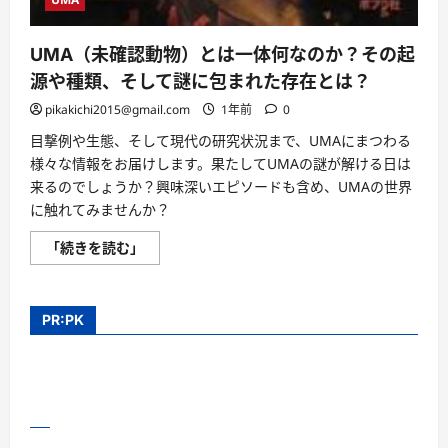
UMA（未確認動物）とは一体何なのか？その起
源や種類、そして謎に包まれた存在とは？
pikakichi2015@gmail.com
1年前
0
目撃例や生態、そして現代の研究状況まで、UMAにまつわる
様々な情報をお届けします。果たしてUMAの謎が解ける日は
来るのでしょうか？興味深いエピソードも含め、UMAの世界
に触れてみませんか？
UMA（未
「続きを読む」
確
認
動
物）
と
PR:PK
は
一
体
何
な
の
か？
そ
の