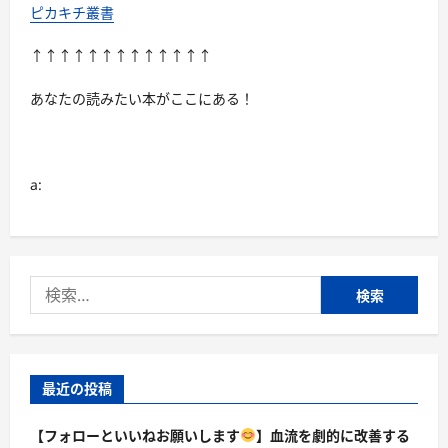
起
ピカキチ叢書
源
や
種
↑↑↑↑↑↑↑↑↑↑↑↑↑
類、
そ
し
あなたの読みたい本がここにある！
て
謎
に
包
ま
れ
a:
た
存
在
と
は？
に
つ
検
い
て
索:
さ
ら
に
読
む
最近の投稿
【フォローといいねお願いします
】血流を劇的に改善する