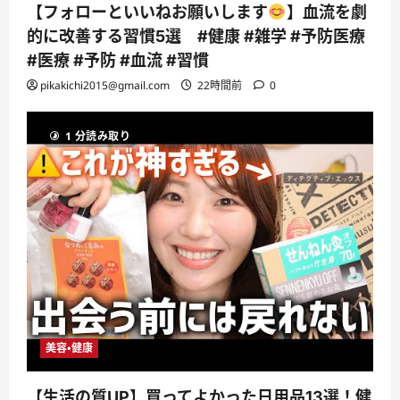
【フォローといいねお願いします
】血流を劇
的に改善する習慣5選 #健康 #雑学 #予防医療
#医療 #予防 #血流 #習慣
pikakichi2015@gmail.com
22時間前
0
1 分読み取り
美容・健康
【生活の質UP】買ってよかった日用品13選！健