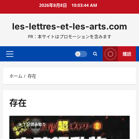
コ
2026年8月8日
10:03:45 AM
ン
テ
les-lettres-et-les-arts.com
ン
ツ
PR：本サイトはプロモーションを含みます
へ
ス
キ
購読
メ
ッ
イ
プ
ン
ホーム
存在
メ
ニ
ュ
ー
存在
1 分読み取り