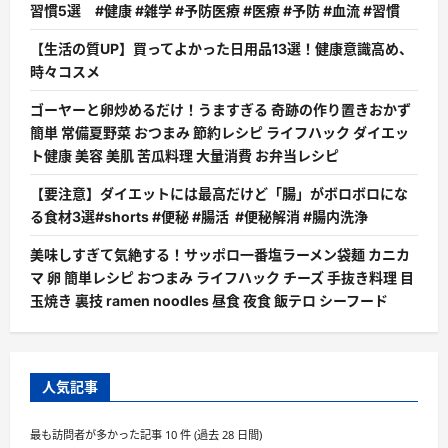
習慣5選 #健康 #雑学 #予防医療 #医療 #予防 #血流 #習慣
【生活の質UP】買ってよかった日用品13選！健康意識高め、
時々コスメ
ゴーヤーと卵炒めるだけ！うますぎる 奇跡の作り置きおかず
簡単 常備夏野菜 おつまみ 節約レシピ ライフハック ダイエッ
ト健康 美容 美肌 苦瓜料理 大量消費 お弁当レシピ
【要注意】ダイエットには最高だけど「腸」がボロボロにな
る食材3選#shorts #便秘 #腸活 #便秘解消 #腸内洗浄
美味しすぎて気絶する！サッポロ一番塩ラーメン袋麺 カニカ
マ 卵 簡単レシピ おつまみ ライフハック チーズ 手抜き料理 目
玉焼き 裏技 ramen noodles 昼食 夜食 飯テロ シーフード
人気記事
最も訪問者が多かった記事 10 件 (過去 28 日間)