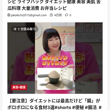
シピ ライフハック ダイエット健康 美容 美肌 苦
瓜料理 大量消費 お弁当レシピ
pikakichi2015@gmail.com
4日前
0
1 分読み取り
美容・健康
【要注意】ダイエットには最高だけど「腸」が
ボロボロになる食材3選#shorts #便秘 #腸活 #