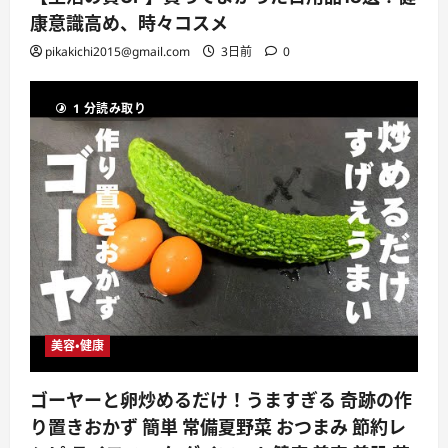
康意識高め、時々コスメ
pikakichi2015@gmail.com
3日前
0
1 分読み取り
美容・健康
ゴーヤーと卵炒めるだけ！うますぎる 奇跡の作
り置きおかず 簡単 常備夏野菜 おつまみ 節約レ