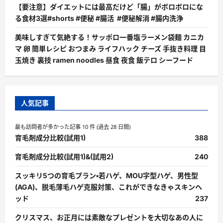
【要注意】ダイエットには最高だけど「腸」がボロボロにな
る食材3選#shorts #便秘 #腸活 #便秘解消 #腸内洗浄
美味しすぎて気絶する！サッポロ一番塩ラーメン袋麺 カニカ
マ 卵 簡単レシピ おつまみ ライフハック チーズ 手抜き料理 目
玉焼き 裏技 ramen noodles 昼食 夜食 飯テロ シーフード
人気記事
最も訪問者が多かった記事 10 件 (過去 28 日間)
育毛剤成分比較(試用1)
388
育毛剤成分比較(試用1)&(試用2)
240
スッキリ5つの育毛プラン・若ハゲ、MOU字型ハゲ、男性型
(AGA)、脱毛薄毛ハゲ克服対策、これができなきゃスキンヘ
ッド
237
クリスマス、お正月には素敵なプレゼントを大切なあの人に