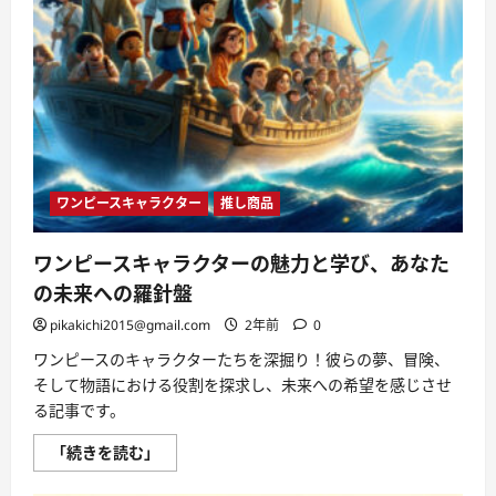
へ
の
扉
を
開
く
に
つ
い
て
さ
ら
に
ワンピースキャラクター
推し商品
読
む
ワンピースキャラクターの魅力と学び、あなた
の未来への羅針盤
pikakichi2015@gmail.com
2年前
0
ワンピースのキャラクターたちを深掘り！彼らの夢、冒険、
そして物語における役割を探求し、未来への希望を感じさせ
る記事です。
ワ
「続きを読む」
ン
ピ