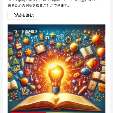
送るための洞察を得ることができます。
占
「続きを読む」
い：
不
思
議
1 分読み取り
な
世
界
＆
あ
な
た
の
未
来
を
照
ら
す
鍵
に
つ
い
て
さ
ら
に
読