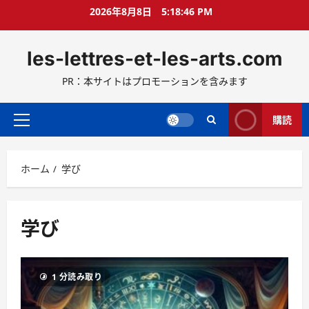
コ
2026年8月8日
5:18:47 PM
ン
テ
les-lettres-et-les-arts.com
ン
ツ
PR：本サイトはプロモーションを含みます
へ
ス
キ
購読
メ
ッ
イ
プ
ン
ホーム
学び
メ
ニ
ュ
ー
学び
1 分読み取り