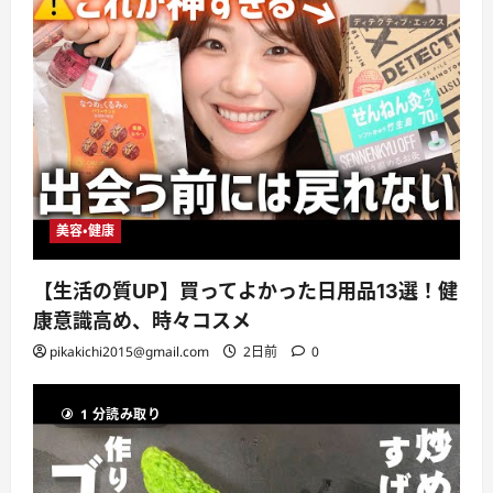
美容・健康
【生活の質UP】買ってよかった日用品13選！健
康意識高め、時々コスメ
pikakichi2015@gmail.com
2日前
0
1 分読み取り