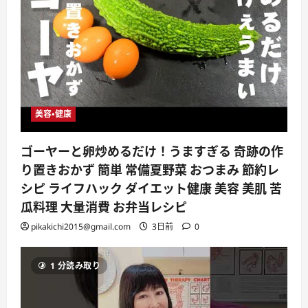
美容・健康
ゴーヤーと卵炒めるだけ！うますぎる 奇跡の作
り置きおかず 簡単 常備夏野菜 おつまみ 節約レ
シピ ライフハック ダイエット健康 美容 美肌 苦
瓜料理 大量消費 お弁当レシピ
pikakichi2015@gmail.com
3日前
0
1 分読み取り