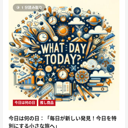
ー
ス
1 分読み取り
キ
ャ
ラ
ク
タ
ー
の
魅
力
と
学
び、
あ
な
た
の
未
来
へ
の
羅
針
盤
に
今日は何の日
推し商品
つ
い
て
さ
今日は何の日：「毎日が新しい発見！今日を特
ら
に
別にする小さな旅へ」