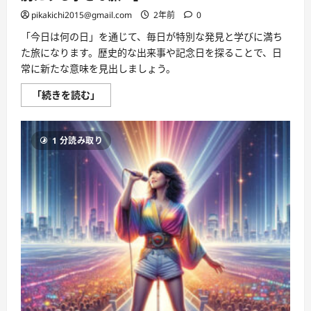
読
む
pikakichi2015@gmail.com
2年前
0
「今日は何の日」を通じて、毎日が特別な発見と学びに満ち
た旅になります。歴史的な出来事や記念日を探ることで、日
常に新たな意味を見出しましょう。
今
「続きを読む」
日
は
何
の
1 分読み取り
日：
「毎
日
が
新
し
い
発
見！
今
日
を
特
別
に
す
る
小