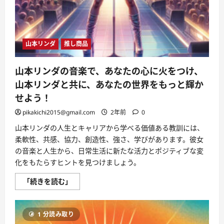
さ
な
旅
へ」
に
つ
山本リンダ
推し商品
い
て
さ
ら
山本リンダの音楽で、あなたの心に火をつけ、
に
読
山本リンダと共に、あなたの世界をもっと輝か
む
せよう！
pikakichi2015@gmail.com
2年前
0
山本リンダの人生とキャリアから学べる価値ある教訓には、
柔軟性、共感、協力、創造性、強さ、学びがあります。彼女
の音楽と人生から、日常生活に新たな活力とポジティブな変
化をもたらすヒントを見つけましょう。
山
「続きを読む」
本
リ
ン
ダ
1 分読み取り
の
音