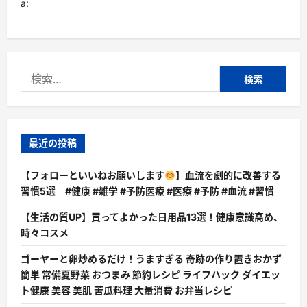
a:
る
教
訓
に
つ
い
て
検
さ
ら
索:
に
読
む
最近の投稿
【フォローといいねお願いします
】血流を劇的に改善する
習慣5選 #健康 #雑学 #予防医療 #医療 #予防 #血流 #習慣
【生活の質UP】買ってよかった日用品13選！健康意識高め、
時々コスメ
ゴーヤーと卵炒めるだけ！うますぎる 奇跡の作り置きおかず
簡単 常備夏野菜 おつまみ 節約レシピ ライフハック ダイエッ
ト健康 美容 美肌 苦瓜料理 大量消費 お弁当レシピ