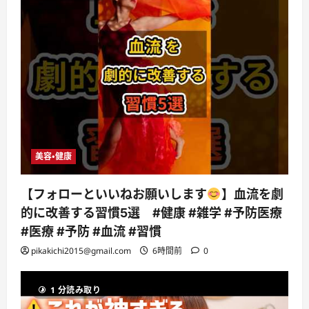
美容・健康
【フォローといいねお願いします
】血流を劇
的に改善する習慣5選 #健康 #雑学 #予防医療
#医療 #予防 #血流 #習慣
pikakichi2015@gmail.com
6時間前
0
1 分読み取り