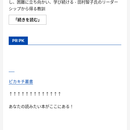
し、困難に立ち向かい、学び続ける - 田村智子氏のリーダー
せ
よ
シップから得る教訓
う！
に
田
「続きを読む」
つ
村
い
智
て
子
さ
氏
ら
の
に
PR:PK
日
読
本
む
共
産
党
新
委
員
長
就
ピカキチ叢書
任
–
リ
↑↑↑↑↑↑↑↑↑↑↑↑↑
ー
ダ
ー
あなたの読みたい本がここにある！
シ
ッ
プ
か
ら
得