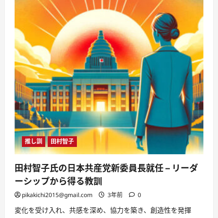
楽
で、
あ
な
た
の
心
に
火
を
つ
け、
山
本
リ
ン
ダ
と
共
に、
推し訓
田村智子
あ
な
た
の
田村智子氏の日本共産党新委員長就任 – リーダ
世
界
ーシップから得る教訓
を
も
pikakichi2015@gmail.com
3年前
0
っ
と
変化を受け入れ、共感を深め、協力を築き、創造性を発揮
輝
か