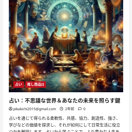
占い
推し商品II
占い：不思議な世界＆あなたの未来を照らす鍵
pikakichi2015@gmail.com
2年前
0
占いを通じて得られる柔軟性、共感、協力、創造性、強さ、
学びなどの価値を探求し、それが如何にして日常生活に役立
つかを解説します。占いから学ぶことで、より豊かな人生を