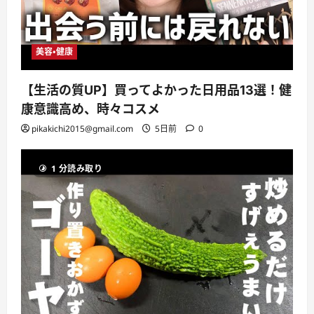
美容・健康
【生活の質UP】買ってよかった日用品13選！健
康意識高め、時々コスメ
pikakichi2015@gmail.com
5日前
0
1 分読み取り