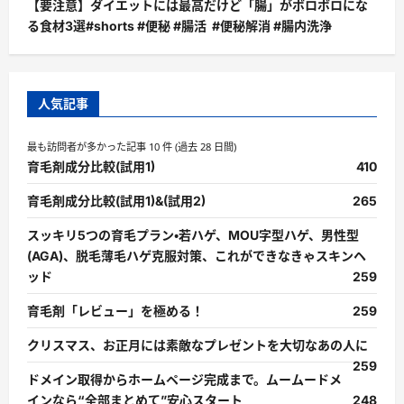
【要注意】ダイエットには最高だけど「腸」がボロボロにな
る食材3選#shorts #便秘 #腸活 #便秘解消 #腸内洗浄
人気記事
最も訪問者が多かった記事 10 件 (過去 28 日間)
育毛剤成分比較(試用1)
410
育毛剤成分比較(試用1)&(試用2)
265
スッキリ5つの育毛プラン・若ハゲ、MOU字型ハゲ、男性型
(AGA)、脱毛薄毛ハゲ克服対策、これができなきゃスキンヘ
ッド
259
育毛剤「レビュー」を極める！
259
クリスマス、お正月には素敵なプレゼントを大切なあの人に
259
ドメイン取得からホームページ完成まで。ムームードメ
インなら“全部まとめて”安心スタート
248