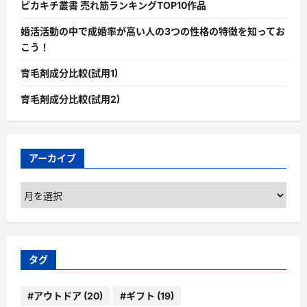
ピカキチ叢書 売れ筋ランキングTOP10作品
婚活活動の中で成婚率が高い人の3つの性格の特徴を知ってお
こう！
育毛剤成分比較(試用1)
育毛剤成分比較(試用2)
アーカイブ
ア
ー
カ
イ
ブ
タグ
#アウトドア
(20)
#ギフト
(19)