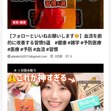
美容・健康
【フォローといいねお願いします
】血流を劇
的に改善する習慣5選 #健康 #雑学 #予防医療
#医療 #予防 #血流 #習慣
pikakichi2015@gmail.com
3日前
0
1 分読み取り