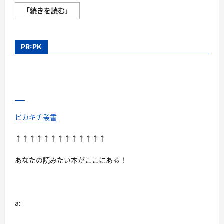
成
「続きを読む」
功
へ
の
道
を
PR:PK
切
り
開
く
–
ア
ン
ト
レ
事
ピカキチ叢書
業
承
継
↑↑↑↑↑↑↑↑↑↑↑↑↑
実
践
プ
あなたの読みたい本がここにある！
ロ
グ
ラ
ム
の
実
a:
績
に
つ