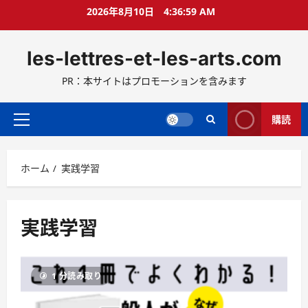
コ
2026年8月10日
4:37:00 AM
ン
テ
les-lettres-et-les-arts.com
ン
ツ
PR：本サイトはプロモーションを含みます
へ
ス
キ
購読
メ
ッ
イ
プ
ン
ホーム
実践学習
メ
ニ
ュ
ー
実践学習
1 分読み取り