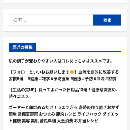
い
て
さ
ら
検
に
読
索:
む
最近の投稿
肌の調子が変わりやすい人はコレめっちゃオススメです。
【フォローといいねお願いします
】血流を劇的に改善する
習慣5選 #健康 #雑学 #予防医療 #医療 #予防 #血流 #習慣
【生活の質UP】買ってよかった日用品13選！健康意識高め、
時々コスメ
ゴーヤーと卵炒めるだけ！うますぎる 奇跡の作り置きおかず
簡単 常備夏野菜 おつまみ 節約レシピ ライフハック ダイエッ
ト健康 美容 美肌 苦瓜料理 大量消費 お弁当レシピ