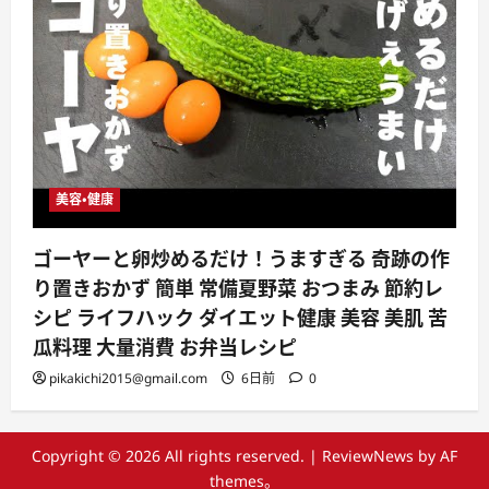
美容・健康
ゴーヤーと卵炒めるだけ！うますぎる 奇跡の作
り置きおかず 簡単 常備夏野菜 おつまみ 節約レ
シピ ライフハック ダイエット健康 美容 美肌 苦
瓜料理 大量消費 お弁当レシピ
pikakichi2015@gmail.com
6日前
0
Copyright © 2026 All rights reserved.
|
ReviewNews
by AF
themes。