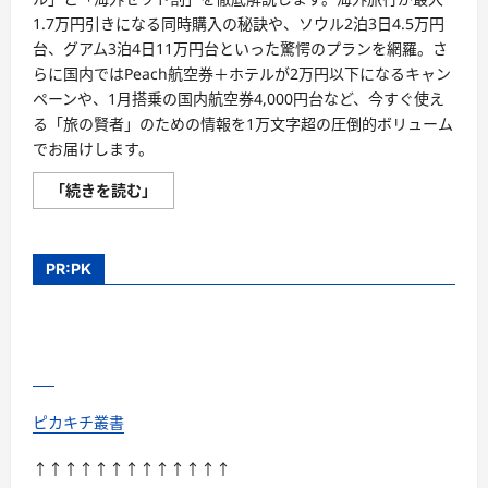
1.7万円引きになる同時購入の秘訣や、ソウル2泊3日4.5万円
台、グアム3泊4日11万円台といった驚愕のプランを網羅。さ
らに国内ではPeach航空券＋ホテルが2万円以下になるキャン
ペーンや、1月搭乗の国内航空券4,000円台など、今すぐ使え
る「旅の賢者」のための情報を1万文字超の圧倒的ボリューム
でお届けします。
【2026
「続きを読む」
年
最
新
保
存
PR:PK
版】
エ
ア
ト
リ
超
新
春
セ
ー
ピカキチ叢書
ル
＆
セ
↑↑↑↑↑↑↑↑↑↑↑↑↑
ッ