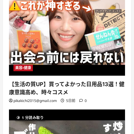
美容・健康
【生活の質UP】買ってよかった日用品13選！健
康意識高め、時々コスメ
pikakichi2015@gmail.com
5日前
0
1 分読み取り