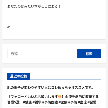
ト
割
あなたの読みたい本がここにある！
完
全
攻
略
ガ
イ
a:
ド
｜
海
外・
国
内
旅
検
行
を
索:
最
安
値
で
実
現
最近の投稿
す
る
究
肌の調子が変わりやすい人はコレめっちゃオススメです。
極
の
旅
【フォローといいねお願いします
】血流を劇的に改善する
術
習慣5選 #健康 #雑学 #予防医療 #医療 #予防 #血流 #習慣
に
つ