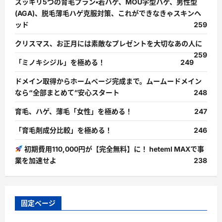
スッキリ5つの育毛プラン・若ハゲ、MOU字型ハゲ、男性型
(AGA)、脱毛薄毛ハゲ克服対策、これができなきゃスキンヘ
ッド
259
クリスマス、お正月には素敵なプレゼントを大切なあの人に
259
「ミノキシジル」を極める！
249
ドメイン取得からホームページ完成まで。ムームードメイン
なら“全部まとめて”安心スタート
248
育毛、ハゲ、薄毛「女性」を極める！
247
「育毛剤成分比較」を極める！
246
初期費用110,000円が【完全無料】に！ heteml MAXで事
業を加速せよ
238
固定ページ