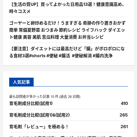
い
【生活の質UP】買ってよかった日用品13選！健康意識高め、
て
さ
時々コスメ
ら
に
ゴーヤーと卵炒めるだけ！うますぎる 奇跡の作り置きおかず
読
む
簡単 常備夏野菜 おつまみ 節約レシピ ライフハック ダイエッ
ト健康 美容 美肌 苦瓜料理 大量消費 お弁当レシピ
【要注意】ダイエットには最高だけど「腸」がボロボロにな
る食材3選#shorts #便秘 #腸活 #便秘解消 #腸内洗浄
人気記事
最も訪問者が多かった記事 10 件 (過去 28 日間)
育毛剤成分比較(試用1)
410
育毛剤成分比較(試用1)&(試用2)
265
育毛剤「レビュー」を極める！
261