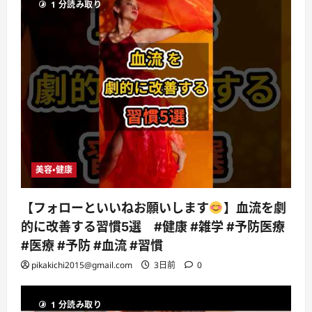
1 分読み取り
美容・健康
【フォローといいねお願いします
】血流を劇
的に改善する習慣5選 #健康 #雑学 #予防医療
#医療 #予防 #血流 #習慣
pikakichi2015@gmail.com
3日前
0
1 分読み取り