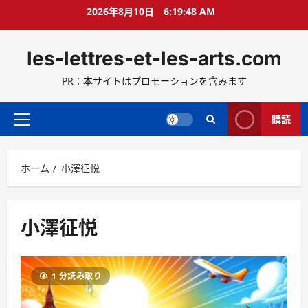
コ
2026年8月10日
6:19:48 AM
ン
テ
les-lettres-et-les-arts.com
ン
ツ
PR：本サイトはプロモーションを含みます
へ
ス
キ
購読
メ
ッ
イ
プ
ン
ホーム
小澤征悦
メ
ニ
ュ
ー
小澤征悦
1 分読み取り