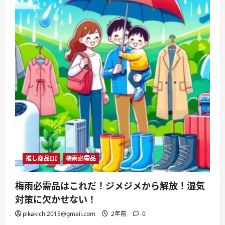
推し商品III
梅雨必需品
梅雨必需品はこれだ！ジメジメから解放！湿気
対策に欠かせない！
pikakichi2015@gmail.com
2年前
0