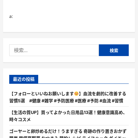
せ
な
い！
に
a:
つ
い
て
さ
ら
に
読
検
む
索:
最近の投稿
【フォローといいねお願いします
】血流を劇的に改善する
習慣5選 #健康 #雑学 #予防医療 #医療 #予防 #血流 #習慣
【生活の質UP】買ってよかった日用品13選！健康意識高め、
時々コスメ
ゴーヤーと卵炒めるだけ！うますぎる 奇跡の作り置きおかず