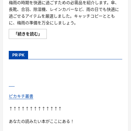
梅雨の時期を快適に過ごすための必需品を紹介します。傘、
長靴、合羽、除湿機、レインカバーなど、雨の日でも快適に
過ごせるアイテムを厳選しました。キャッチコピーととも
に、梅雨の準備を万全にしましょう。
梅
「続きを読む」
雨
必
需
品
は
PR:PK
こ
れ
だ！
ジ
メ
ジ
メ
か
ら
解
ピカキチ叢書
放！
湿
気
↑↑↑↑↑↑↑↑↑↑↑↑↑
対
策
に
あなたの読みたい本がここにある！
欠
か