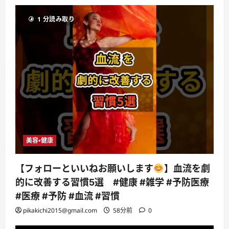
1 分読み取り
美容・健康
【フォローといいねお願いします
】血流を劇
的に改善する習慣5選 #健康 #雑学 #予防医療
#医療 #予防 #血流 #習慣
pikakichi2015@gmail.com
58分前
0