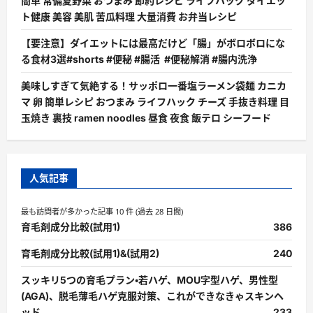
簡単 常備夏野菜 おつまみ 節約レシピ ライフハック ダイエッ
ト健康 美容 美肌 苦瓜料理 大量消費 お弁当レシピ
【要注意】ダイエットには最高だけど「腸」がボロボロにな
る食材3選#shorts #便秘 #腸活 #便秘解消 #腸内洗浄
美味しすぎて気絶する！サッポロ一番塩ラーメン袋麺 カニカ
マ 卵 簡単レシピ おつまみ ライフハック チーズ 手抜き料理 目
玉焼き 裏技 ramen noodles 昼食 夜食 飯テロ シーフード
人気記事
最も訪問者が多かった記事 10 件 (過去 28 日間)
育毛剤成分比較(試用1)
386
育毛剤成分比較(試用1)&(試用2)
240
スッキリ5つの育毛プラン・若ハゲ、MOU字型ハゲ、男性型
(AGA)、脱毛薄毛ハゲ克服対策、これができなきゃスキンヘ
ッド
233