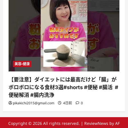
美容・健康
【要注意】ダイエットには最高だけど「腸」が
ボロボロになる食材3選#shorts #便秘 #腸活 #
便秘解消 #腸内洗浄
pikakichi2015@gmail.com
4日前
0
Copyright © 2026 All rights reserved.
|
ReviewNews
by AF