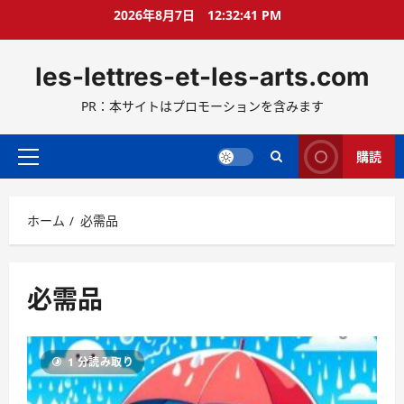
コ
2026年8月7日
12:32:42 PM
ン
テ
les-lettres-et-les-arts.com
ン
ツ
PR：本サイトはプロモーションを含みます
へ
ス
キ
購読
メ
ッ
イ
プ
ン
ホーム
必需品
メ
ニ
ュ
ー
必需品
1 分読み取り