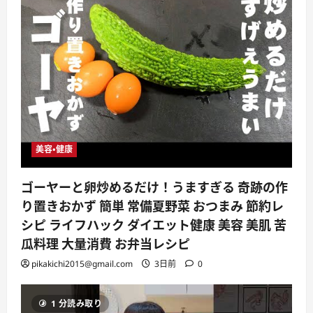
美容・健康
ゴーヤーと卵炒めるだけ！うますぎる 奇跡の作
り置きおかず 簡単 常備夏野菜 おつまみ 節約レ
シピ ライフハック ダイエット健康 美容 美肌 苦
瓜料理 大量消費 お弁当レシピ
pikakichi2015@gmail.com
3日前
0
1 分読み取り