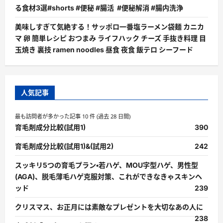
る食材3選#shorts #便秘 #腸活 #便秘解消 #腸内洗浄
美味しすぎて気絶する！サッポロ一番塩ラーメン袋麺 カニカ
マ 卵 簡単レシピ おつまみ ライフハック チーズ 手抜き料理 目
玉焼き 裏技 ramen noodles 昼食 夜食 飯テロ シーフード
人気記事
最も訪問者が多かった記事 10 件 (過去 28 日間)
育毛剤成分比較(試用1)
390
育毛剤成分比較(試用1)&(試用2)
242
スッキリ5つの育毛プラン・若ハゲ、MOU字型ハゲ、男性型
(AGA)、脱毛薄毛ハゲ克服対策、これができなきゃスキンヘ
ッド
239
クリスマス、お正月には素敵なプレゼントを大切なあの人に
238