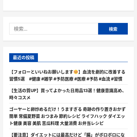
術
に
つ
い
て
さ
検
ら
に
索:
読
む
最近の投稿
【フォローといいねお願いします
】血流を劇的に改善する
習慣5選 #健康 #雑学 #予防医療 #医療 #予防 #血流 #習慣
【生活の質UP】買ってよかった日用品13選！健康意識高め、
時々コスメ
ゴーヤーと卵炒めるだけ！うますぎる 奇跡の作り置きおかず
簡単 常備夏野菜 おつまみ 節約レシピ ライフハック ダイエッ
ト健康 美容 美肌 苦瓜料理 大量消費 お弁当レシピ
【要注意】ダイエットには最高だけど「腸」がボロボロにな