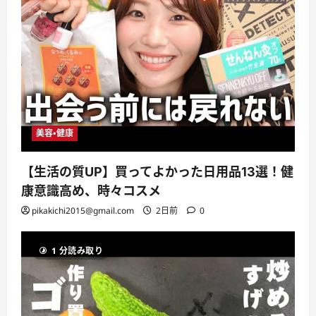
美容・健康
【生活の質UP】買ってよかった日用品13選！健
康意識高め、時々コスメ
pikakichi2015@gmail.com
2日前
0
1 分読み取り