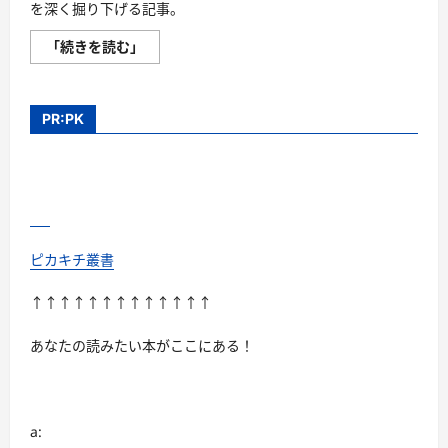
を深く掘り下げる記事。
松
「続きを読む」
本
人
志
の
魅
PR:PK
力-
独
自
の
視
点
と
鋭
い
社
ピカキチ叢書
会
批
評
↑↑↑↑↑↑↑↑↑↑↑↑↑
に
基
づ
あなたの読みたい本がここにある！
く
ユ
ー
モ
ア
の
a:
魔