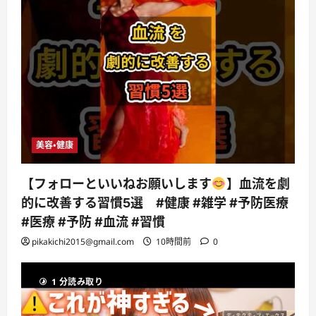
美容・健康
【フォローといいねお願いします
】血流を劇
的に改善する習慣5選 #健康 #雑学 #予防医療
#医療 #予防 #血流 #習慣
pikakichi2015@gmail.com
10時間前
0
1 分読み取り