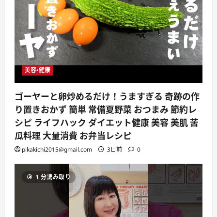
美容・健康
ゴーヤーと卵炒めるだけ！うますぎる 奇跡の作
り置きおかず 簡単 常備夏野菜 おつまみ 節約レ
シピ ライフハック ダイエット健康 美容 美肌 苦
瓜料理 大量消費 お弁当レシピ
pikakichi2015@gmail.com
3日前
0
1 分読み取り