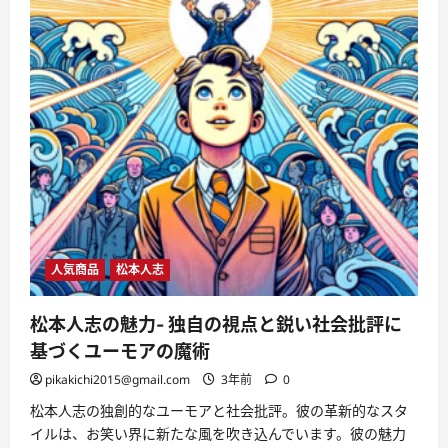
人気商品
松本人志
松本人志の魅力- 独自の視点と鋭い社会批評に
基づくユーモアの魔術
pikakichi2015@gmail.com
3年前
0
松本人志の独創的なユーモアと社会批評。彼の革新的なスタ
イルは、お笑い界に新たな風を吹き込んでいます。彼の魅力