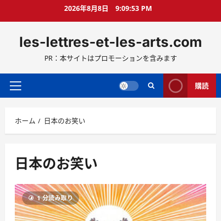
コ
2026年8月8日
9:09:54 PM
ン
テ
les-lettres-et-les-arts.com
ン
ツ
PR：本サイトはプロモーションを含みます
へ
ス
キ
購読
メ
ッ
イ
プ
ン
ホーム
日本のお笑い
メ
ニ
ュ
ー
日本のお笑い
1 分読み取り