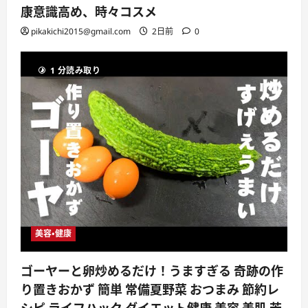
康意識高め、時々コスメ
pikakichi2015@gmail.com
2日前
0
1 分読み取り
美容・健康
ゴーヤーと卵炒めるだけ！うますぎる 奇跡の作
り置きおかず 簡単 常備夏野菜 おつまみ 節約レ