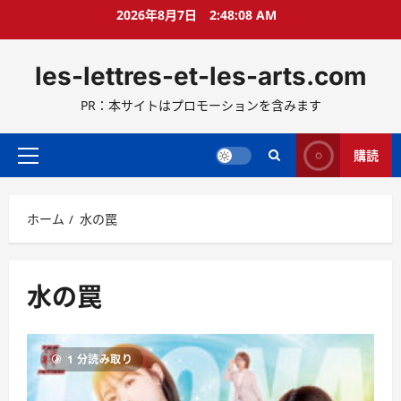
コ
2026年8月7日
2:48:09 AM
ン
テ
les-lettres-et-les-arts.com
ン
ツ
PR：本サイトはプロモーションを含みます
へ
ス
キ
購読
メ
ッ
イ
プ
ン
ホーム
水の罠
メ
ニ
ュ
ー
水の罠
1 分読み取り