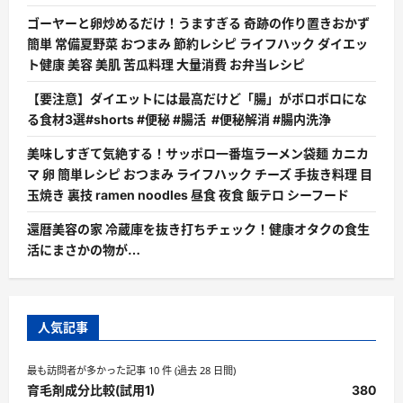
ゴーヤーと卵炒めるだけ！うますぎる 奇跡の作り置きおかず
簡単 常備夏野菜 おつまみ 節約レシピ ライフハック ダイエッ
ト健康 美容 美肌 苦瓜料理 大量消費 お弁当レシピ
【要注意】ダイエットには最高だけど「腸」がボロボロにな
る食材3選#shorts #便秘 #腸活 #便秘解消 #腸内洗浄
美味しすぎて気絶する！サッポロ一番塩ラーメン袋麺 カニカ
マ 卵 簡単レシピ おつまみ ライフハック チーズ 手抜き料理 目
玉焼き 裏技 ramen noodles 昼食 夜食 飯テロ シーフード
還暦美容の家 冷蔵庫を抜き打ちチェック！健康オタクの食生
活にまさかの物が…
人気記事
最も訪問者が多かった記事 10 件 (過去 28 日間)
育毛剤成分比較(試用1)
380