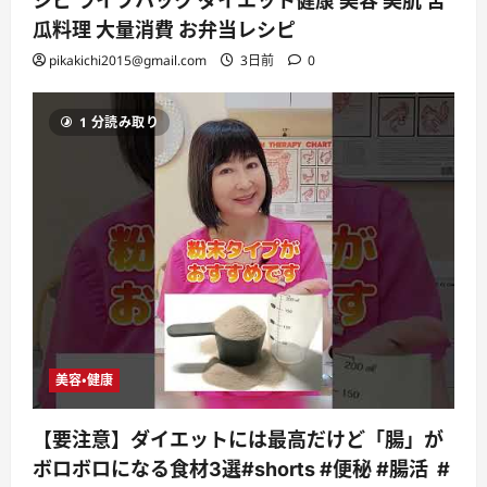
シピ ライフハック ダイエット健康 美容 美肌 苦
瓜料理 大量消費 お弁当レシピ
pikakichi2015@gmail.com
3日前
0
1 分読み取り
美容・健康
【要注意】ダイエットには最高だけど「腸」が
ボロボロになる食材3選#shorts #便秘 #腸活 #