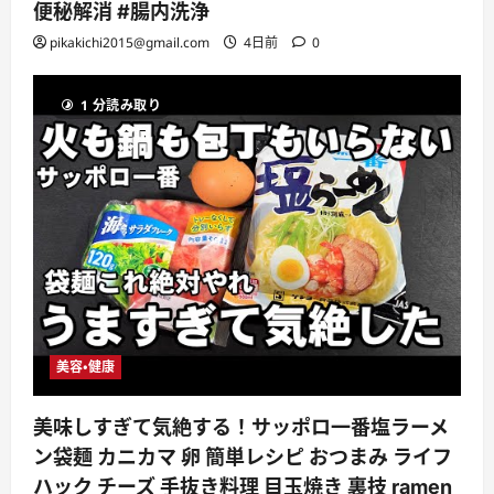
便秘解消 #腸内洗浄
pikakichi2015@gmail.com
4日前
0
1 分読み取り
美容・健康
美味しすぎて気絶する！サッポロ一番塩ラーメ
ン袋麺 カニカマ 卵 簡単レシピ おつまみ ライフ
ハック チーズ 手抜き料理 目玉焼き 裏技 ramen