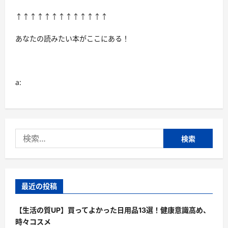
魔
人
↑↑↑↑↑↑↑↑↑↑↑↑↑
[前
編]
–
あなたの読みたい本がここにある！
ユ
ー
ザ
ー
レ
ビ
a:
ュ
ー
か
ら
の
深
堀
検
り
に
索:
つ
い
て
さ
ら
に
最近の投稿
読
む
【生活の質UP】買ってよかった日用品13選！健康意識高め、
時々コスメ