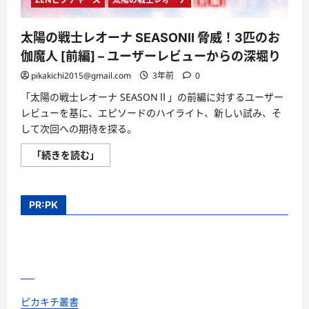
太陽の戦士レオーナ SEASONⅡ 脅威！3匹のお
伽魔人 [前編] – ユーザーレビューからの深堀り
pikakichi2015@gmail.com
3年前
0
「太陽の戦士レオーナ SEASONⅡ」の前編に対するユーザー
レビューを基に、エピソードのハイライト、新しい試み、そ
して次回への期待を探る。
太
「続きを読む」
陽
の
戦
士
レ
PR:PK
オ
ー
ナ
SEASONⅡ
脅
威！
3
匹
の
お
ピカキチ叢書
伽